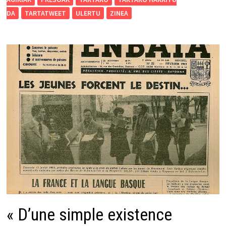
DA
TARTATWEET
ULERTU
ZINEA
« D’une simple existence