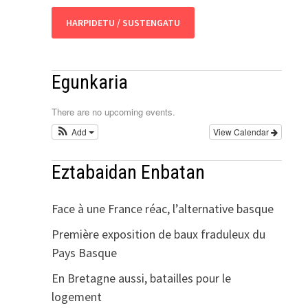
HARPIDETU / SUSTENGATU
Egunkaria
There are no upcoming events.
Add
View Calendar
Eztabaidan Enbatan
Face à une France réac, l’alternative basque
Première exposition de baux fraduleux du
Pays Basque
En Bretagne aussi, batailles pour le
logement