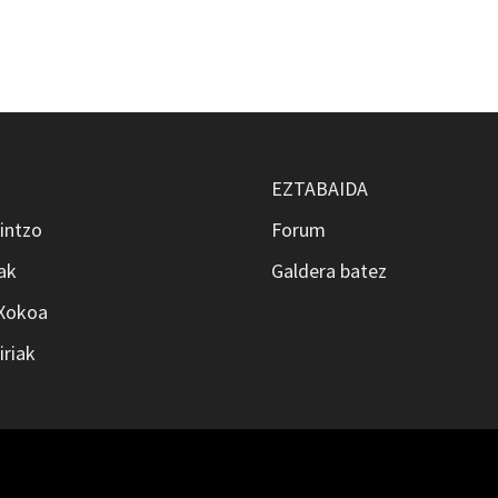
EZTABAIDA
intzo
Forum
ak
Galdera batez
 Xokoa
iriak