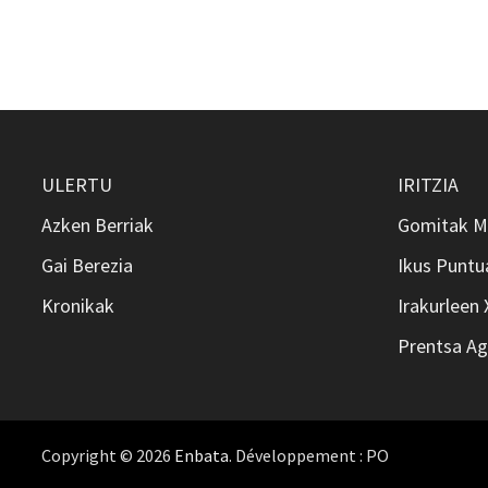
ULERTU
IRITZIA
Azken Berriak
Gomitak M
Gai Berezia
Ikus Puntu
Kronikak
Irakurleen
Prentsa Ag
Copyright © 2026
Enbata
. Développement : PO