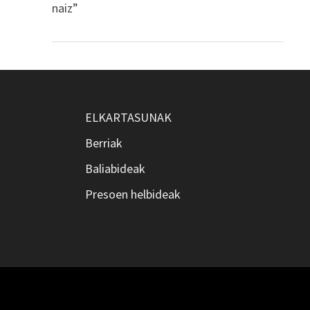
naiz”
ELKARTASUNAK
Berriak
Baliabideak
Presoen helbideak