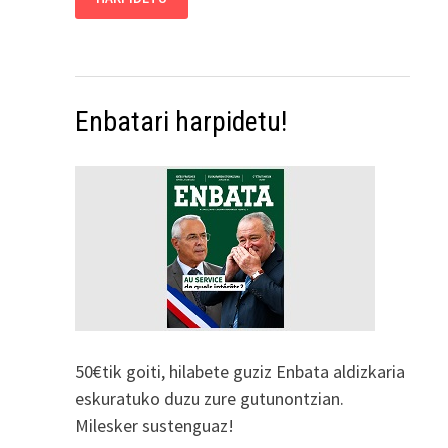
Enbatari harpidetu!
50€tik goiti, hilabete guziz Enbata aldizkaria
eskuratuko duzu zure gutunontzian.
Milesker sustenguaz!