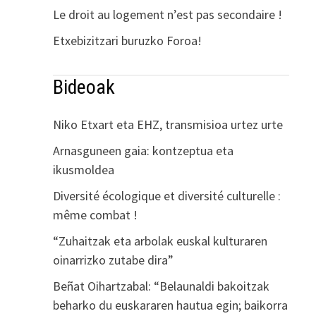
Le droit au logement n’est pas secondaire !
Etxebizitzari buruzko Foroa!
Bideoak
Niko Etxart eta EHZ, transmisioa urtez urte
Arnasguneen gaia: kontzeptua eta
ikusmoldea
Diversité écologique et diversité culturelle :
même combat !
“Zuhaitzak eta arbolak euskal kulturaren
oinarrizko zutabe dira”
Beñat Oihartzabal: “Belaunaldi bakoitzak
beharko du euskararen hautua egin; baikorra