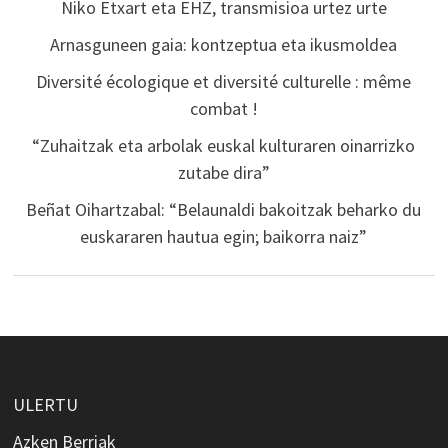
Niko Etxart eta EHZ, transmisioa urtez urte
Arnasguneen gaia: kontzeptua eta ikusmoldea
Diversité écologique et diversité culturelle : même
combat !
“Zuhaitzak eta arbolak euskal kulturaren oinarrizko
zutabe dira”
Beñat Oihartzabal: “Belaunaldi bakoitzak beharko du
euskararen hautua egin; baikorra naiz”
ULERTU
Azken Berriak