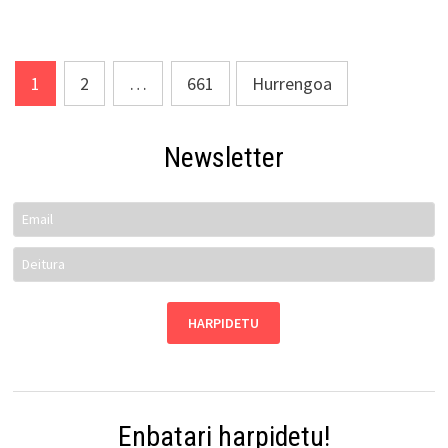
Posts
1
2
…
661
Hurrengoa
pagination
Newsletter
Enbatari harpidetu!