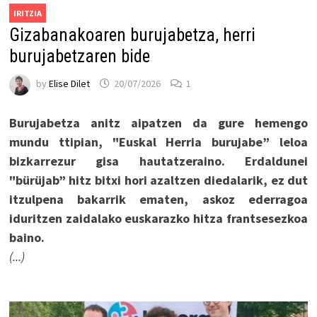
IRITZIA
Gizabanakoaren burujabetza, herri
burujabetzaren bide
by
Elise Dilet
20/07/2026
1
Burujabetza anitz aipatzen da gure hemengo
mundu ttipian, "Euskal Herria burujabe” leloa
bizkarrezur gisa hautatzeraino. Erdaldunei
"bürüjab” hitz bitxi hori azaltzen diedalarik, ez dut
itzulpena bakarrik ematen, askoz ederragoa
iduritzen zaidalako euskarazko hitza frantsesezkoa
baino.
(...)