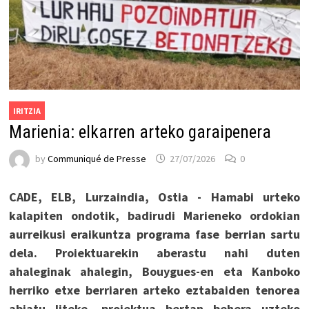
IRITZIA
Marienia: elkarren arteko garaipenera
by
Communiqué de Presse
27/07/2026
0
CADE, ELB, Lurzaindia, Ostia - Hamabi urteko
kalapiten ondotik, badirudi Marieneko ordokian
aurreikusi eraikuntza programa fase berrian sartu
dela. Proiektuarekin aberastu nahi duten
ahaleginak ahalegin, Bouygues-en eta Kanboko
herriko etxe berriaren arteko eztabaiden tenorea
abiatu liteke, proiektua bertan behera uzteko