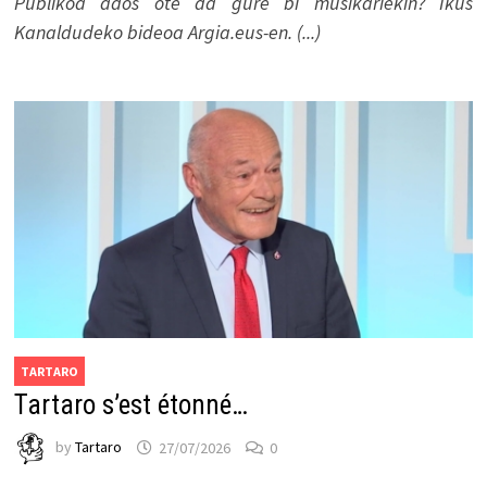
Publikoa ados ote da gure bi musikariekin? Ikus
Kanaldudeko bideoa Argia.eus-en. (...)
TARTARO
Tartaro s’est étonné…
by
Tartaro
27/07/2026
0