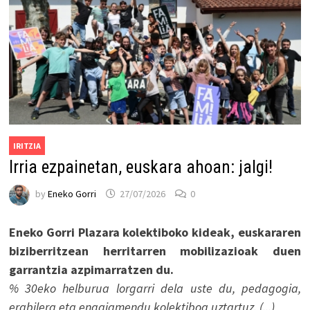
IRITZIA
Irria ezpainetan, euskara ahoan: jalgi!
by
Eneko Gorri
27/07/2026
0
Eneko Gorri Plazara kolektiboko kideak, euskararen
biziberritzean herritarren mobilizazioak duen
garrantzia azpimarratzen du.
% 30eko helburua lorgarri dela uste du, pedagogia,
erabilera eta engaiamendu kolektiboa uztartuz. (...)