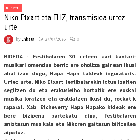
ULERTU
Niko Etxart eta EHZ, transmisioa urtez
urte
by
Enbata
27/07/2026
0
BIDEOA - Festibalaren 30 urteen kari kantari-
musikari omendua berriz ere oholtza gainean ikusi
ahal izan dugu, Hapa Hapa taldeak inguraturik.
Urtez urte, Niko Etxart festibalarekin lotua izaiten
segitzen du eta erakusleiho hortatik ere euskal
musika loratzen eta eraldatzen ikusi du, rockatik
raparat. Xabi Etcheverry Hapa Hapako kideak ere
bere bizipena partekatu digu, festibalaren
aniztasun musikala eta Nikoren gaitasun biltzailea
aipatuz.