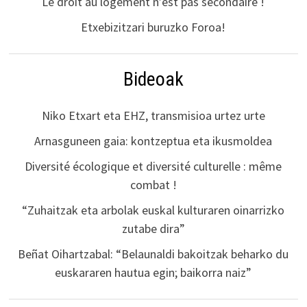
Le droit au logement n’est pas secondaire !
Etxebizitzari buruzko Foroa!
Bideoak
Niko Etxart eta EHZ, transmisioa urtez urte
Arnasguneen gaia: kontzeptua eta ikusmoldea
Diversité écologique et diversité culturelle : même
combat !
“Zuhaitzak eta arbolak euskal kulturaren oinarrizko
zutabe dira”
Beñat Oihartzabal: “Belaunaldi bakoitzak beharko du
euskararen hautua egin; baikorra naiz”