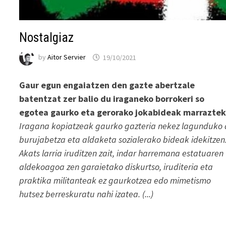
Nostalgiaz
by
Aitor Servier
19/10/2021
Gaur egun engaiatzen den gazte abertzale
batentzat zer balio du iraganeko borrokeri so
egotea gaurko eta gerorako jokabideak marraztek
Iragana kopiatzeak gaurko gazteria nekez lagunduko
burujabetza eta aldaketa sozialerako bideak idekitzen
Akats larria iruditzen zait, indar harremana estatuaren
aldekoagoa zen garaietako diskurtso, iruditeria eta
praktika militanteak ez gaurkotzea edo mimetismo
hutsez berreskuratu nahi izatea. (...)