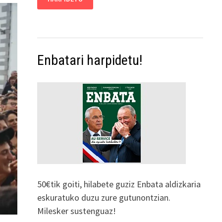
Enbatari harpidetu!
50€tik goiti, hilabete guziz Enbata aldizkaria
eskuratuko duzu zure gutunontzian.
Milesker sustenguaz!