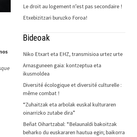
Le droit au logement n’est pas secondaire !
Etxebizitzari buruzko Foroa!
Bideoak
nos
Niko Etxart eta EHZ, transmisioa urtez urte
Arnasguneen gaia: kontzeptua eta
isque
ikusmoldea
Diversité écologique et diversité culturelle :
même combat !
“Zuhaitzak eta arbolak euskal kulturaren
oinarrizko zutabe dira”
Beñat Oihartzabal: “Belaunaldi bakoitzak
beharko du euskararen hautua egin; baikorra