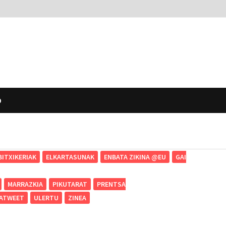
O
BITXIKERIAK
ELKARTASUNAK
ENBATA ZIKINA @EU
GAI
MARRAZKIA
PIKUTARAT
PRENTSA
ATWEET
ULERTU
ZINEA