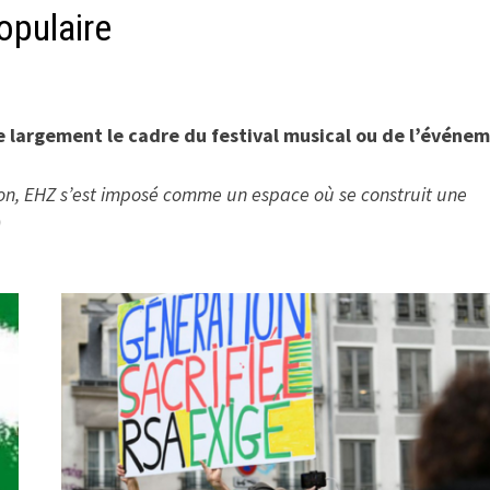
opulaire
 largement le cadre du festival musical ou de l’événe
ion, EHZ s’est imposé comme un espace où se construit une
)