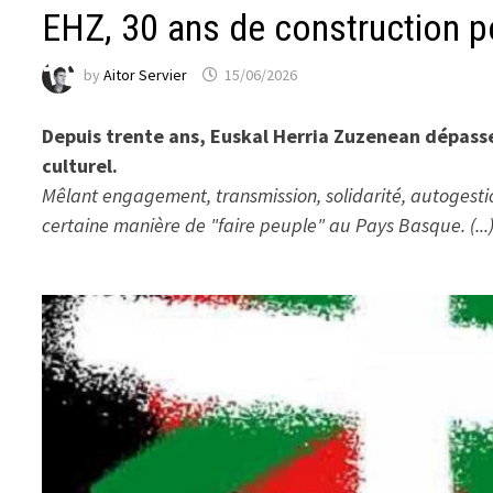
EHZ, 30 ans de construction p
by
Aitor Servier
15/06/2026
Depuis trente ans, Euskal Herria Zuzenean dépasse
culturel.
Mêlant engagement, transmission, solidarité, autogest
certaine manière de "faire peuple" au Pays Basque. (...