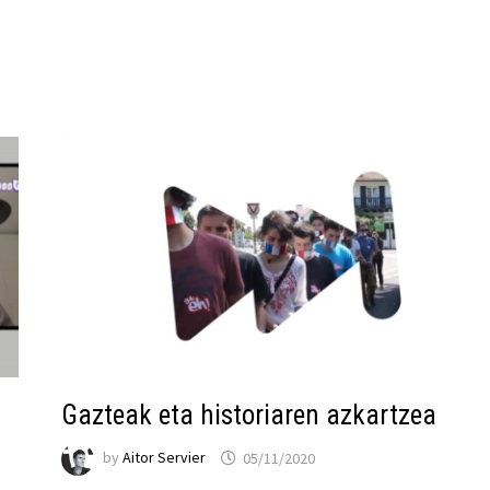
Gazteak eta historiaren azkartzea
by
Aitor Servier
05/11/2020