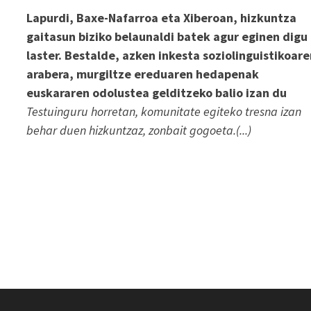
Lapurdi, Baxe-Nafarroa eta Xiberoan, hizkuntza
gaitasun biziko belaunaldi batek agur eginen digu
laster. Bestalde, azken inkesta soziolinguistikoar
arabera, murgiltze ereduaren hedapenak
euskararen odolustea gelditzeko balio izan du
Testuinguru horretan, komunitate egiteko tresna izan
behar duen hizkuntzaz, zonbait gogoeta.(...)