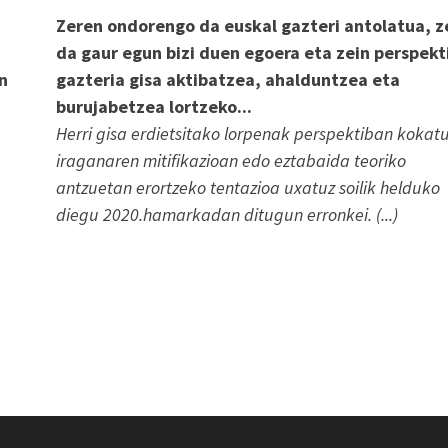
Zeren ondorengo da euskal gazteri antolatua, z
da gaur egun bizi duen egoera eta zein perspekt
en
gazteria gisa aktibatzea, ahalduntzea eta
burujabetzea lortzeko...
Herri gisa erdietsitako lorpenak perspektiban kokat
iraganaren mitifikazioan edo eztabaida teoriko
antzuetan erortzeko tentazioa uxatuz soilik helduko
diegu 2020.hamarkadan ditugun erronkei. (...)