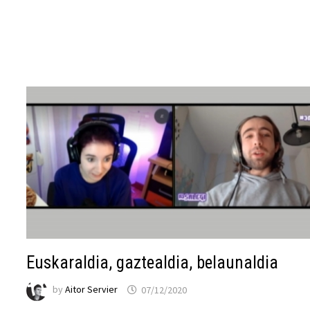
Euskaraldia, gaztealdia, belaunaldia
by
Aitor Servier
07/12/2020