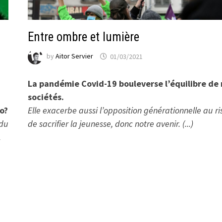
Entre ombre et lumière
by
Aitor Servier
01/03/2021
La pandémie Covid-19 bouleverse l’équilibre de 
sociétés.
o?
Elle exacerbe aussi l’opposition générationnelle au r
 du
de sacrifier la jeunesse, donc notre avenir. (...)
.