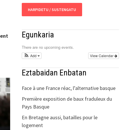
HARPIDETU / SUSTENGATU
Egunkaria
ment
There are no upcoming events.
Add
View Calendar
Eztabaidan Enbatan
Face à une France réac, l’alternative basque
Première exposition de baux fraduleux du
Pays Basque
En Bretagne aussi, batailles pour le
logement