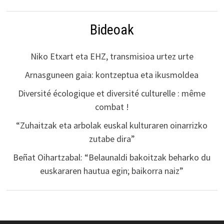
Bideoak
Niko Etxart eta EHZ, transmisioa urtez urte
Arnasguneen gaia: kontzeptua eta ikusmoldea
Diversité écologique et diversité culturelle : même
combat !
“Zuhaitzak eta arbolak euskal kulturaren oinarrizko
zutabe dira”
Beñat Oihartzabal: “Belaunaldi bakoitzak beharko du
euskararen hautua egin; baikorra naiz”