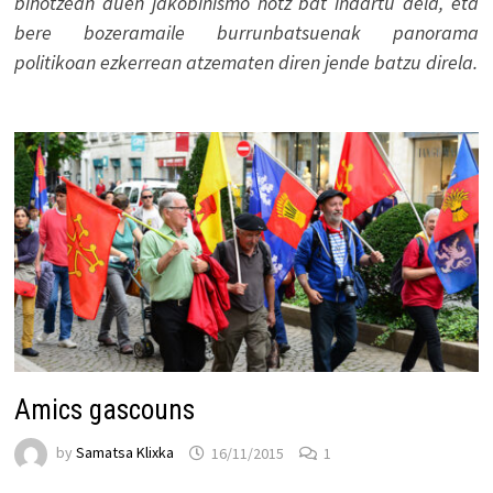
bihotzean duen jakobinismo hotz bat indartu dela, eta
bere bozeramaile burrunbatsuenak panorama
politikoan ezkerrean atzematen diren jende batzu direla.
Amics gascouns
by
Samatsa Klixka
16/11/2015
1