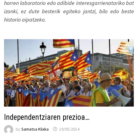
horren laboratorio edo adibide interesgarrienatariko bat
izanki, ez dute besterik egiteko jantzi, bilo edo beste
historio aipatzeko.
Independentziaren prezioa…
by
Samatsa Klixka
19/05/2014