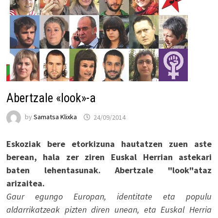
Abertzale «look»-a
by
Samatsa Klixka
24/09/2014
Eskoziak bere etorkizuna hautatzen zuen aste
berean, hala zer ziren Euskal Herrian astekari
baten lehentasunak. Abertzale "look"ataz
arizaitea.
Gaur egungo Europan, identitate eta populu
aldarrikatzeak pizten diren unean, eta Euskal Herria