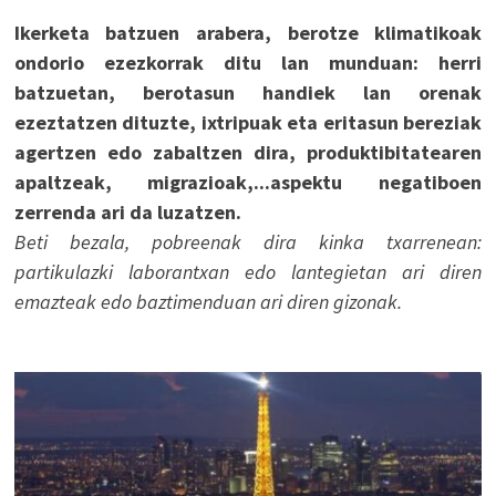
Ikerketa batzuen arabera, berotze klimatikoak
ondorio ezezkorrak ditu lan munduan: herri
batzuetan, berotasun handiek lan orenak
ezeztatzen dituzte, ixtripuak eta eritasun bereziak
agertzen edo zabaltzen dira, produktibitatearen
apaltzeak, migrazioak,...aspektu negatiboen
zerrenda ari da luzatzen.
Beti bezala, pobreenak dira kinka txarrenean:
partikulazki laborantxan edo lantegietan ari diren
emazteak edo baztimenduan ari diren gizonak.