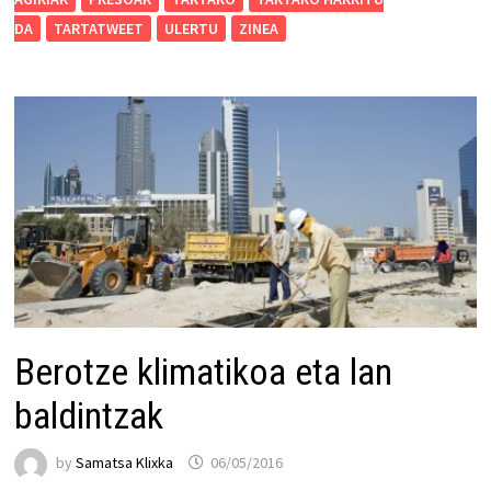
DA
TARTATWEET
ULERTU
ZINEA
Berotze klimatikoa eta lan
baldintzak
by
Samatsa Klixka
06/05/2016