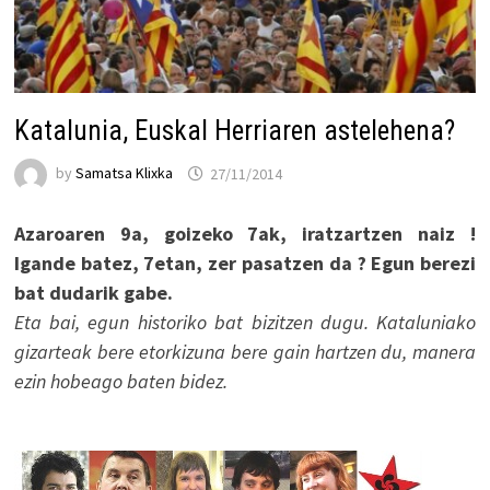
Katalunia, Euskal Herriaren astelehena?
by
Samatsa Klixka
27/11/2014
Azaroaren 9a, goizeko 7ak, iratzartzen naiz !
Igande batez, 7etan, zer pasatzen da ? Egun berezi
bat dudarik gabe.
Eta bai, egun historiko bat bizitzen dugu. Kataluniako
gizarteak bere etorkizuna bere gain hartzen du, manera
ezin hobeago baten bidez.