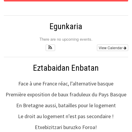
Egunkaria
There are no upcoming events.
View Calendar
Eztabaidan Enbatan
Face à une France réac, l’alternative basque
Première exposition de baux fraduleux du Pays Basque
En Bretagne aussi, batailles pour le logement
Le droit au logement n’est pas secondaire !
Etxebizitzari buruzko Foroa!