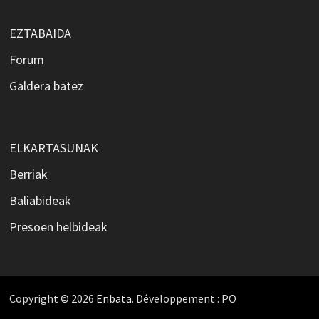
EZTABAIDA
Forum
Galdera batez
ELKARTASUNAK
Berriak
Baliabideak
Presoen helbideak
Copyright © 2026
Enbata
. Développement : PO