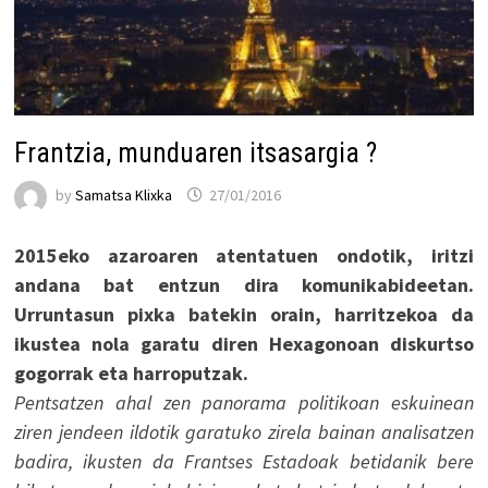
Frantzia, munduaren itsasargia ?
by
Samatsa Klixka
27/01/2016
2015eko azaroaren atentatuen ondotik, iritzi
andana bat entzun dira komunikabideetan.
Urruntasun pixka batekin orain, harritzekoa da
ikustea nola garatu diren Hexagonoan diskurtso
gogorrak eta harroputzak.
Pentsatzen ahal zen panorama politikoan eskuinean
ziren jendeen ildotik garatuko zirela bainan analisatzen
badira, ikusten da Frantses Estadoak betidanik bere