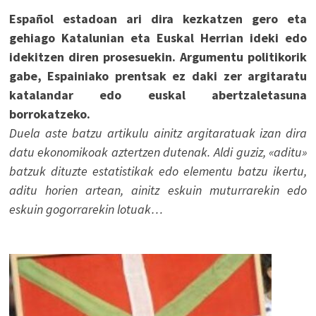
Español estadoan ari dira kezkatzen gero eta
gehiago Katalunian eta Euskal Herrian ideki edo
idekitzen diren prosesuekin. Argumentu politikorik
gabe, Espainiako prentsak ez daki zer argitaratu
katalandar edo euskal abertzaletasuna
borrokatzeko.
Duela aste batzu artikulu ainitz argitaratuak izan dira
datu ekonomikoak aztertzen dutenak. Aldi guziz, «aditu»
batzuk dituzte estatistikak edo elementu batzu ikertu,
aditu horien artean, ainitz eskuin muturrarekin edo
eskuin gogorrarekin lotuak…