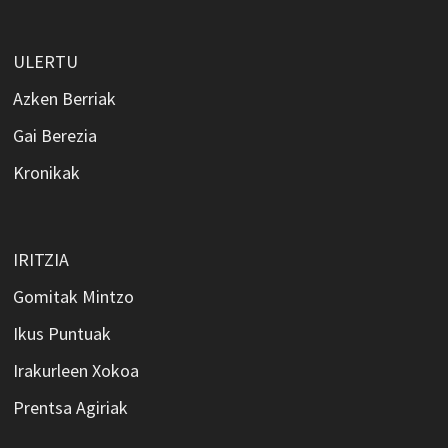
ULERTU
Azken Berriak
Gai Berezia
Kronikak
IRITZIA
Gomitak Mintzo
Ikus Puntuak
Irakurleen Xokoa
Prentsa Agiriak