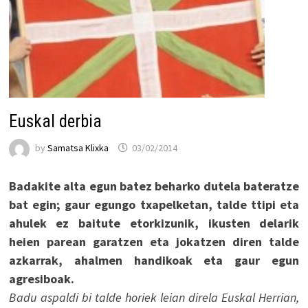
Euskal derbia
by
Samatsa Klixka
03/02/2014
Badakite alta egun batez beharko dutela bateratze
bat egin; gaur egungo txapelketan, talde ttipi eta
ahulek ez baitute etorkizunik, ikusten delarik
heien parean garatzen eta jokatzen diren talde
azkarrak, ahalmen handikoak eta gaur egun
agresiboak.
Badu aspaldi bi talde horiek leian direla Euskal Herrian,