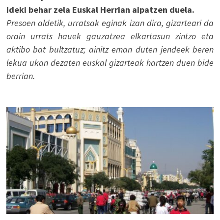
ideki behar zela Euskal Herrian aipatzen duela.
Presoen aldetik, urratsak eginak izan dira, gizarteari da
orain urrats hauek gauzatzea elkartasun zintzo eta
aktibo bat bultzatuz; ainitz eman duten jendeek beren
lekua ukan dezaten euskal gizarteak hartzen duen bide
berrian.