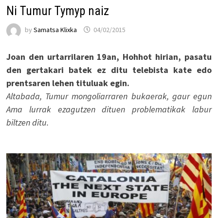
Ni Tumur Tymyp naiz
by
Samatsa Klixka
04/02/2015
Joan den urtarrilaren 19an, Hohhot hirian, pasatu
den gertakari batek ez ditu telebista kate edo
prentsaren lehen tituluak egin.
Altabada, Tumur mongoliarraren bukaerak, gaur egun
Ama lurrak ezagutzen dituen problematikak labur
biltzen ditu.