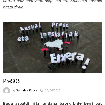
harritu naiz ohartzean Angeluko eta Baionako kaskoin
batzu zirela.
PreSOS
by
Samatsa Klixka
15/04/2015
Badu aspaldi iritzi andana batek bide berri bat