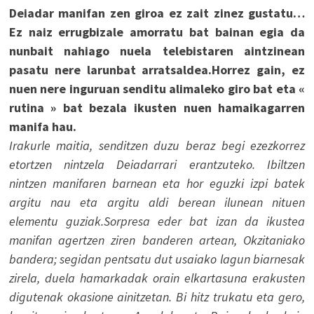
Deiadar manifan zen giroa ez zait zinez gustatu…
Ez naiz errugbizale amorratu bat bainan egia da
nunbait nahiago nuela telebistaren aintzinean
pasatu nere larunbat arratsaldea.Horrez gain, ez
nuen nere inguruan senditu alimaleko giro bat eta «
rutina » bat bezala ikusten nuen hamaikagarren
manifa hau.
Irakurle maitia, senditzen duzu beraz begi ezezkorrez
etortzen nintzela Deiadarrari erantzuteko. Ibiltzen
nintzen manifaren barnean eta hor eguzki izpi batek
argitu nau eta argitu aldi berean ilunean nituen
elementu guziak.Sorpresa eder bat izan da ikustea
manifan agertzen ziren banderen artean, Okzitaniako
bandera; segidan pentsatu dut usaiako lagun biarnesak
zirela, duela hamarkadak orain elkartasuna erakusten
digutenak okasione ainitzetan. Bi hitz trukatu eta gero,