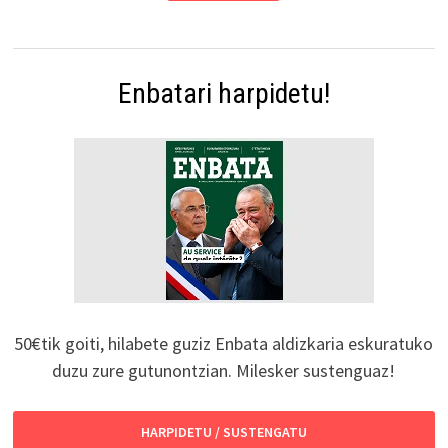
Enbatari harpidetu!
50€tik goiti, hilabete guziz Enbata aldizkaria eskuratuko
duzu zure gutunontzian. Milesker sustenguaz!
HARPIDETU / SUSTENGATU