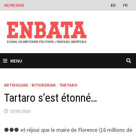
Skip
EU
FR
06/08/2026
to
content
MENU
ARTIKULUAK
/
BITXIKERIAK
/
TARTARO
Tartaro s’est étonné…
25/05/2016
●●● et réjoui que le maire de Florence (16 millions de