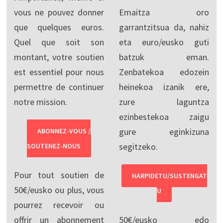
vous ne pouvez donner
Emaitza oro
que quelques euros.
garrantzitsua da, nahiz
Quel que soit son
eta euro/eusko guti
montant, votre soutien
batzuk eman.
est essentiel pour nous
Zenbatekoa edozein
permettre de continuer
heinekoa izanik ere,
notre mission.
zure laguntza
ezinbestekoa zaigu
gure eginkizuna
ABONNEZ-VOUS /
segitzeko.
SOUTENEZ-NOUS
Pour tout soutien de
HARPIDETU/SUSTENGAT
50€/eusko ou plus, vous
U
pourrez recevoir ou
offrir un abonnement
50€/eusko edo