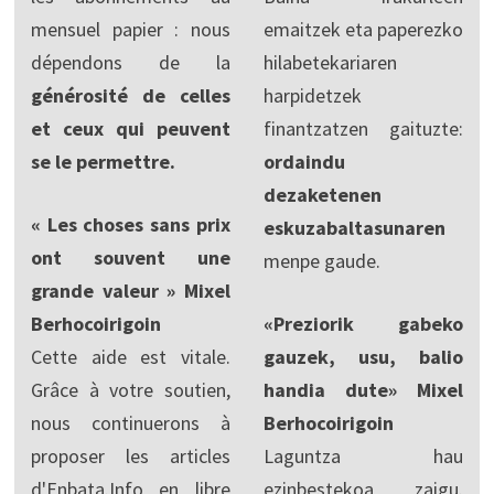
mensuel papier : nous
emaitzek eta paperezko
dépendons de la
hilabetekariaren
générosité de celles
harpidetzek
et ceux qui peuvent
finantzatzen gaituzte:
se le permettre.
ordaindu
dezaketenen
« Les choses sans prix
eskuzabaltasunaren
ont souvent une
menpe gaude.
grande valeur » Mixel
Berhocoirigoin
«Preziorik gabeko
Cette aide est vitale.
gauzek, usu, balio
Grâce à votre soutien,
handia dute» Mixel
nous continuerons à
Berhocoirigoin
proposer les articles
Laguntza hau
d'Enbata.Info en libre
ezinbestekoa zaigu.