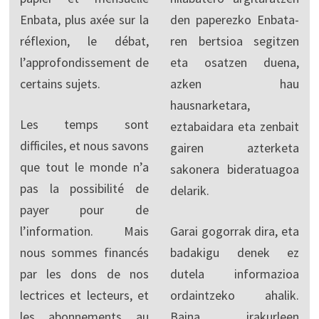
Enbata, plus axée sur la
den paperezko Enbata-
réflexion, le débat,
ren bertsioa segitzen
l’approfondissement de
eta osatzen duena,
certains sujets.
azken hau
hausnarketara,
Les temps sont
eztabaidara eta zenbait
difficiles, et nous savons
gairen azterketa
que tout le monde n’a
sakonera bideratuagoa
pas la possibilité de
delarik.
payer pour de
l’information. Mais
Garai gogorrak dira, eta
nous sommes financés
badakigu denek ez
par les dons de nos
dutela informazioa
lectrices et lecteurs, et
ordaintzeko ahalik.
les abonnements au
Baina irakurleen