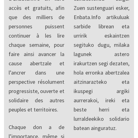
accès et gratuits, afin
Zuen sustenguari esker,
que des milliers de
Enbata.Info artikuluak
personnes puissent
sarbide librean eta
continuer à les lire
urririk eskaintzen
chaque semaine, pour
segituko dugu, milaka
faire ainsi avancer la
lagunek astero
cause abertzale et
irakurtzen segi dezaten,
l’ancrer dans une
hola erronka abertzalea
perspective résolument
aitzinarazteko eta
progressiste, ouverte et
ikuspegi argiki
solidaire des autres
aurrerakoi, ireki eta
peuples et territoires.
beste herri eta
lurraldeekiko solidario
Chaque don a de
batean ainguratuz.
l’importance, même si