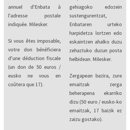
annuel d'Enbata à
gehiagoko edozein
l'adresse postale
sustengurentzat,
indiquée. Milesker.
Enbataren urteko
harpidetza lortzen edo
Si vous êtes imposable,
eskaintzen ahalko duzu
votre don bénéficiera
zehaztuko duzun posta
d’une déduction fiscale
helbidean. Milesker.
(un don de 50 euros /
eusko ne vous en
Zergapean bazira, zure
coûtera que 17).
emaitzak zerga
beherapena ekarriko
dizu (50 euro / eusko-ko
emaitzak, 17 baizik ez
zaizu gostako).