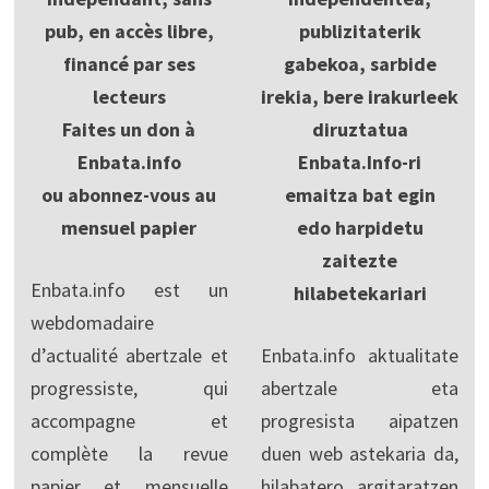
pub, en accès libre,
publizitaterik
financé par ses
gabekoa, sarbide
lecteurs
irekia, bere irakurleek
Faites un don à
diruztatua
Enbata.info
Enbata.Info-ri
ou abonnez-vous au
emaitza bat egin
mensuel papier
edo harpidetu
zaitezte
Enbata.info est un
hilabetekariari
webdomadaire
d’actualité abertzale et
Enbata.info aktualitate
progressiste, qui
abertzale eta
accompagne et
progresista aipatzen
complète la revue
duen web astekaria da,
papier et mensuelle
hilabatero argitaratzen