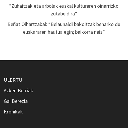
“Zuhaitzak eta arbolak euskal kulturaren oinarrizko
zutabe dira”
Beñat Oihartzabal: “Belaunaldi bakoitzak beharko du
euskararen hautua egin; baikorra naiz”
ULERTU
Azken Berriak
Gai Berezia
Kronikak