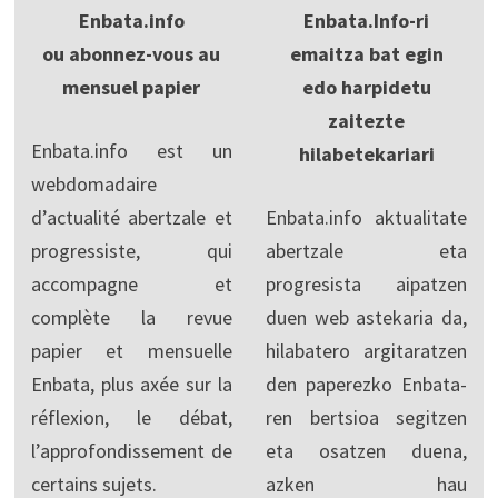
Enbata.info
Enbata.Info-ri
ou abonnez-vous au
emaitza bat egin
mensuel papier
edo harpidetu
zaitezte
Enbata.info est un
hilabetekariari
webdomadaire
d’actualité abertzale et
Enbata.info aktualitate
progressiste, qui
abertzale eta
accompagne et
progresista aipatzen
complète la revue
duen web astekaria da,
papier et mensuelle
hilabatero argitaratzen
Enbata, plus axée sur la
den paperezko Enbata-
réflexion, le débat,
ren bertsioa segitzen
l’approfondissement de
eta osatzen duena,
certains sujets.
azken hau