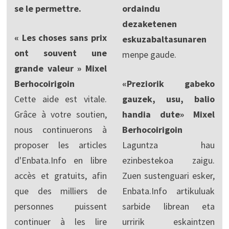
se le permettre.
ordaindu
dezaketenen
« Les choses sans prix
eskuzabaltasunaren
ont souvent une
menpe gaude.
grande valeur » Mixel
Berhocoirigoin
«Preziorik gabeko
Cette aide est vitale.
gauzek, usu, balio
Grâce à votre soutien,
handia dute» Mixel
nous continuerons à
Berhocoirigoin
proposer les articles
Laguntza hau
d'Enbata.Info en libre
ezinbestekoa zaigu.
accès et gratuits, afin
Zuen sustenguari esker,
que des milliers de
Enbata.Info artikuluak
personnes puissent
sarbide librean eta
continuer à les lire
urririk eskaintzen