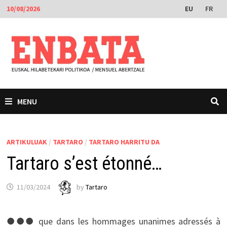
Skip
EU
FR
10/08/2026
to
content
MENU
ARTIKULUAK
/
TARTARO
/
TARTARO HARRITU DA
Tartaro s’est étonné…
11/03/2024
by
Tartaro
●●● que dans les hommages unanimes adressés à