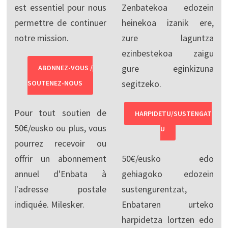
est essentiel pour nous
Zenbatekoa edozein
permettre de continuer
heinekoa izanik ere,
notre mission.
zure laguntza
ezinbestekoa zaigu
gure eginkizuna
ABONNEZ-VOUS /
segitzeko.
SOUTENEZ-NOUS
Pour tout soutien de
HARPIDETU/SUSTENGAT
50€/eusko ou plus, vous
U
pourrez recevoir ou
offrir un abonnement
50€/eusko edo
annuel d'Enbata à
gehiagoko edozein
l'adresse postale
sustengurentzat,
indiquée. Milesker.
Enbataren urteko
harpidetza lortzen edo