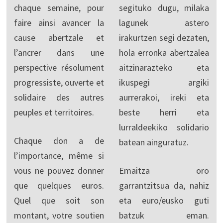
chaque semaine, pour
segituko dugu, milaka
faire ainsi avancer la
lagunek astero
cause abertzale et
irakurtzen segi dezaten,
l’ancrer dans une
hola erronka abertzalea
perspective résolument
aitzinarazteko eta
progressiste, ouverte et
ikuspegi argiki
solidaire des autres
aurrerakoi, ireki eta
peuples et territoires.
beste herri eta
lurraldeekiko solidario
Chaque don a de
batean ainguratuz.
l’importance, même si
vous ne pouvez donner
Emaitza oro
que quelques euros.
garrantzitsua da, nahiz
Quel que soit son
eta euro/eusko guti
montant, votre soutien
batzuk eman.