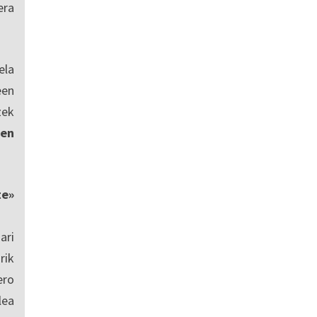
era
ela
een
zek
en
te»
ari
rik
ero
lea