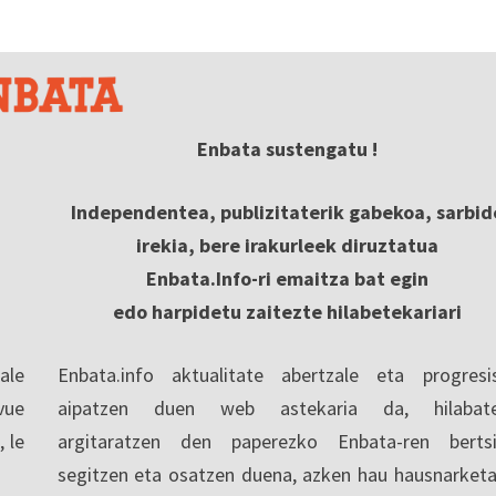
Enbata sustengatu !
Independentea, publizitaterik gabekoa, sarbid
irekia, bere irakurleek diruztatua
Enbata.Info-ri emaitza bat egin
edo harpidetu zaitezte hilabetekariari
ale
Enbata.info aktualitate abertzale eta progresi
vue
aipatzen duen web astekaria da, hilabate
, le
argitaratzen den paperezko Enbata-ren berts
segitzen eta osatzen duena, azken hau hausnarketa