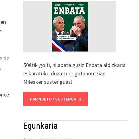
 en
e.
e de
50€tik goiti, hilabete guziz Enbata aldizkaria
s
eskuratuko duzu zure gutunontzian.
Milesker sustenguaz!
once
HARPIDETU / SUSTENGATU
a
Egunkaria