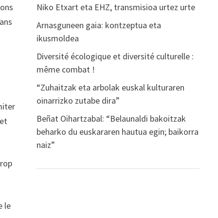
Niko Etxart eta EHZ, transmisioa urtez urte
ions
dans
Arnasguneen gaia: kontzeptua eta
ikusmoldea
Diversité écologique et diversité culturelle :
même combat !
“Zuhaitzak eta arbolak euskal kulturaren
oinarrizko zutabe dira”
miter
Beñat Oihartzabal: “Belaunaldi bakoitzak
 et
beharko du euskararen hautua egin; baikorra
naiz”
trop
e le