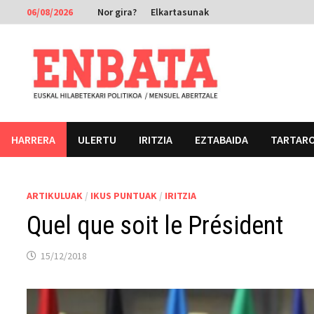
Skip
06/08/2026
Nor gira?
Elkartasunak
to
content
HARRERA
ULERTU
IRITZIA
EZTABAIDA
TARTAR
ARTIKULUAK
/
IKUS PUNTUAK
/
IRITZIA
Quel que soit le Président
15/12/2018