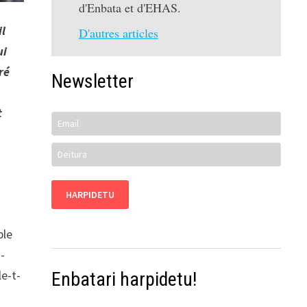
d'Enbata et d'EHAS.
il
D'autres articles
ui
ré
Newsletter
t
ple
-
e-t-
Enbatari harpidetu!