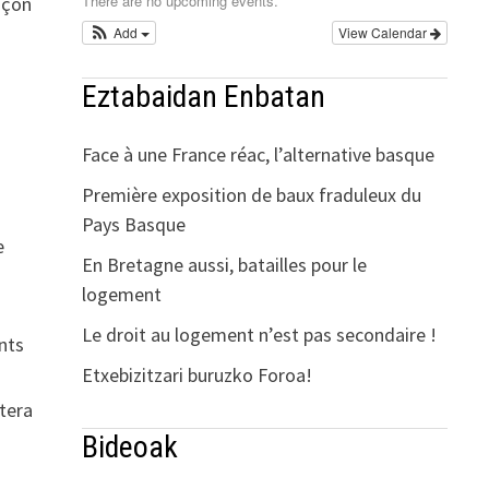
There are no upcoming events.
açon
Add
View Calendar
Eztabaidan Enbatan
Face à une France réac, l’alternative basque
Première exposition de baux fraduleux du
Pays Basque
e
En Bretagne aussi, batailles pour le
logement
Le droit au logement n’est pas secondaire !
nts
Etxebizitzari buruzko Foroa!
tera
Bideoak