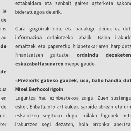
eztabaidara eta zenbait gairen azterketa sakon
 le
bideratuagoa delarik.
 de
ons
Garai gogorrak dira, eta badakigu denek ez dut
 au
informazioa ordaintzeko ahalik. Baina irakurl
 de
emaitzek eta paperezko hilabetekariaren harpidet
finantzatzen gaituzte:
ordaindu dezaketen
eskuzabaltasunaren
menpe gaude.
nde
«Preziorik gabeko gauzek, usu, balio handia du
ous
Mixel Berhocoirigoin
 en
Laguntza hau ezinbestekoa zaigu. Zuen sustengu
 de
esker, Enbata.Info artikuluak sarbide librean eta urri
ne,
eskaintzen segituko dugu, milaka lagunek ast
rer
irakurtzen segi dezaten, hola erronka abertza