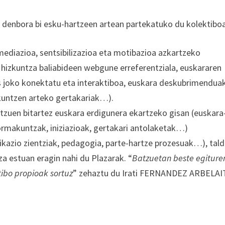
n denbora bi esku-hartzeen artean partekatuko du kolektibo
ediazioa, sentsibilizazioa eta motibazioa azkartzeko
, hizkuntza baliabideen webgune erreferentziala, euskararen
es joko konektatu eta interaktiboa, euskara deskubrimenduak
zkuntzen arteko gertakariak…).
itzuen bitartez euskara erdigunera ekartzeko gisan (euskara
formakuntzak, iniziazioak, gertakari antolaketak…)
nikazio zientziak, pedagogia, parte-hartze prozesuak…), tal
za estuan eragin nahi du Plazarak. “
Batzuetan beste egiture
tibo propioak sortuz
” zehaztu du Irati FERNANDEZ ARBELAI