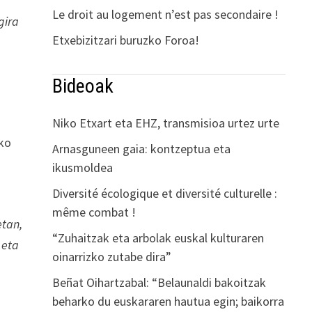
Le droit au logement n’est pas secondaire !
gira
Etxebizitzari buruzko Foroa!
Bideoak
Niko Etxart eta EHZ, transmisioa urtez urte
ako
Arnasguneen gaia: kontzeptua eta
ikusmoldea
Diversité écologique et diversité culturelle :
même combat !
etan,
“Zuhaitzak eta arbolak euskal kulturaren
 eta
oinarrizko zutabe dira”
Beñat Oihartzabal: “Belaunaldi bakoitzak
beharko du euskararen hautua egin; baikorra