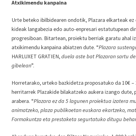
Atxikimendu kanpaina
Urte beteko ibilbidearen ondotik, Plazara elkarteak ez
kideak langabezia edo auto-enpresari estatutupean dir
progresiboan. Bitartean, proiektu berriak garatu ahal i
atxikimendu kanpaina abiatzen dute. “
Plazara susteng
HARLUXET GRATIEN,
duela aste bat Plazaran sartu de
gibelean
”.
Horretarako, urteko bazkidetza proposatuko da 10€ – 
herritarrek Plazakide bilakatzeko aukera izango dute, p
arabera. “
Plazara ez da 5 lagunen proiektua izatera 
animatzeko, plaza publikoetan euskara ekartzeko, mat
Formakuntza eta prestaketa segurtatuko ditugu behar