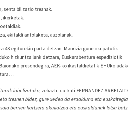
 sentsibilizazio tresnak.
, ikerketak.
goetaldiak.
a, ekitaldi antolaketa, auzolanak.
ra 43 egiturekin partaidetzan: Maurizia gune okupatutik
uko hizkuntza lankidetzara, Euskarabentura espediziotik
k Baionako presondegira, AEK-ko ikastaldietatik EHUko udak
eetara…
turak labelizatuko,
zehaztu du Irati FERNANDEZ ARBELAIT
zio eta tresnen bidez, gure xedea da erdalduna eta euskaltegi
usaia berrien hartzera akuilatzea eta euskaldunak lotsa bat