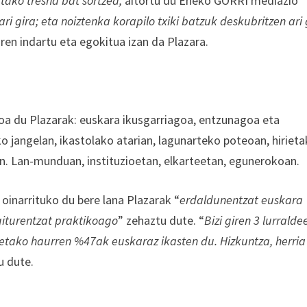
tako tresna bat sortzea,
aitortu du Eneko GORRI mediazio
ri gira; eta noiztenka korapilo txiki batzuk deskubritzen ari 
oren indartu eta egokitua izan da Plazara.
oa du Plazarak: euskara ikusgarriagoa, entzunagoa eta
ko jangelan, ikastolako atarian, lagunarteko poteoan, hiriet
n. Lan-munduan, instituzioetan, elkarteetan, egunerokoan.
oinarrituko du bere lana Plazarak “
erdaldunentzat euskara
giturentzat praktikoago
” zehaztu dute. “
Bizi giren 3 lurralde
tako haurren %47ak euskaraz ikasten du. Hizkuntza, herria
u dute.