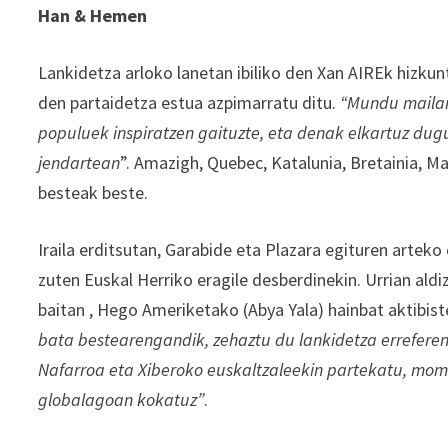
Han & Hemen
Lankidetza arloko lanetan ibiliko den Xan AIREk hizkun
den partaidetza estua azpimarratu ditu.
“Mundu mailan
populuek inspiratzen gaituzte, eta denak elkartuz dug
jendartean
”. Amazigh, Quebec, Katalunia, Bretainia, M
besteak beste.
Iraila erditsutan, Garabide eta Plazara egituren arteko
zuten Euskal Herriko eragile desberdinekin. Urrian aldi
baitan , Hego Ameriketako (Abya Yala) hainbat aktibist
bata bestearengandik, zehaztu du lankidetza errefer
Nafarroa eta Xiberoko euskaltzaleekin partekatu, mome
globalagoan kokatuz”
.