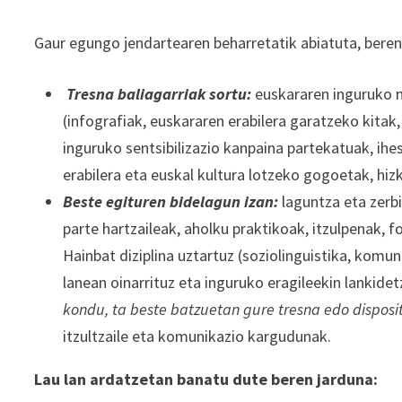
Gaur egungo jendartearen beharretatik abiatuta, bere
Tresna baliagarriak sortu:
euskararen inguruko m
(infografiak, euskararen erabilera garatzeko kitak
inguruko sentsibilizazio kanpaina partekatuak, ih
erabilera eta euskal kultura lotzeko gogoetak, hi
Beste egituren bidelagun izan:
laguntza eta zerb
parte hartzaileak, aholku praktikoak, itzulpenak, 
Hainbat diziplina uztartuz (soziolinguistika, komu
lanean oinarrituz eta inguruko eragileekin lankidet
kondu, ta beste batzuetan gure tresna edo disposi
itzultzaile eta komunikazio kargudunak.
Lau lan ardatzetan banatu dute beren jarduna: