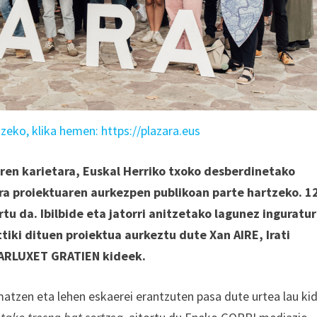
eko, klika hemen: https://plazara.eus
ren karietara, Euskal Herriko txoko desberdinetako
ra proiektuaren aurkezpen publikoan parte hartzeko. 1
tu da. Ibilbide eta jatorri anitzetako lagunez inguratur
tiki dituen proiektua aurkeztu dute Xan AIRE, Irati
ARLUXET GRATIEN kideek.
matzen eta lehen eskaerei erantzuten pasa dute urtea lau ki