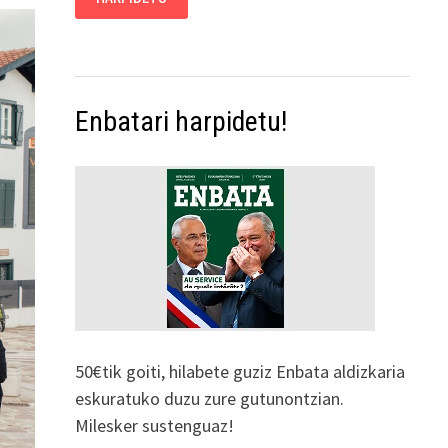
Enbatari harpidetu!
50€tik goiti, hilabete guziz Enbata aldizkaria
eskuratuko duzu zure gutunontzian.
Milesker sustenguaz!