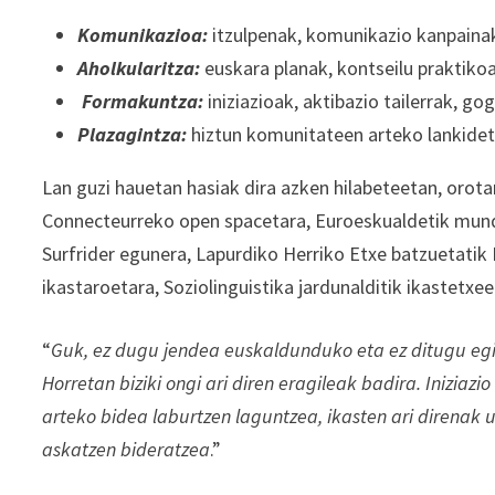
Komunikazioa:
itzulpenak, komunikazio kanpainak,
Aholkularitza:
euskara planak, kontseilu praktikoa
Formakuntza:
iniziazioak, aktibazio tailerrak, go
Plazagintza:
hiztun komunitateen arteko lankidetz
Lan guzi hauetan hasiak dira azken hilabeteetan, orota
Connecteurreko open spacetara, Euroeskualdetik mund
Surfrider egunera, Lapurdiko Herriko Etxe batzuetati
ikastaroetara, Soziolinguistika jardunalditik ikastetx
“
Guk, ez dugu jendea euskaldunduko eta ez ditugu egi
Horretan biziki ongi ari diren eragileak badira. Inizia
arteko bidea laburtzen laguntzea, ikasten ari direnak 
askatzen bideratzea
.”