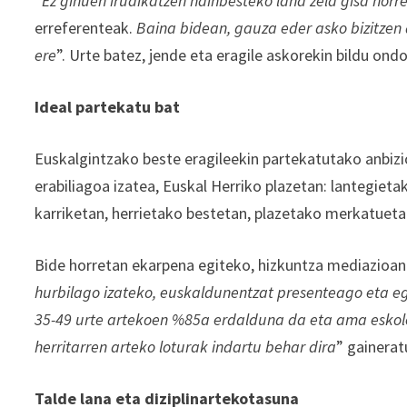
“
Ez ginuen irudikatzen hainbesteko lana zela gisa horre
erreferenteak.
Baina bidean, gauza eder asko bizitzen a
ere
”. Urte batez, jende eta eragile askorekin bildu ond
Ideal partekatu bat
Euskalgintzako beste eragileekin partekatutako anbizi
erabiliagoa izatea, Euskal Herriko plazetan: lantegieta
karriketan, herrietako bestetan, plazetako merkatueta
Bide horretan ekarpena egiteko, hizkuntza mediazioan 
hurbilago izateko, euskaldunentzat presenteago eta e
35-49 urte artekoen %85a erdalduna da eta ama eskole
herritarren arteko loturak indartu behar dira
” gainerat
Talde lana eta diziplinartekotasuna