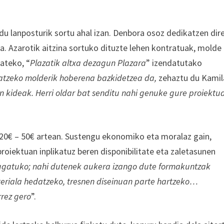
 du lanposturik sortu ahal izan. Denbora osoz dedikatzen dir
a. Azarotik aitzina sortuko dituzte lehen kontratuak, molde
zateko, “
Plazatik altxa dezagun Plazara
” izendatutako
atzeko molderik hoberena bazkidetzea da,
zehaztu du Kamil
n kideak. Herri oldar bat senditu nahi genuke gure proiektu
20€ – 50€ artean. Sustengu ekonomiko eta moralaz gain,
roiektuan inplikatuz beren disponibilitate eta zaletasunen
mugatuko; nahi dutenek aukera izango dute formakuntzak
eriala hedatzeko, tresnen diseinuan parte hartzeko…
rez gero
”.