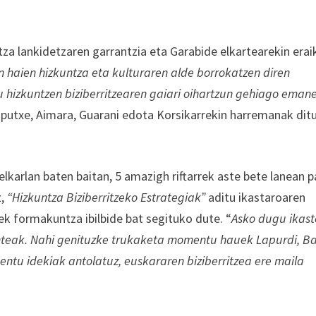
tza lankidetzaren garrantzia eta Garabide elkartearekin erai
 haien hizkuntza eta kulturaren alde borrokatzen diren
u hizkuntzen biziberritzearen gaiari oihartzun gehiago eman
aputxe, Aimara, Guarani edota Korsikarrekin harremanak ditu
 elkarlan baten baitan, 5 amazigh riftarrek aste bete lanean 
z,
“Hizkuntza Biziberritzeko Estrategiak”
aditu ikastaroaren
ek formakuntza ibilbide bat segituko dute. “
Asko dugu ikas
enteak. Nahi genituzke trukaketa momentu hauek Lapurdi, B
ntu idekiak antolatuz, euskararen biziberritzea ere maila