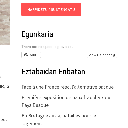
HARPIDETU / SUSTENGATU
Egunkaria
There are no upcoming events.
Add
View Calendar
Eztabaidan Enbatan
2
ik, 2
Face à une France réac, l’alternative basque
Première exposition de baux fraduleux du
Pays Basque
En Bretagne aussi, batailles pour le
deek.
logement