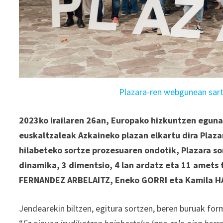
Plazara-ren webgunean sartz
2023ko irailaren 26an, Europako hizkuntzen eguna
euskaltzaleak Azkaineko plazan elkartu dira Plaza
hilabeteko sortze prozesuaren ondotik, Plazara sor
dinamika, 3 dimentsio, 4 lan ardatz eta 11 amets t
FERNANDEZ ARBELAITZ, Eneko GORRI eta Kamila H
Jendearekin biltzen, egitura sortzen, beren buruak for