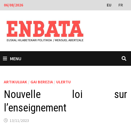
Skip
EU
FR
06/08/2026
to
content
MENU
ARTIKULUAK
/
GAI BEREZIA
/
ULERTU
Nouvelle loi sur
l’enseignement
13/11/2023