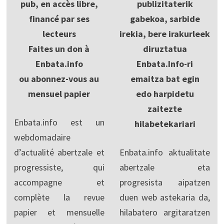
pub, en accès libre,
publizitaterik
financé par ses
gabekoa, sarbide
lecteurs
irekia, bere irakurleek
Faites un don à
diruztatua
Enbata.info
Enbata.Info-ri
ou abonnez-vous au
emaitza bat egin
mensuel papier
edo harpidetu
zaitezte
Enbata.info est un
hilabetekariari
webdomadaire
d’actualité abertzale et
Enbata.info aktualitate
progressiste, qui
abertzale eta
accompagne et
progresista aipatzen
complète la revue
duen web astekaria da,
papier et mensuelle
hilabatero argitaratzen