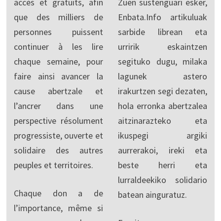
accès et gratuits, afin
Zuen sustenguari esker,
que des milliers de
Enbata.Info artikuluak
personnes puissent
sarbide librean eta
continuer à les lire
urririk eskaintzen
chaque semaine, pour
segituko dugu, milaka
faire ainsi avancer la
lagunek astero
cause abertzale et
irakurtzen segi dezaten,
l’ancrer dans une
hola erronka abertzalea
perspective résolument
aitzinarazteko eta
progressiste, ouverte et
ikuspegi argiki
solidaire des autres
aurrerakoi, ireki eta
peuples et territoires.
beste herri eta
lurraldeekiko solidario
Chaque don a de
batean ainguratuz.
l’importance, même si