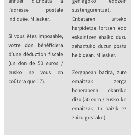
annuel d'Enbata à
gehiagoko edozein
l'adresse postale
sustengurentzat,
indiquée. Milesker.
Enbataren urteko
harpidetza lortzen edo
Si vous êtes imposable,
eskaintzen ahalko duzu
votre don bénéficiera
zehaztuko duzun posta
d’une déduction fiscale
helbidean. Milesker.
(un don de 50 euros /
eusko ne vous en
Zergapean bazira, zure
coûtera que 17).
emaitzak zerga
beherapena ekarriko
dizu (50 euro / eusko-ko
emaitzak, 17 baizik ez
zaizu gostako).