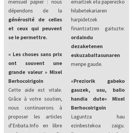
mensuel papier : nous
emaitzek eta paperezko
dépendons de la
hilabetekariaren
générosité de celles
harpidetzek
et ceux qui peuvent
finantzatzen gaituzte:
se le permettre.
ordaindu
dezaketenen
« Les choses sans prix
eskuzabaltasunaren
ont souvent une
menpe gaude.
grande valeur » Mixel
Berhocoirigoin
«Preziorik gabeko
Cette aide est vitale.
gauzek, usu, balio
Grâce à votre soutien,
handia dute» Mixel
nous continuerons à
Berhocoirigoin
proposer les articles
Laguntza hau
d'Enbata.Info en libre
ezinbestekoa zaigu.