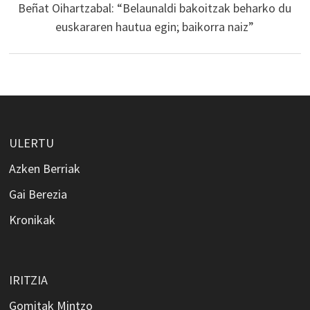
Beñat Oihartzabal: “Belaunaldi bakoitzak beharko du
euskararen hautua egin; baikorra naiz”
ULERTU
Azken Berriak
Gai Berezia
Kronikak
IRITZIA
Gomitak Mintzo