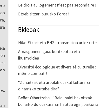
Le droit au logement n’est pas secondaire !
ro
ioa
Etxebizitzari buruzko Foroa!
ra,
era
Bideoak
Niko Etxart eta EHZ, transmisioa urtez urte
ela
Arnasguneen gaia: kontzeptua eta
een
ikusmoldea
zek
Diversité écologique et diversité culturelle :
en
même combat !
“Zuhaitzak eta arbolak euskal kulturaren
oinarrizko zutabe dira”
te»
Beñat Oihartzabal: “Belaunaldi bakoitzak
beharko du euskararen hautua egin; baikorra
ari