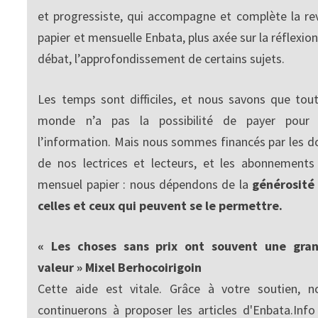
et progressiste, qui accompagne et complète la re
papier et mensuelle Enbata, plus axée sur la réflexion
débat, l’approfondissement de certains sujets.
Les temps sont difficiles, et nous savons que tout
monde n’a pas la possibilité de payer pour
l’information. Mais nous sommes financés par les d
de nos lectrices et lecteurs, et les abonnements
mensuel papier : nous dépendons de la
générosité
celles et ceux qui peuvent se le permettre.
« Les choses sans prix ont souvent une gra
valeur » Mixel Berhocoirigoin
Cette aide est vitale. Grâce à votre soutien, n
continuerons à proposer les articles d'Enbata.Info