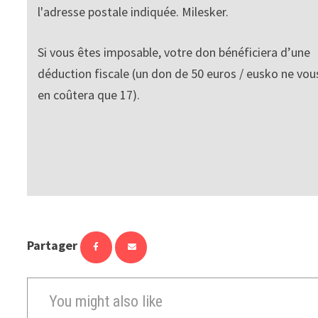
l'adresse postale indiquée. Milesker.
Si vous êtes imposable, votre don bénéficiera d’une
déduction fiscale (un don de 50 euros / eusko ne vou
en coûtera que 17).
Partager
You might also like