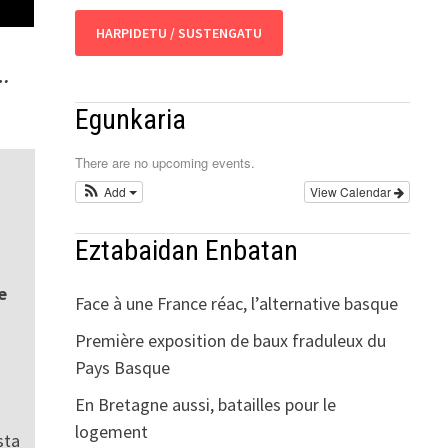
HARPIDETU / SUSTENGATU
z…
Egunkaria
There are no upcoming events.
Add
View Calendar
Eztabaidan Enbatan
e
Face à une France réac, l’alternative basque
Première exposition de baux fraduleux du
Pays Basque
En Bretagne aussi, batailles pour le
logement
sta