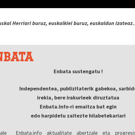
uskal Herriari buruz, euskalkiei buruz, euskaldun izatea
Enbata sustengatu !
Independentea, publizitaterik gabekoa, sarbid
irekia, bere irakurleek diruztatua
Enbata.Info-ri emaitza bat egin
edo harpidetu zaitezte hilabetekariari
ale
Enbata.info aktualitate abertzale eta progresi