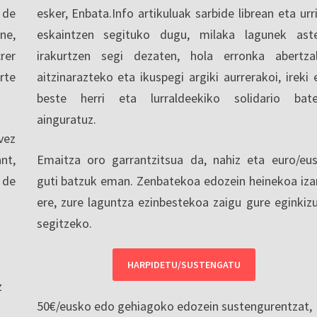
 de
esker, Enbata.Info artikuluak sarbide librean eta urri
ne,
eskaintzen segituko dugu, milaka lagunek ast
rer
irakurtzen segi dezaten, hola erronka abertza
rte
aitzinarazteko eta ikuspegi argiki aurrerakoi, ireki 
beste herri eta lurraldeekiko solidario bat
ainguratuz.
vez
nt,
Emaitza oro garrantzitsua da, nahiz eta euro/eu
 de
guti batzuk eman. Zenbatekoa edozein heinekoa iza
ere, zure laguntza ezinbestekoa zaigu gure eginkiz
segitzeko.
HARPIDETU/SUSTENGATU
z
50€/eusko edo gehiagoko edozein sustengurentzat,