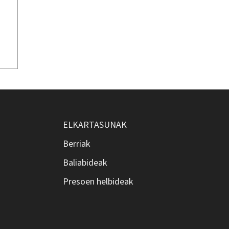
ELKARTASUNAK
Berriak
Baliabideak
Presoen helbideak