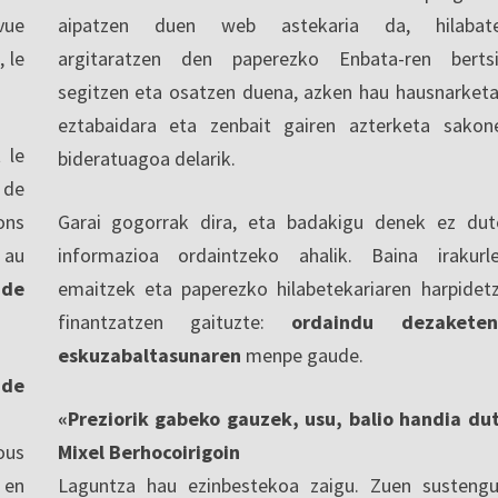
vue
aipatzen duen web astekaria da, hilabate
, le
argitaratzen den paperezko Enbata-ren berts
segitzen eta osatzen duena, azken hau hausnarketa
eztabaidara eta zenbait gairen azterketa sakon
 le
bideratuagoa delarik.
 de
ons
Garai gogorrak dira, eta badakigu denek ez dut
 au
informazioa ordaintzeko ahalik. Baina irakurl
 de
emaitzek eta paperezko hilabetekariaren harpidet
finantzatzen gaituzte:
ordaindu dezaketen
eskuzabaltasunaren
menpe gaude.
nde
«Preziorik gabeko gauzek, usu, balio handia du
ous
Mixel Berhocoirigoin
 en
Laguntza hau ezinbestekoa zaigu. Zuen sustengu