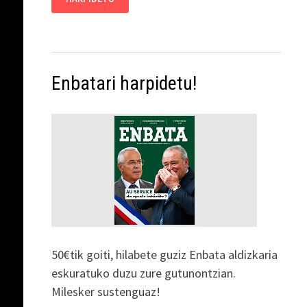
Enbatari harpidetu!
50€tik goiti, hilabete guziz Enbata aldizkaria
eskuratuko duzu zure gutunontzian.
Milesker sustenguaz!