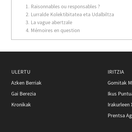
Raisonnables ou responsables ?
Lurralde Kolektibitatea eta Udalbiltza
La vague abertzale
Mémoires en question
ULERTU
IRITZIA
Azken Berriak
Gomitak M
Gai Berezia
Ikus Puntu
Kronikak
Irakurleen
Prentsa Ag