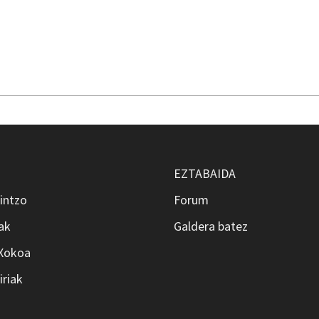
EZTABAIDA
intzo
Forum
ak
Galdera batez
 Xokoa
iriak