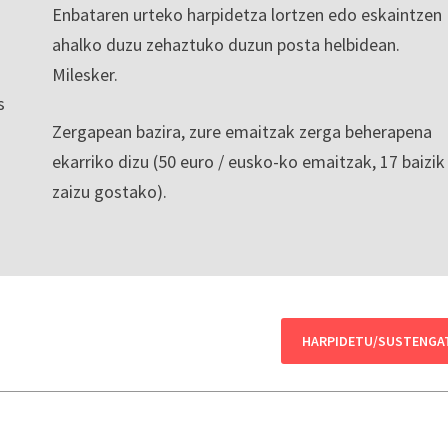
Enbataren urteko harpidetza lortzen edo eskaintzen
ahalko duzu zehaztuko duzun posta helbidean.
Milesker.
s
Zergapean bazira, zure emaitzak zerga beherapena
ekarriko dizu (50 euro / eusko-ko emaitzak, 17 baizik
zaizu gostako).
HARPIDETU/SUSTENGA