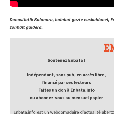
Donostiatik Baionara, hainbat gazte euskaldunei, E
zonbait galdera.
Soutenez Enbata !
Indépendant, sans pub, en accès libre,
financé par ses lecteurs
Faites un don à Enbata.info
ou abonnez-vous au mensuel papier
Enbata.info est un webdomadaire d’actualité abertz