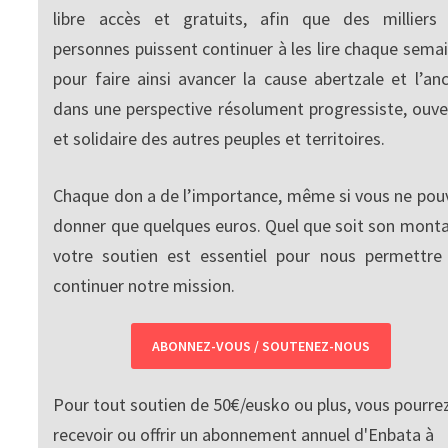
libre accès et gratuits, afin que des milliers
personnes puissent continuer à les lire chaque semai
pour faire ainsi avancer la cause abertzale et l’anc
dans une perspective résolument progressiste, ouve
et solidaire des autres peuples et territoires.
Chaque don a de l’importance, même si vous ne pou
donner que quelques euros. Quel que soit son monta
votre soutien est essentiel pour nous permettre
continuer notre mission.
ABONNEZ-VOUS / SOUTENEZ-NOUS
Pour tout soutien de 50€/eusko ou plus, vous pourre
recevoir ou offrir un abonnement annuel d'Enbata à