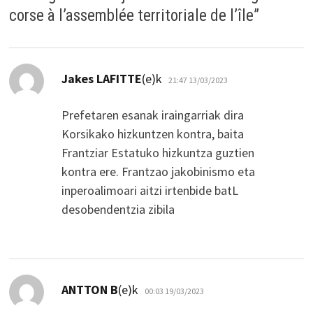
corse à l’assemblée territoriale de l’île
”
dio:
Jakes LAFITTE
(e)k
21:47 13/03/2023
Prefetaren esanak iraingarriak dira
Korsikako hizkuntzen kontra, baita
Frantziar Estatuko hizkuntza guztien
kontra ere. Frantzao jakobinismo eta
inperoalimoari aitzi irtenbide batL
desobendentzia zibila
dio:
ANTTON B
(e)k
00:03 19/03/2023