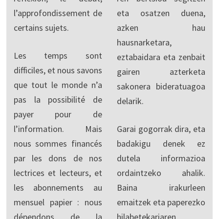
l’approfondissement de
eta osatzen duena,
certains sujets.
azken hau
hausnarketara,
Les temps sont
eztabaidara eta zenbait
difficiles, et nous savons
gairen azterketa
que tout le monde n’a
sakonera bideratuagoa
pas la possibilité de
delarik.
payer pour de
l’information. Mais
Garai gogorrak dira, eta
nous sommes financés
badakigu denek ez
par les dons de nos
dutela informazioa
lectrices et lecteurs, et
ordaintzeko ahalik.
les abonnements au
Baina irakurleen
mensuel papier : nous
emaitzek eta paperezko
dépendons de la
hilabetekariaren