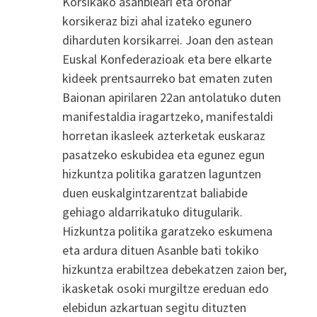
Korsikako asanbleari eta orohar
korsikeraz bizi ahal izateko egunero
diharduten korsikarrei. Joan den astean
Euskal Konfederazioak eta bere elkarte
kideek prentsaurreko bat ematen zuten
Baionan apirilaren 22an antolatuko duten
manifestaldia iragartzeko, manifestaldi
horretan ikasleek azterketak euskaraz
pasatzeko eskubidea eta egunez egun
hizkuntza politika garatzen laguntzen
duen euskalgintzarentzat baliabide
gehiago aldarrikatuko ditugularik.
Hizkuntza politika garatzeko eskumena
eta ardura dituen Asanble bati tokiko
hizkuntza erabiltzea debekatzen zaion ber,
ikasketak osoki murgiltze ereduan edo
elebidun azkartuan segitu dituzten