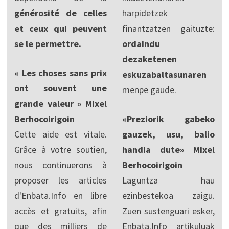
générosité de celles
harpidetzek
et ceux qui peuvent
finantzatzen gaituzte:
se le permettre.
ordaindu
dezaketenen
« Les choses sans prix
eskuzabaltasunaren
ont souvent une
menpe gaude.
grande valeur » Mixel
Berhocoirigoin
«Preziorik gabeko
Cette aide est vitale.
gauzek, usu, balio
Grâce à votre soutien,
handia dute» Mixel
nous continuerons à
Berhocoirigoin
proposer les articles
Laguntza hau
d'Enbata.Info en libre
ezinbestekoa zaigu.
accès et gratuits, afin
Zuen sustenguari esker,
que des milliers de
Enbata.Info artikuluak