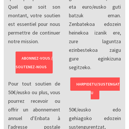
Quel que soit son
eta euro/eusko guti
montant, votre soutien
batzuk eman.
est essentiel pour nous
Zenbatekoa edozein
permettre de continuer
heinekoa izanik ere,
notre mission.
zure laguntza
ezinbestekoa zaigu
gure eginkizuna
ABONNEZ-VOUS /
segitzeko.
SOUTENEZ-NOUS
Pour tout soutien de
HARPIDETU/SUSTENGAT
50€/eusko ou plus, vous
U
pourrez recevoir ou
offrir un abonnement
50€/eusko edo
annuel d'Enbata à
gehiagoko edozein
l'adresse postale
sustengurentzat,