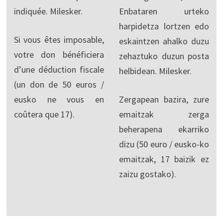
indiquée. Milesker.
Enbataren urteko
harpidetza lortzen edo
Si vous êtes imposable,
eskaintzen ahalko duzu
votre don bénéficiera
zehaztuko duzun posta
d’une déduction fiscale
helbidean. Milesker.
(un don de 50 euros /
eusko ne vous en
Zergapean bazira, zure
coûtera que 17).
emaitzak zerga
beherapena ekarriko
dizu (50 euro / eusko-ko
emaitzak, 17 baizik ez
zaizu gostako).