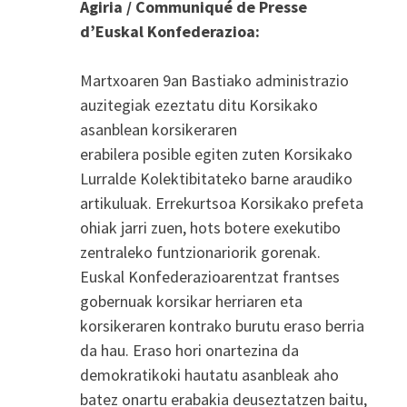
Agiria / Communiqué de Presse
d’Euskal Konfederazioa:
Martxoaren 9an Bastiako administrazio
auzitegiak ezeztatu ditu Korsikako
asanblean korsikeraren
erabilera posible egiten zuten Korsikako
Lurralde Kolektibitateko barne araudiko
artikuluak. Errekurtsoa Korsikako prefeta
ohiak jarri zuen, hots botere exekutibo
zentraleko funtzionariorik gorenak.
Euskal Konfederazioarentzat frantses
gobernuak korsikar herriaren eta
korsikeraren kontrako burutu eraso berria
da hau. Eraso hori onartezina da
demokratikoki hautatu asanbleak aho
batez onartu erabakia deuseztatzen baitu,