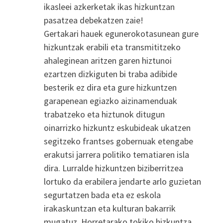
ikasleei azkerketak ikas hizkuntzan
pasatzea debekatzen zaie!
Gertakari hauek egunerokotasunean gure
hizkuntzak erabili eta transmititzeko
ahaleginean aritzen garen hiztunoi
ezartzen dizkiguten bi traba adibide
besterik ez dira eta gure hizkuntzen
garapenean egiazko aizinamenduak
trabatzeko eta hiztunok ditugun
oinarrizko hizkuntz eskubideak ukatzen
segitzeko frantses gobernuak etengabe
erakutsi jarrera politiko tematiaren isla
dira. Lurralde hizkuntzen biziberritzea
lortuko da erabilera jendarte arlo guzietan
segurtatzen bada eta ez eskola
irakaskuntzan eta kulturan bakarrik
mugatuz. Horretarako tokiko hizkuntza