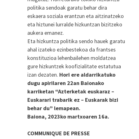
politika sendoak garatu behar dira
eskaera soziala erantzun eta aitzinatzeko
eta hiztunei lurralde hizkuntzan bizitzeko
aukera emanez.
Eta hizkuntza politika sendo hauek garatu
ahal izateko ezinbestekoa da frantses
konstituzioa lehenbailehen moldatzea
gure hizkuntzek koofizialitate estatutua
izan dezaten.
Hori ere aldarrikatuko
dugu apirilaren 22an Baionako
karriketan “Azterketak euskaraz –
Euskarari trabarik ez – Euskarak bizi
behar du” lemapean.
Baiona, 2023ko martxoaren 16a.
COMMUNIQUE DE PRESSE