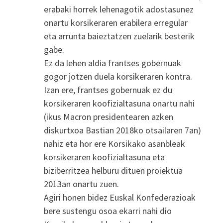
erabaki horrek lehenagotik adostasunez
onartu korsikeraren erabilera erregular
eta arrunta baieztatzen zuelarik besterik
gabe.
Ez da lehen aldia frantses gobernuak
gogor jotzen duela korsikeraren kontra.
Izan ere, frantses gobernuak ez du
korsikeraren koofizialtasuna onartu nahi
(ikus Macron presidentearen azken
diskurtxoa Bastian 2018ko otsailaren 7an)
nahiz eta hor ere Korsikako asanbleak
korsikeraren koofizialtasuna eta
biziberritzea helburu dituen proiektua
2013an onartu zuen.
Agiri honen bidez Euskal Konfederazioak
bere sustengu osoa ekarri nahi dio