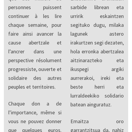
personnes puissent
sarbide librean eta
continuer à les lire
urririk eskaintzen
chaque semaine, pour
segituko dugu, milaka
faire ainsi avancer la
lagunek astero
cause abertzale et
irakurtzen segi dezaten,
l’ancrer dans une
hola erronka abertzalea
perspective résolument
aitzinarazteko eta
progressiste, ouverte et
ikuspegi argiki
solidaire des autres
aurrerakoi, ireki eta
peuples et territoires.
beste herri eta
lurraldeekiko solidario
Chaque don a de
batean ainguratuz.
l’importance, même si
vous ne pouvez donner
Emaitza oro
que quelques euros.
garrantzitsua da, nahiz