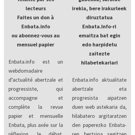
lecteurs
irekia, bere irakurleek
Faites un don à
diruztatua
Enbata.info
Enbata.Info-ri
ou abonnez-vous au
emaitza bat egin
mensuel papier
edo harpidetu
zaitezte
Enbata.info est un
hilabetekariari
webdomadaire
d’actualité abertzale et
Enbata.info aktualitate
progressiste, qui
abertzale eta
accompagne et
progresista aipatzen
complète la revue
duen web astekaria da,
papier et mensuelle
hilabatero argitaratzen
Enbata, plus axée sur la
den paperezko Enbata-
réflexion, le débat,
ren bertsioa segitzen