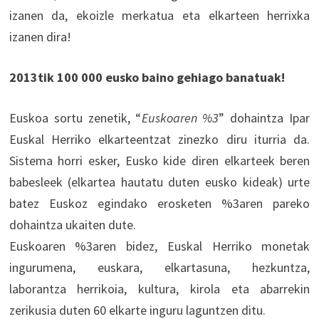
izanen da, ekoizle merkatua eta elkarteen herrixka
izanen dira!
2013tik 100 000 eusko baino gehiago banatuak!
Euskoa sortu zenetik, “
Euskoaren %3
” dohaintza Ipar
Euskal Herriko elkarteentzat zinezko diru iturria da.
Sistema horri esker, Eusko kide diren elkarteek beren
babesleek (elkartea hautatu duten eusko kideak) urte
batez Euskoz egindako erosketen %3aren pareko
dohaintza ukaiten dute.
Euskoaren %3aren bidez, Euskal Herriko monetak
ingurumena, euskara, elkartasuna, hezkuntza,
laborantza herrikoia, kultura, kirola eta abarrekin
zerikusia duten 60 elkarte inguru laguntzen ditu.