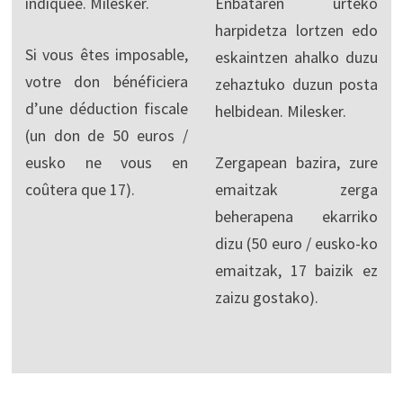
indiquée. Milesker.
Enbataren urteko
harpidetza lortzen edo
Si vous êtes imposable,
eskaintzen ahalko duzu
votre don bénéficiera
zehaztuko duzun posta
d’une déduction fiscale
helbidean. Milesker.
(un don de 50 euros /
eusko ne vous en
Zergapean bazira, zure
coûtera que 17).
emaitzak zerga
beherapena ekarriko
dizu (50 euro / eusko-ko
emaitzak, 17 baizik ez
zaizu gostako).