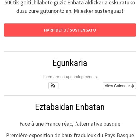
50€tik goiti, hilabete guziz Enbata aldizkaria eskuratuko
duzu zure gutunontzian. Milesker sustenguaz!
HARPIDETU / SUSTENGATU
Egunkaria
There are no upcoming events.
View Calendar
Eztabaidan Enbatan
Face à une France réac, l’alternative basque
Première exposition de baux fraduleux du Pays Basque