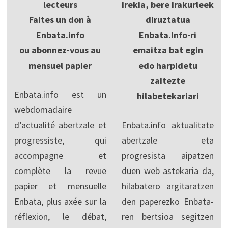
lecteurs
irekia, bere irakurleek
Faites un don à
diruztatua
Enbata.info
Enbata.Info-ri
ou abonnez-vous au
emaitza bat egin
mensuel papier
edo harpidetu
zaitezte
Enbata.info est un
hilabetekariari
webdomadaire
d’actualité abertzale et
Enbata.info aktualitate
progressiste, qui
abertzale eta
accompagne et
progresista aipatzen
complète la revue
duen web astekaria da,
papier et mensuelle
hilabatero argitaratzen
Enbata, plus axée sur la
den paperezko Enbata-
réflexion, le débat,
ren bertsioa segitzen