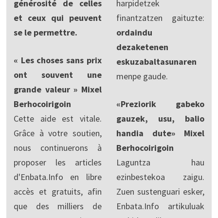
générosité de celles
harpidetzek
et ceux qui peuvent
finantzatzen gaituzte:
se le permettre.
ordaindu
dezaketenen
« Les choses sans prix
eskuzabaltasunaren
ont souvent une
menpe gaude.
grande valeur » Mixel
Berhocoirigoin
«Preziorik gabeko
Cette aide est vitale.
gauzek, usu, balio
Grâce à votre soutien,
handia dute» Mixel
nous continuerons à
Berhocoirigoin
proposer les articles
Laguntza hau
d'Enbata.Info en libre
ezinbestekoa zaigu.
accès et gratuits, afin
Zuen sustenguari esker,
que des milliers de
Enbata.Info artikuluak