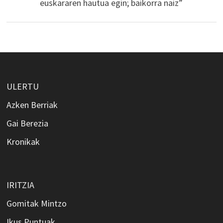
euskararen hautua egin; baikorra naiz”
ULERTU
Azken Berriak
Gai Berezia
Kronikak
IRITZIA
Gomitak Mintzo
Ikus Puntuak