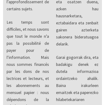
l’approfondissement de
eta osatzen duena,
certains sujets.
azken hau
hausnarketara,
Les temps sont
eztabaidara eta zenbait
difficiles, et nous savons
gairen azterketa
que tout le monde n’a
sakonera bideratuagoa
pas la possibilité de
delarik.
payer pour de
l’information. Mais
Garai gogorrak dira, eta
nous sommes financés
badakigu denek ez
par les dons de nos
dutela informazioa
lectrices et lecteurs, et
ordaintzeko ahalik.
les abonnements au
Baina irakurleen
mensuel papier : nous
emaitzek eta paperezko
dépendons de la
hilabetekariaren