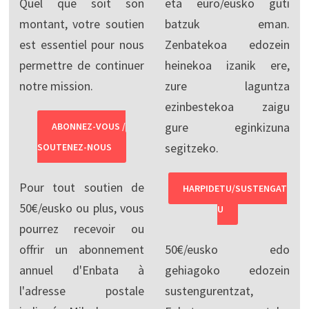
Quel que soit son
eta euro/eusko guti
montant, votre soutien
batzuk eman.
est essentiel pour nous
Zenbatekoa edozein
permettre de continuer
heinekoa izanik ere,
notre mission.
zure laguntza
ezinbestekoa zaigu
gure eginkizuna
ABONNEZ-VOUS /
segitzeko.
SOUTENEZ-NOUS
Pour tout soutien de
HARPIDETU/SUSTENGAT
50€/eusko ou plus, vous
U
pourrez recevoir ou
offrir un abonnement
50€/eusko edo
annuel d'Enbata à
gehiagoko edozein
l'adresse postale
sustengurentzat,