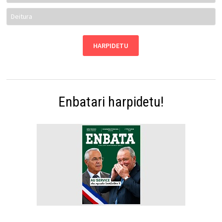
Enbatari harpidetu!