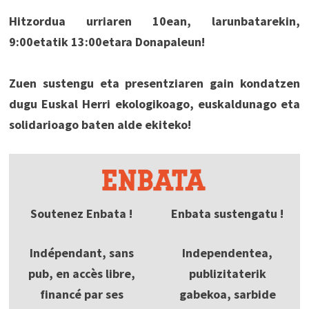
Hitzordua urriaren 10ean, larunbatarekin,
9:00etatik 13:00etara Donapaleun!
Zuen sustengu eta presentziaren gain kondatzen
dugu Euskal Herri ekologikoago, euskaldunago eta
solidarioago baten alde ekiteko!
Soutenez Enbata !
Enbata sustengatu !
Indépendant, sans
Independentea,
pub, en accès libre,
publizitaterik
financé par ses
gabekoa, sarbide