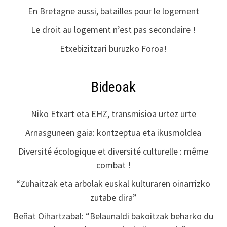
En Bretagne aussi, batailles pour le logement
Le droit au logement n’est pas secondaire !
Etxebizitzari buruzko Foroa!
Bideoak
Niko Etxart eta EHZ, transmisioa urtez urte
Arnasguneen gaia: kontzeptua eta ikusmoldea
Diversité écologique et diversité culturelle : même
combat !
“Zuhaitzak eta arbolak euskal kulturaren oinarrizko
zutabe dira”
Beñat Oihartzabal: “Belaunaldi bakoitzak beharko du