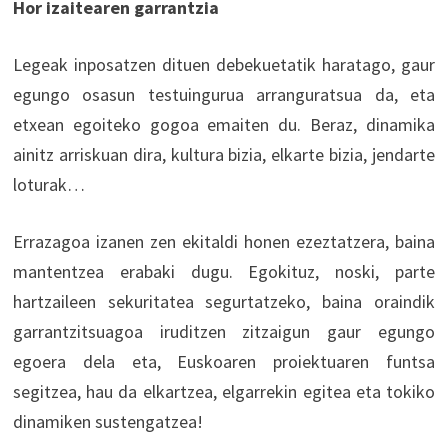
Hor izaitearen garrantzia
Legeak inposatzen dituen debekuetatik haratago, gaur
egungo osasun testuingurua arranguratsua da, eta
etxean egoiteko gogoa emaiten du. Beraz, dinamika
ainitz arriskuan dira, kultura bizia, elkarte bizia, jendarte
loturak…
Errazagoa izanen zen ekitaldi honen ezeztatzera, baina
mantentzea erabaki dugu. Egokituz, noski, parte
hartzaileen sekuritatea segurtatzeko, baina oraindik
garrantzitsuagoa iruditzen zitzaigun gaur egungo
egoera dela eta, Euskoaren proiektuaren funtsa
segitzea, hau da elkartzea, elgarrekin egitea eta tokiko
dinamiken sustengatzea!