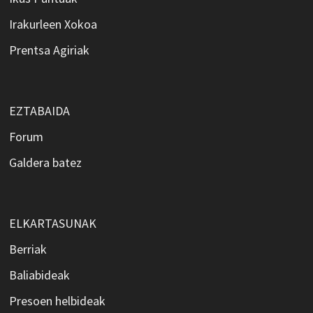
Irakurleen Xokoa
Prentsa Agiriak
EZTABAIDA
Forum
Galdera batez
ELKARTASUNAK
Berriak
Baliabideak
Presoen helbideak