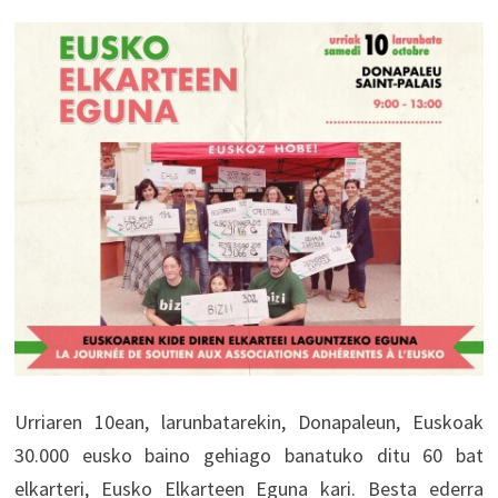
Urriaren 10ean, larunbatarekin, Donapaleun, Euskoak
30.000 eusko baino gehiago banatuko ditu 60 bat
elkarteri, Eusko Elkarteen Eguna kari. Besta ederra