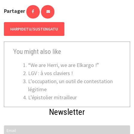
Partager
HARPIDETU/SUSTENGATU
You might also like
“We are Herri, we are Elkargo !”
LGV : à vos claviers !
L’occupation, un outil de contestation
légitime
L’épistolier mitrailleur
Newsletter