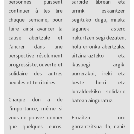
personnes puissent
sarbide librean eta
continuer à les lire
urririk eskaintzen
chaque semaine, pour
segituko dugu, milaka
faire ainsi avancer la
lagunek astero
cause abertzale et
irakurtzen segi dezaten,
l’ancrer dans une
hola erronka abertzalea
perspective résolument
aitzinarazteko eta
progressiste, ouverte et
ikuspegi argiki
solidaire des autres
aurrerakoi, ireki eta
peuples et territoires.
beste herri eta
lurraldeekiko solidario
Chaque don a de
batean ainguratuz.
l’importance, même si
vous ne pouvez donner
Emaitza oro
que quelques euros.
garrantzitsua da, nahiz