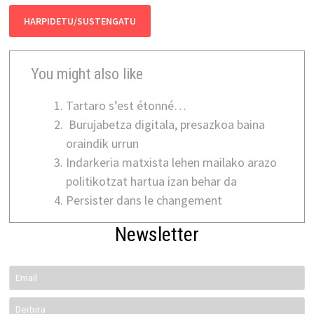
HARPIDETU/SUSTENGATU
You might also like
Tartaro s’est étonné…
Burujabetza digitala, presazkoa baina
oraindik urrun
Indarkeria matxista lehen mailako arazo
politikotzat hartua izan behar da
Persister dans le changement
Newsletter