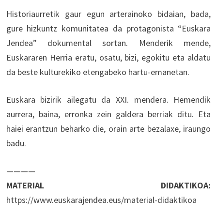
Historiaurretik gaur egun arterainoko bidaian, bada,
gure hizkuntz komunitatea da protagonista “Euskara
Jendea” dokumental sortan. Menderik mende,
Euskararen Herria eratu, osatu, bizi, egokitu eta aldatu
da beste kulturekiko etengabeko hartu-emanetan.
Euskara bizirik ailegatu da XXI. mendera. Hemendik
aurrera, baina, erronka zein galdera berriak ditu. Eta
haiei erantzun beharko die, orain arte bezalaxe, iraungo
badu.
————
MATERIAL DIDAKTIKOA:
https://www.euskarajendea.eus/material-didaktikoa