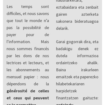
hausnarketara,
Les temps sont
eztabaidara eta zenbait
difficiles, et nous savons
gairen azterketa
que tout le monde n’a
sakonera bideratuagoa
pas la possibilité de
delarik.
payer pour de
l’information. Mais
Garai gogorrak dira, eta
nous sommes financés
badakigu denek ez
par les dons de nos
dutela informazioa
lectrices et lecteurs, et
ordaintzeko ahalik.
les abonnements au
Baina irakurleen
mensuel papier : nous
emaitzek eta paperezko
dépendons de la
hilabetekariaren
générosité de celles
harpidetzek
et ceux qui peuvent
finantzatzen gaituzte:
se le permettre.
ordaindu