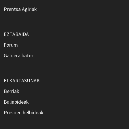
Prentsa Agiriak
EZTABAIDA
Forum
Galdera batez
ELKARTASUNAK
Berriak
Baliabideak
Presoen helbideak