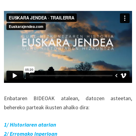
Enbataren BIDEOAK atalean, datozen asteetan,
behereko parteak ikusten ahalko dira:
1/ Historiaren atarian
2/ Erromako inperioan