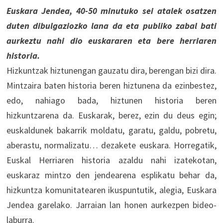
Euskara Jendea, 40-50 minutuko sei atalek osatzen
duten dibulgaziozko lana da eta publiko zabal bati
aurkeztu nahi dio euskararen eta bere herriaren
historia.
Hizkuntzak hiztunengan gauzatu dira, berengan bizi dira.
Mintzaira baten historia beren hiztunena da ezinbestez,
edo, nahiago bada, hiztunen historia beren
hizkuntzarena da. Euskarak, berez, ezin du deus egin;
euskaldunek bakarrik moldatu, garatu, galdu, pobretu,
aberastu, normalizatu… dezakete euskara. Horregatik,
Euskal Herriaren historia azaldu nahi izatekotan,
euskaraz mintzo den jendearena esplikatu behar da,
hizkuntza komunitatearen ikuspuntutik, alegia, Euskara
Jendea garelako. Jarraian lan honen aurkezpen bideo-
laburra.