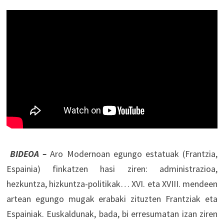
BIDEOA –
Aro Modernoan egungo estatuak (Frantzia,
Espainia) finkatzen hasi ziren: administrazioa,
hezkuntza, hizkuntza-politikak… XVI. eta XVIII. mendeen
artean egungo mugak erabaki zituzten Frantziak eta
Espainiak. Euskaldunak, bada, bi erresumatan izan ziren