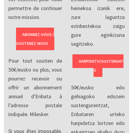
permettre de continuer
heinekoa izanik ere,
notre mission.
zure laguntza
ezinbestekoa zaigu
gure eginkizuna
ABONNEZ-VOUS /
segitzeko.
SOUTENEZ-NOUS
Pour tout soutien de
HARPIDETU/SUSTENGAT
50€/eusko ou plus, vous
U
pourrez recevoir ou
offrir un abonnement
50€/eusko edo
annuel d'Enbata à
gehiagoko edozein
l'adresse postale
sustengurentzat,
indiquée. Milesker.
Enbataren urteko
harpidetza lortzen edo
Si vous êtes imposable,
eskaintzen ahalko duzu