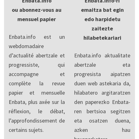
Enbata.info
Enbata.Info-ri
ou abonnez-vous au
emaitza bat egin
mensuel papier
edo harpidetu
zaitezte
Enbata.info est un
hilabetekariari
webdomadaire
d’actualité abertzale et
Enbata.info aktualitate
progressiste, qui
abertzale eta
accompagne et
progresista aipatzen
complète la revue
duen web astekaria da,
papier et mensuelle
hilabatero argitaratzen
Enbata, plus axée sur la
den paperezko Enbata-
réflexion, le débat,
ren bertsioa segitzen
l’approfondissement de
eta osatzen duena,
certains sujets.
azken hau