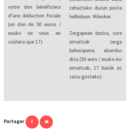
votre don bénéficiera
zehaztuko duzun posta
d’une déduction fiscale
helbidean. Milesker.
(un don de 50 euros /
eusko ne vous en
Zergapean bazira, zure
coûtera que 17).
emaitzak zerga
beherapena ekarriko
dizu (50 euro / eusko-ko
emaitzak, 17 baizik ez
zaizu gostako).
Partager