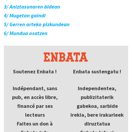
3/ Aniztasunaren bidean
4/ Mugetan gaindi
5/ Gerren arteko pizkundean
6/ Mundua osatzen
Soutenez Enbata !
Enbata sustengatu !
Indépendant, sans
Independentea,
pub, en accès libre,
publizitaterik
financé par ses
gabekoa, sarbide
lecteurs
irekia, bere irakurleek
Faites un don à
diruztatua