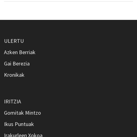
ULERTU
Azken Berriak
Gai Berezia
Kronikak
IRITZIA
Gomitak Mintzo
Ikus Puntuak
Irakurleen Xokoa