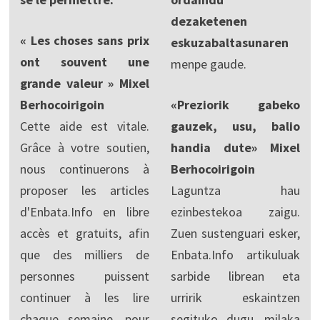
dezaketenen
« Les choses sans prix
eskuzabaltasunaren
ont souvent une
menpe gaude.
grande valeur » Mixel
Berhocoirigoin
«Preziorik gabeko
Cette aide est vitale.
gauzek, usu, balio
Grâce à votre soutien,
handia dute» Mixel
nous continuerons à
Berhocoirigoin
proposer les articles
Laguntza hau
d'Enbata.Info en libre
ezinbestekoa zaigu.
accès et gratuits, afin
Zuen sustenguari esker,
que des milliers de
Enbata.Info artikuluak
personnes puissent
sarbide librean eta
continuer à les lire
urririk eskaintzen
chaque semaine, pour
segituko dugu, milaka