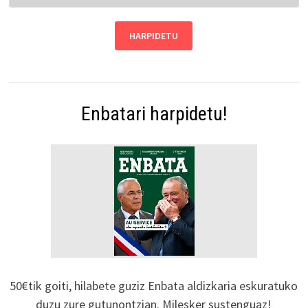
Enbatari harpidetu!
50€tik goiti, hilabete guziz Enbata aldizkaria eskuratuko
duzu zure gutunontzian. Milesker sustenguaz!