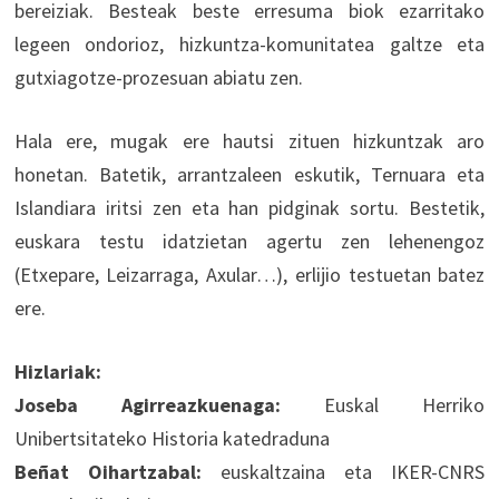
bereiziak. Besteak beste erresuma biok ezarritako
legeen ondorioz, hizkuntza-komunitatea galtze eta
gutxiagotze-prozesuan abiatu zen.
Hala ere, mugak ere hautsi zituen hizkuntzak aro
honetan. Batetik, arrantzaleen eskutik, Ternuara eta
Islandiara iritsi zen eta han pidginak sortu. Bestetik,
euskara testu idatzietan agertu zen lehenengoz
(Etxepare, Leizarraga, Axular…), erlijio testuetan batez
ere.
Hizlariak:
Joseba Agirreazkuenaga:
Euskal Herriko
Unibertsitateko Historia katedraduna
Beñat Oihartzabal:
euskaltzaina eta IKER-CNRS