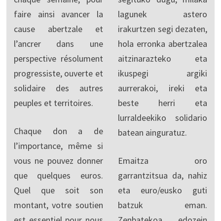
faire ainsi avancer la
lagunek astero
cause abertzale et
irakurtzen segi dezaten,
l’ancrer dans une
hola erronka abertzalea
perspective résolument
aitzinarazteko eta
progressiste, ouverte et
ikuspegi argiki
solidaire des autres
aurrerakoi, ireki eta
peuples et territoires.
beste herri eta
lurraldeekiko solidario
Chaque don a de
batean ainguratuz.
l’importance, même si
vous ne pouvez donner
Emaitza oro
que quelques euros.
garrantzitsua da, nahiz
Quel que soit son
eta euro/eusko guti
montant, votre soutien
batzuk eman.
est essentiel pour nous
Zenbatekoa edozein