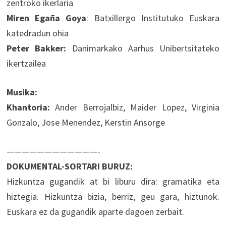
zentroko ikerlaria
Miren Egaña Goya
: Batxillergo Institutuko Euskara
katedradun ohia
Peter Bakker:
Danimarkako Aarhus Unibertsitateko
ikertzailea
Musika:
Khantoria:
Ander Berrojalbiz, Maider Lopez, Virginia
Gonzalo, Jose Menendez, Kerstin Ansorge
————————————-
DOKUMENTAL-SORTARI BURUZ:
Hizkuntza gugandik at bi liburu dira: gramatika eta
hiztegia. Hizkuntza bizia, berriz, geu gara, hiztunok.
Euskara ez da gugandik aparte dagoen zerbait.