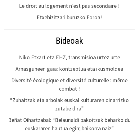
Le droit au logement n’est pas secondaire !
Etxebizitzari buruzko Foroa!
Bideoak
Niko Etxart eta EHZ, transmisioa urtez urte
Arnasguneen gaia: kontzeptua eta ikusmoldea
Diversité écologique et diversité culturelle : même
combat !
“Zuhaitzak eta arbolak euskal kulturaren oinarrizko
zutabe dira”
Beñat Oihartzabal: “Belaunaldi bakoitzak beharko du
euskararen hautua egin; baikorra naiz”