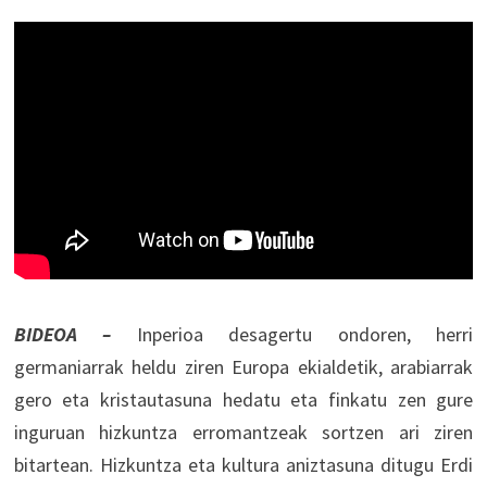
BIDEOA –
Inperioa desagertu ondoren, herri
germaniarrak heldu ziren Europa ekialdetik, arabiarrak
gero eta kristautasuna hedatu eta finkatu zen gure
inguruan hizkuntza erromantzeak sortzen ari ziren
bitartean. Hizkuntza eta kultura aniztasuna ditugu Erdi