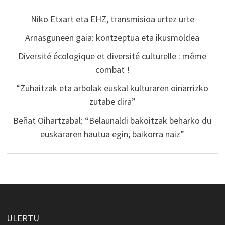
Niko Etxart eta EHZ, transmisioa urtez urte
Arnasguneen gaia: kontzeptua eta ikusmoldea
Diversité écologique et diversité culturelle : même
combat !
“Zuhaitzak eta arbolak euskal kulturaren oinarrizko
zutabe dira”
Beñat Oihartzabal: “Belaunaldi bakoitzak beharko du
euskararen hautua egin; baikorra naiz”
ULERTU