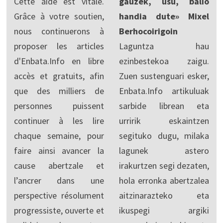
Cette aide est vitale.
gauzek, usu, balio
Grâce à votre soutien,
handia dute» Mixel
nous continuerons à
Berhocoirigoin
proposer les articles
Laguntza hau
d'Enbata.Info en libre
ezinbestekoa zaigu.
accès et gratuits, afin
Zuen sustenguari esker,
que des milliers de
Enbata.Info artikuluak
personnes puissent
sarbide librean eta
continuer à les lire
urririk eskaintzen
chaque semaine, pour
segituko dugu, milaka
faire ainsi avancer la
lagunek astero
cause abertzale et
irakurtzen segi dezaten,
l’ancrer dans une
hola erronka abertzalea
perspective résolument
aitzinarazteko eta
progressiste, ouverte et
ikuspegi argiki