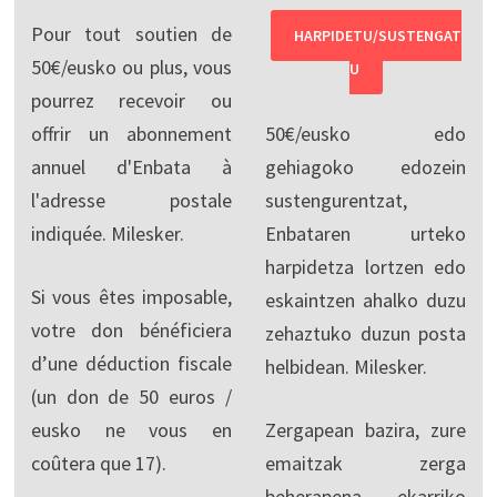
Pour tout soutien de
HARPIDETU/SUSTENGAT
50€/eusko ou plus, vous
U
pourrez recevoir ou
offrir un abonnement
50€/eusko edo
annuel d'Enbata à
gehiagoko edozein
l'adresse postale
sustengurentzat,
indiquée. Milesker.
Enbataren urteko
harpidetza lortzen edo
Si vous êtes imposable,
eskaintzen ahalko duzu
votre don bénéficiera
zehaztuko duzun posta
d’une déduction fiscale
helbidean. Milesker.
(un don de 50 euros /
eusko ne vous en
Zergapean bazira, zure
coûtera que 17).
emaitzak zerga
beherapena ekarriko