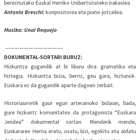
berezitutako Euskal Herriko Unibertsitateko irakaslea
Antonio Breschi:
konpositorea eta piano-jotzailea.
Musika: Unai Requejo
————————————-
DOKUMENTAL-SORTARI BURUZ:
Hizkuntza gugandik at bi liburu dira: gramatika eta
hiztegia. Hizkuntza bizia, berriz, geu gara, hiztunok.
Euskara ez da gugandik aparte dagoen zerbait.
Historiaurretik gaur egun arterainoko bidaian, bada,
gure hizkuntz komunitatea da protagonista “Euskara
Jendea” dokumental sortan. Menderik mende,
Euskararen Herria eratu, osatu, bizi, egokitu eta aldatu