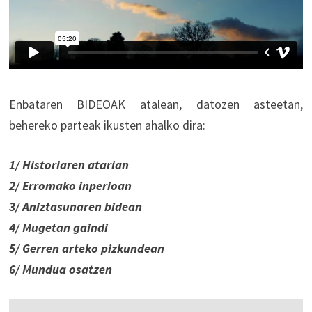
Enbataren BIDEOAK atalean, datozen asteetan,
behereko parteak ikusten ahalko dira:
1/ Historiaren atarian
2/ Erromako inperioan
3/ Aniztasunaren bidean
4/ Mugetan gaindi
5/ Gerren arteko pizkundean
6/ Mundua osatzen