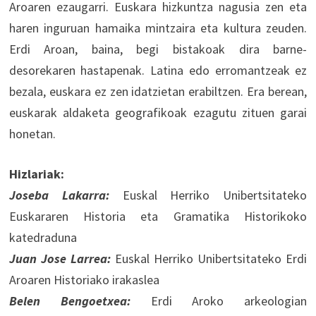
Aroaren ezaugarri. Euskara hizkuntza nagusia zen eta
haren inguruan hamaika mintzaira eta kultura zeuden.
Erdi Aroan, baina, begi bistakoak dira barne-
desorekaren hastapenak. Latina edo erromantzeak ez
bezala, euskara ez zen idatzietan erabiltzen. Era berean,
euskarak aldaketa geografikoak ezagutu zituen garai
honetan.
Hizlariak:
Joseba Lakarra:
Euskal Herriko Unibertsitateko
Euskararen Historia eta Gramatika Historikoko
katedraduna
Juan Jose Larrea:
Euskal Herriko Unibertsitateko Erdi
Aroaren Historiako irakaslea
Belen Bengoetxea:
Erdi Aroko arkeologian