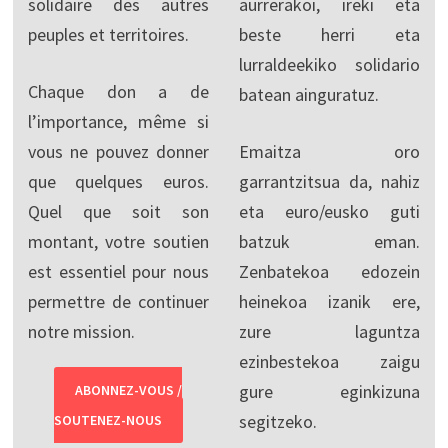
solidaire des autres
aurrerakoi, ireki eta
peuples et territoires.
beste herri eta
lurraldeekiko solidario
Chaque don a de
batean ainguratuz.
l’importance, même si
vous ne pouvez donner
Emaitza oro
que quelques euros.
garrantzitsua da, nahiz
Quel que soit son
eta euro/eusko guti
montant, votre soutien
batzuk eman.
est essentiel pour nous
Zenbatekoa edozein
permettre de continuer
heinekoa izanik ere,
notre mission.
zure laguntza
ezinbestekoa zaigu
gure eginkizuna
ABONNEZ-VOUS /
segitzeko.
SOUTENEZ-NOUS