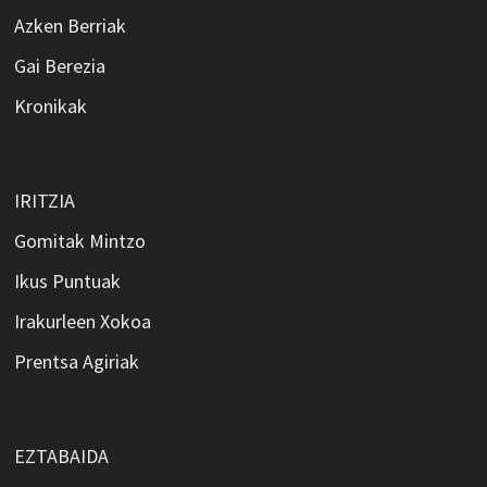
Azken Berriak
Gai Berezia
Kronikak
IRITZIA
Gomitak Mintzo
Ikus Puntuak
Irakurleen Xokoa
Prentsa Agiriak
EZTABAIDA