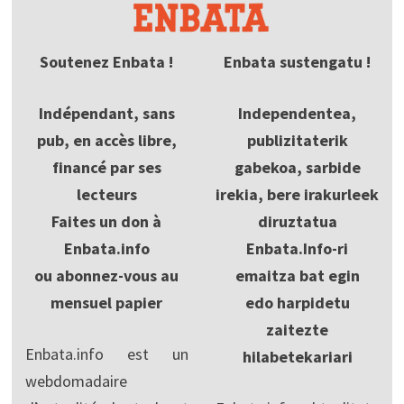
Soutenez Enbata !
Enbata sustengatu !
Indépendant, sans
Independentea,
pub, en accès libre,
publizitaterik
financé par ses
gabekoa, sarbide
lecteurs
irekia, bere irakurleek
Faites un don à
diruztatua
Enbata.info
Enbata.Info-ri
ou abonnez-vous au
emaitza bat egin
mensuel papier
edo harpidetu
zaitezte
Enbata.info est un
hilabetekariari
webdomadaire