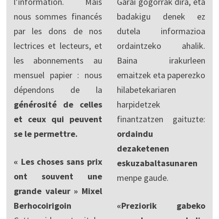
l’information. Mais
Garai gogorrak dira, eta
nous sommes financés
badakigu denek ez
par les dons de nos
dutela informazioa
lectrices et lecteurs, et
ordaintzeko ahalik.
les abonnements au
Baina irakurleen
mensuel papier : nous
emaitzek eta paperezko
dépendons de la
hilabetekariaren
générosité de celles
harpidetzek
et ceux qui peuvent
finantzatzen gaituzte:
se le permettre.
ordaindu
dezaketenen
« Les choses sans prix
eskuzabaltasunaren
ont souvent une
menpe gaude.
grande valeur » Mixel
Berhocoirigoin
«Preziorik gabeko