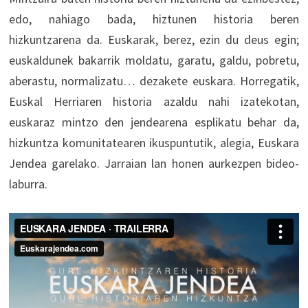
edo, nahiago bada, hiztunen historia beren
hizkuntzarena da. Euskarak, berez, ezin du deus egin;
euskaldunek bakarrik moldatu, garatu, galdu, pobretu,
aberastu, normalizatu… dezakete euskara. Horregatik,
Euskal Herriaren historia azaldu nahi izatekotan,
euskaraz mintzo den jendearena esplikatu behar da,
hizkuntza komunitatearen ikuspuntutik, alegia, Euskara
Jendea garelako. Jarraian lan honen aurkezpen bideo-
laburra.