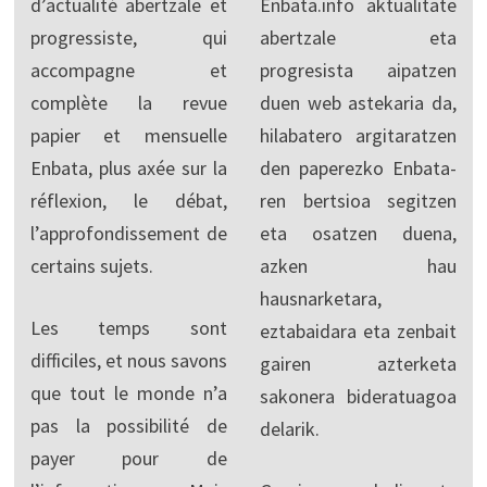
d’actualité abertzale et
Enbata.info aktualitate
progressiste, qui
abertzale eta
accompagne et
progresista aipatzen
complète la revue
duen web astekaria da,
papier et mensuelle
hilabatero argitaratzen
Enbata, plus axée sur la
den paperezko Enbata-
réflexion, le débat,
ren bertsioa segitzen
l’approfondissement de
eta osatzen duena,
certains sujets.
azken hau
hausnarketara,
Les temps sont
eztabaidara eta zenbait
difficiles, et nous savons
gairen azterketa
que tout le monde n’a
sakonera bideratuagoa
pas la possibilité de
delarik.
payer pour de