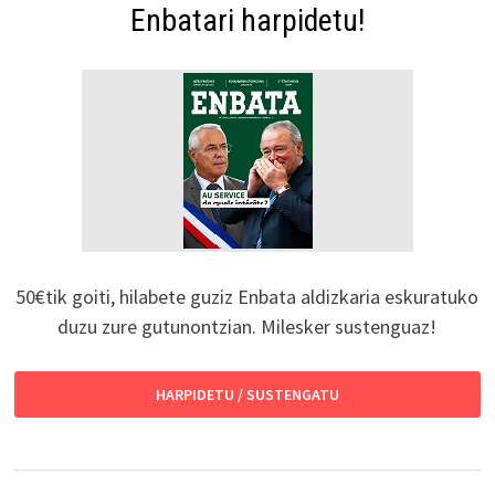
Enbatari harpidetu!
50€tik goiti, hilabete guziz Enbata aldizkaria eskuratuko
duzu zure gutunontzian. Milesker sustenguaz!
HARPIDETU / SUSTENGATU