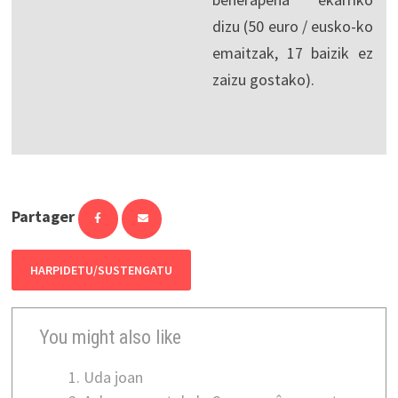
dizu (50 euro / eusko-ko
emaitzak, 17 baizik ez
zaizu gostako).
Partager
HARPIDETU/SUSTENGATU
You might also like
Uda joan