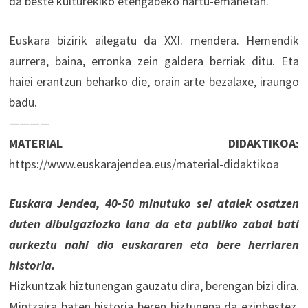
da beste kulturekiko etengabeko hartu-emanetan.
Euskara bizirik ailegatu da XXI. mendera. Hemendik
aurrera, baina, erronka zein galdera berriak ditu. Eta
haiei erantzun beharko die, orain arte bezalaxe, iraungo
badu.
————
MATERIAL DIDAKTIKOA:
https://www.euskarajendea.eus/material-didaktikoa
Euskara Jendea, 40-50 minutuko sei atalek osatzen
duten dibulgaziozko lana da eta publiko zabal bati
aurkeztu nahi dio euskararen eta bere herriaren
historia.
Hizkuntzak hiztunengan gauzatu dira, berengan bizi dira.
Mintzaira baten historia beren hiztunena da ezinbestez,