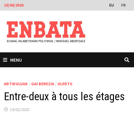
Skip
EU
FR
10/08/2026
to
content
MENU
ARTIKULUAK
/
GAI BEREZIA
/
ULERTU
Entre-deux à tous les étages
10/02/2025