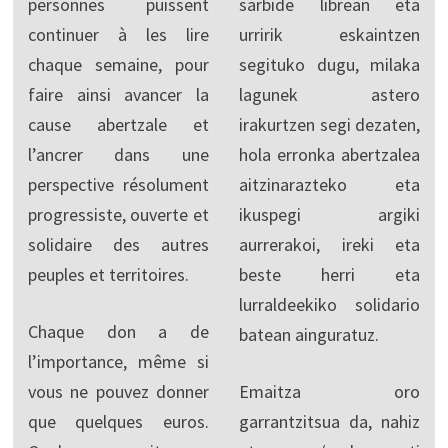
personnes puissent
sarbide librean eta
continuer à les lire
urririk eskaintzen
chaque semaine, pour
segituko dugu, milaka
faire ainsi avancer la
lagunek astero
cause abertzale et
irakurtzen segi dezaten,
l’ancrer dans une
hola erronka abertzalea
perspective résolument
aitzinarazteko eta
progressiste, ouverte et
ikuspegi argiki
solidaire des autres
aurrerakoi, ireki eta
peuples et territoires.
beste herri eta
lurraldeekiko solidario
Chaque don a de
batean ainguratuz.
l’importance, même si
vous ne pouvez donner
Emaitza oro
que quelques euros.
garrantzitsua da, nahiz