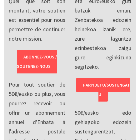
Quel que soit son
eta euro/eusko guti
montant, votre soutien
batzuk eman.
est essentiel pour nous
Zenbatekoa edozein
permettre de continuer
heinekoa izanik ere,
notre mission.
zure laguntza
ezinbestekoa zaigu
gure eginkizuna
ABONNEZ-VOUS /
segitzeko.
SOUTENEZ-NOUS
Pour tout soutien de
HARPIDETU/SUSTENGAT
50€/eusko ou plus, vous
U
pourrez recevoir ou
offrir un abonnement
50€/eusko edo
annuel d'Enbata à
gehiagoko edozein
l'adresse postale
sustengurentzat,