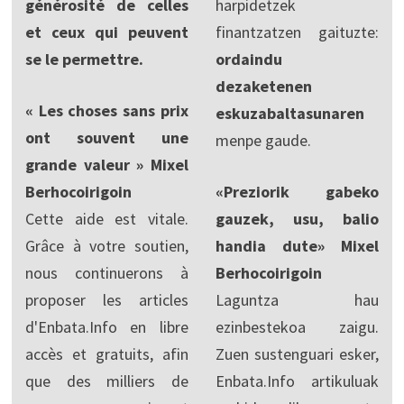
générosité de celles
harpidetzek
et ceux qui peuvent
finantzatzen gaituzte:
se le permettre.
ordaindu
dezaketenen
« Les choses sans prix
eskuzabaltasunaren
ont souvent une
menpe gaude.
grande valeur » Mixel
Berhocoirigoin
«Preziorik gabeko
Cette aide est vitale.
gauzek, usu, balio
Grâce à votre soutien,
handia dute» Mixel
nous continuerons à
Berhocoirigoin
proposer les articles
Laguntza hau
d'Enbata.Info en libre
ezinbestekoa zaigu.
accès et gratuits, afin
Zuen sustenguari esker,
que des milliers de
Enbata.Info artikuluak