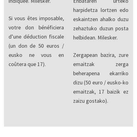
indiquée. Milesker.
Enbataren urteko
harpidetza lortzen edo
Si vous êtes imposable,
eskaintzen ahalko duzu
votre don bénéficiera
zehaztuko duzun posta
d’une déduction fiscale
helbidean. Milesker.
(un don de 50 euros /
eusko ne vous en
Zergapean bazira, zure
coûtera que 17).
emaitzak zerga
beherapena ekarriko
dizu (50 euro / eusko-ko
emaitzak, 17 baizik ez
zaizu gostako).