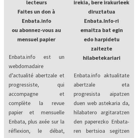
lecteurs
irekia, bere irakurleek
Faites un don à
diruztatua
Enbata.info
Enbata.Info-ri
ou abonnez-vous au
emaitza bat egin
mensuel papier
edo harpidetu
zaitezte
Enbata.info est un
hilabetekariari
webdomadaire
d’actualité abertzale et
Enbata.info aktualitate
progressiste, qui
abertzale eta
accompagne et
progresista aipatzen
complète la revue
duen web astekaria da,
papier et mensuelle
hilabatero argitaratzen
Enbata, plus axée sur la
den paperezko Enbata-
réflexion, le débat,
ren bertsioa segitzen