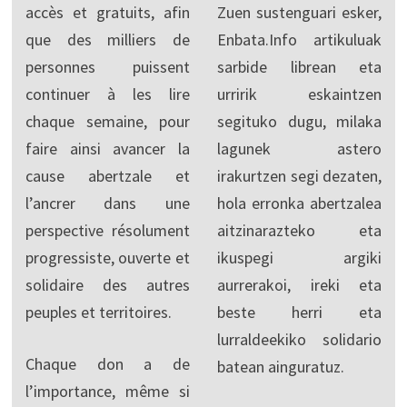
accès et gratuits, afin
Zuen sustenguari esker,
que des milliers de
Enbata.Info artikuluak
personnes puissent
sarbide librean eta
continuer à les lire
urririk eskaintzen
chaque semaine, pour
segituko dugu, milaka
faire ainsi avancer la
lagunek astero
cause abertzale et
irakurtzen segi dezaten,
l’ancrer dans une
hola erronka abertzalea
perspective résolument
aitzinarazteko eta
progressiste, ouverte et
ikuspegi argiki
solidaire des autres
aurrerakoi, ireki eta
peuples et territoires.
beste herri eta
lurraldeekiko solidario
Chaque don a de
batean ainguratuz.
l’importance, même si