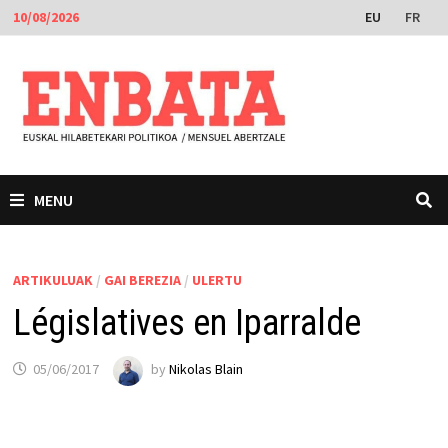
Skip
EU
FR
10/08/2026
to
content
MENU
ARTIKULUAK
/
GAI BEREZIA
/
ULERTU
Législatives en Iparralde
05/06/2017
by
Nikolas Blain