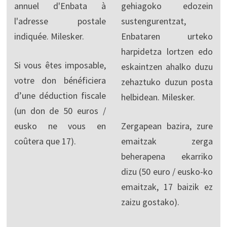
annuel d'Enbata à
gehiagoko edozein
l'adresse postale
sustengurentzat,
indiquée. Milesker.
Enbataren urteko
harpidetza lortzen edo
Si vous êtes imposable,
eskaintzen ahalko duzu
votre don bénéficiera
zehaztuko duzun posta
d’une déduction fiscale
helbidean. Milesker.
(un don de 50 euros /
eusko ne vous en
Zergapean bazira, zure
coûtera que 17).
emaitzak zerga
beherapena ekarriko
dizu (50 euro / eusko-ko
emaitzak, 17 baizik ez
zaizu gostako).