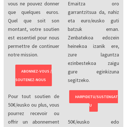
vous ne pouvez donner
Emaitza oro
que quelques euros.
garrantzitsua da, nahiz
Quel que soit son
eta euro/eusko guti
montant, votre soutien
batzuk eman.
est essentiel pour nous
Zenbatekoa edozein
permettre de continuer
heinekoa izanik ere,
notre mission.
zure laguntza
ezinbestekoa zaigu
gure eginkizuna
ABONNEZ-VOUS /
segitzeko.
SOUTENEZ-NOUS
Pour tout soutien de
HARPIDETU/SUSTENGAT
50€/eusko ou plus, vous
U
pourrez recevoir ou
offrir un abonnement
50€/eusko edo