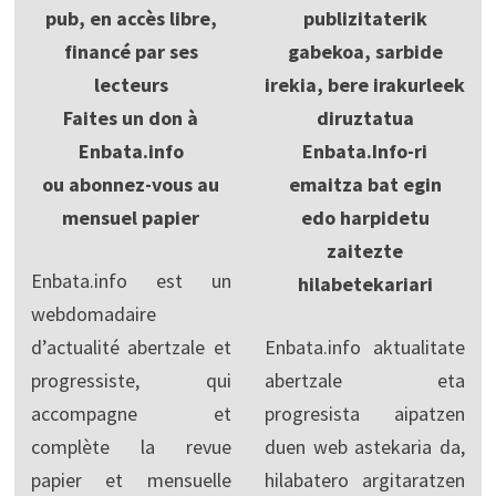
pub, en accès libre,
publizitaterik
financé par ses
gabekoa, sarbide
lecteurs
irekia, bere irakurleek
Faites un don à
diruztatua
Enbata.info
Enbata.Info-ri
ou abonnez-vous au
emaitza bat egin
mensuel papier
edo harpidetu
zaitezte
Enbata.info est un
hilabetekariari
webdomadaire
d’actualité abertzale et
Enbata.info aktualitate
progressiste, qui
abertzale eta
accompagne et
progresista aipatzen
complète la revue
duen web astekaria da,
papier et mensuelle
hilabatero argitaratzen