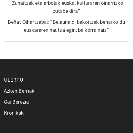
“Zuhaitzak eta arbolak euskal kulturaren oinarrizko
zutabe dira”
Beñat Oihartzabal: “Belaunaldi bakoitzak beharko du
euskararen hautua egin; baikorra naiz”
ULERTU
Azken Berriak
Gai Berezia
Kronikak