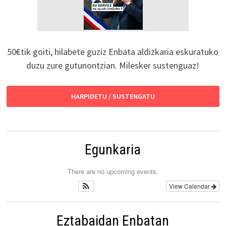
50€tik goiti, hilabete guziz Enbata aldizkaria eskuratuko
duzu zure gutunontzian. Milesker sustenguaz!
HARPIDETU / SUSTENGATU
Egunkaria
There are no upcoming events.
View Calendar
Eztabaidan Enbatan