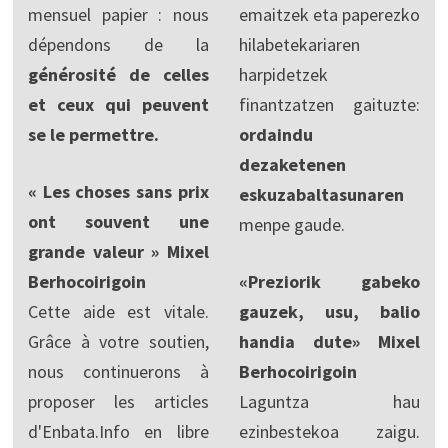
mensuel papier : nous
emaitzek eta paperezko
dépendons de la
hilabetekariaren
générosité de celles
harpidetzek
et ceux qui peuvent
finantzatzen gaituzte:
se le permettre.
ordaindu
dezaketenen
« Les choses sans prix
eskuzabaltasunaren
ont souvent une
menpe gaude.
grande valeur » Mixel
Berhocoirigoin
«Preziorik gabeko
Cette aide est vitale.
gauzek, usu, balio
Grâce à votre soutien,
handia dute» Mixel
nous continuerons à
Berhocoirigoin
proposer les articles
Laguntza hau
d'Enbata.Info en libre
ezinbestekoa zaigu.