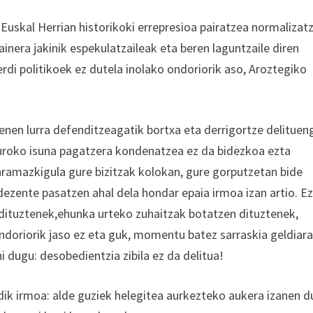
 Euskal Herrian historikoki errepresioa pairatzea normalizat
inera jakinik espekulatzaileak eta beren laguntzaile diren
i politikoek ez dutela inolako ondoriorik aso, Aroztegiko
denen lurra defenditzeagatik bortxa eta derrigortze delituen
uroko isuna pagatzera kondenatzea ez da bidezkoa ezta
daramazkigula gure bizitzak kolokan, gure gorputzetan bide
 dezente pasatzen ahal dela hondar epaia irmoa izan artio. E
dituztenek,ehunka urteko zuhaitzak botatzen dituztenek,
ndoriorik jaso ez eta guk, momentu batez sarraskia geldiara
hi dugu: desobedientzia zibila ez da delitua!
ndik irmoa: alde guziek helegitea aurkezteko aukera izanen d