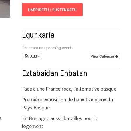
HARPIDETU / SUSTENGATU
Egunkaria
There are no upcoming events.
Add
View Calendar
Eztabaidan Enbatan
Face à une France réac, l’alternative basque
Première exposition de baux fraduleux du
Pays Basque
a
En Bretagne aussi, batailles pour le
logement