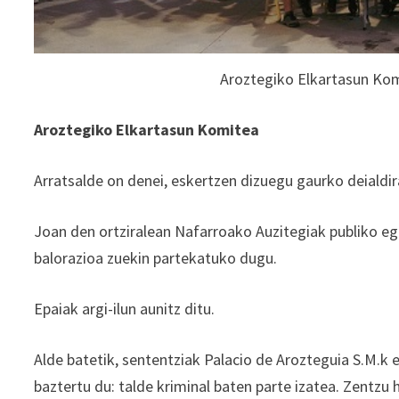
Aroztegiko Elkartasun Kom
Aroztegiko Elkartasun Komitea
Arratsalde on denei, eskertzen dizuegu gaurko deialdira
Joan den ortziralean Nafarroako Auzitegiak publiko eg
balorazioa zuekin partekatuko dugu.
Epaiak argi-ilun aunitz ditu.
Alde batetik, sententziak Palacio de Arozteguia S.M.k e
baztertu du: talde kriminal baten parte izatea. Zentzu 