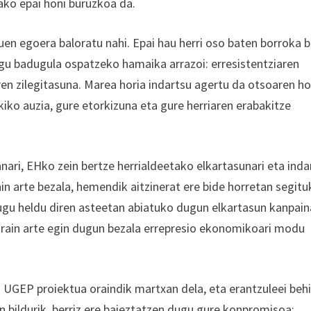
ako epai honi buruzkoa da.
uen egoera baloratu nahi. Epai hau herri oso baten borroka 
ugu badugula ospatzeko hamaika arrazoi: erresistentziaren
aren zilegitasuna. Marea horia indartsu agertu da otsoaren ho
kiko auzia, gure etorkizuna eta gure herriaren erabakitze
ari, EHko zein bertze herrialdeetako elkartasunari eta indar
rain arte bezala, hemendik aitzinerat ere bide horretan segit
itugu heldu diren asteetan abiatuko dugun elkartasun kanpai
Orain arte egin dugun bezala errepresio ekonomikoari modu
o UGEP proiektua oraindik martxan dela, eta erantzuleei beh
 bildurik, berriz ere baieztatzen dugu gure konpromisoa: