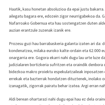
Haatik, kasu honetan absoluzioa da epai justu bakarra.
ailegatu bagara ere, edozein zigor neurrigabekoa da. Ga
Nafarroako Gobernua eta hau sostengatzen duten alderd
auzian erantzule zuzenak izanik ere.
Prozesu guzi hau barrabaskeria galanta izaten ari da: 
kondenatzea, milaka euroko kalte-ordain eta 62.000 e
onargarria ere. Gogora ekarri nahi dugu lau urte luze 
judizialaren bortizkeria sufritzen eta oraindik denbora
bidezkoa makro proiektu espekulatzaileak inposatzen 
errekak eta bazterrak hondatzen dituztenek, inolako o
izanagatik, zigorrak pairatu behar izatea. Argi erran na
Aldi berean ohartarazi nahi dugu epai hau ez dela orai