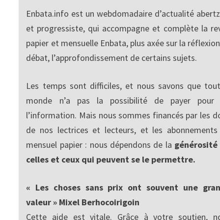
Enbata.info est un webdomadaire d’actualité abertz
et progressiste, qui accompagne et complète la re
papier et mensuelle Enbata, plus axée sur la réflexion
débat, l’approfondissement de certains sujets.
Les temps sont difficiles, et nous savons que tout
monde n’a pas la possibilité de payer pour
l’information. Mais nous sommes financés par les d
de nos lectrices et lecteurs, et les abonnements
mensuel papier : nous dépendons de la
générosité
celles et ceux qui peuvent se le permettre.
« Les choses sans prix ont souvent une gra
valeur » Mixel Berhocoirigoin
Cette aide est vitale. Grâce à votre soutien, n