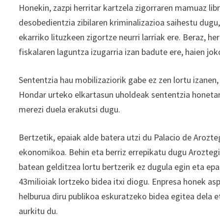
Honekin, zazpi herritar kartzela zigorraren mamuaz li
desobedientzia zibilaren kriminalizazioa saihestu dugu
ekarriko lituzkeen zigortze neurri larriak ere. Beraz, 
fiskalaren laguntza izugarria izan badute ere, haien jok
Sententzia hau mobilizaziorik gabe ez zen lortu izanen
Hondar urteko elkartasun uholdeak sententzia honetan 
merezi duela erakutsi dugu.
Bertzetik, epaiak alde batera utzi du Palacio de Arozte
ekonomikoa. Behin eta berriz errepikatu dugu Arozteg
batean gelditzea lortu bertzerik ez dugula egin eta epa
43milioiak lortzeko bidea itxi diogu. Enpresa honek aspa
helburua diru publikoa eskuratzeko bidea egitea dela et
aurkitu du.