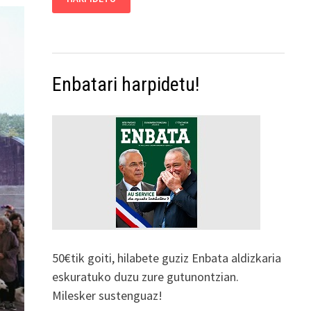
Enbatari harpidetu!
50€tik goiti, hilabete guziz Enbata aldizkaria
eskuratuko duzu zure gutunontzian.
Milesker sustenguaz!