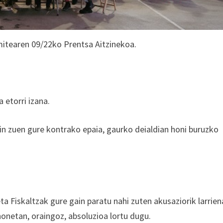
itearen 09/22ko Prentsa Aitzinekoa.
 etorri izana.
in zuen gure kontrako epaia, gaurko deialdian honi buruzko
ta Fiskaltzak gure gain paratu nahi zuten akusaziorik larrien
honetan, oraingoz, absoluzioa lortu dugu.