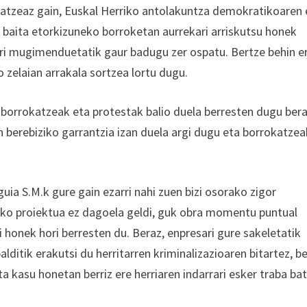
bratzeaz gain, Euskal Herriko antolakuntza demokratikoaren 
, baita etorkizuneko borroketan aurrekari arriskutsu honek
herri mugimenduetatik gaur badugu zer ospatu. Bertze behin e
o zelaian arrakala sortzea lortu dugu.
, borrokatzeak eta protestak balio duela berresten dugu bera
berebiziko garrantzia izan duela argi dugu eta borrokatzea
guia S.M.k gure gain ezarri nahi zuen bizi osorako zigor
iko proiektua ez dagoela geldi, guk obra momentu puntual
i honek hori berresten du. Beraz, enpresari gure sakeletatik
lditik erakutsi du herritarren kriminalizazioaren bitartez, b
a kasu honetan berriz ere herriaren indarrari esker traba ba