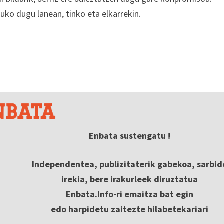
uko dugu lanean, tinko eta elkarrekin.
Enbata sustengatu !
Independentea, publizitaterik gabekoa, sarbid
irekia, bere irakurleek diruztatua
Enbata.Info-ri emaitza bat egin
edo harpidetu zaitezte hilabetekariari