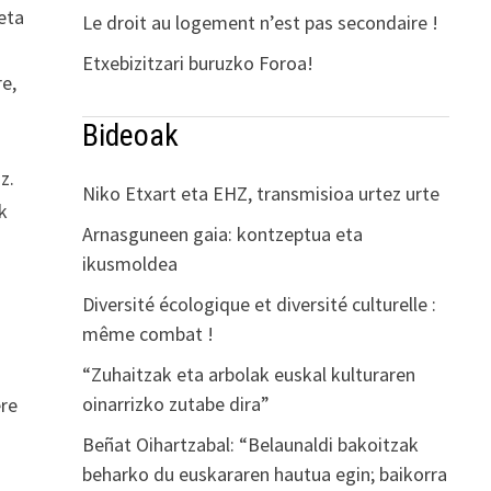
eta
Le droit au logement n’est pas secondaire !
Etxebizitzari buruzko Foroa!
re,
Bideoak
z.
Niko Etxart eta EHZ, transmisioa urtez urte
k
Arnasguneen gaia: kontzeptua eta
ikusmoldea
Diversité écologique et diversité culturelle :
même combat !
“Zuhaitzak eta arbolak euskal kulturaren
oinarrizko zutabe dira”
ere
t
Beñat Oihartzabal: “Belaunaldi bakoitzak
beharko du euskararen hautua egin; baikorra