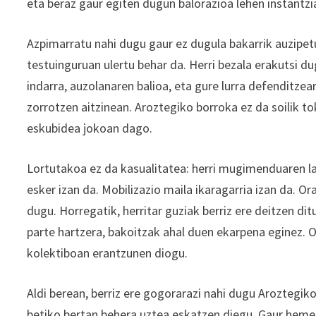
eta beraz gaur egiten dugun balorazioa lehen instantzi
Azpimarratu nahi dugu gaur ez dugula bakarrik auzipet
testuinguruan ulertu behar da. Herri bezala erakutsi d
indarra, auzolanaren balioa, eta gure lurra defenditze
zorrotzen aitzinean. Aroztegiko borroka ez da soilik to
eskubidea jokoan dago.
Lortutakoa ez da kasualitatea: herri mugimenduaren lan
esker izan da. Mobilizazio maila ikaragarria izan da. O
dugu. Horregatik, herritar guziak berriz ere deitzen d
parte hartzera, bakoitzak ahal duen ekarpena eginez. 
kolektiboan erantzunen diogu.
Aldi berean, berriz ere gogorarazi nahi dugu Aroztegik
betiko bertan behera uztea eskatzen diegu. Gaur hemen