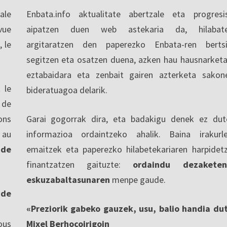
ale
Enbata.info aktualitate abertzale eta progresi
vue
aipatzen duen web astekaria da, hilabate
, le
argitaratzen den paperezko Enbata-ren berts
segitzen eta osatzen duena, azken hau hausnarketa
eztabaidara eta zenbait gairen azterketa sakon
 le
bideratuagoa delarik.
 de
ons
Garai gogorrak dira, eta badakigu denek ez dut
 au
informazioa ordaintzeko ahalik. Baina irakurl
 de
emaitzek eta paperezko hilabetekariaren harpidet
finantzatzen gaituzte:
ordaindu dezaketen
eskuzabaltasunaren
menpe gaude.
nde
«Preziorik gabeko gauzek, usu, balio handia du
ous
Mixel Berhocoirigoin