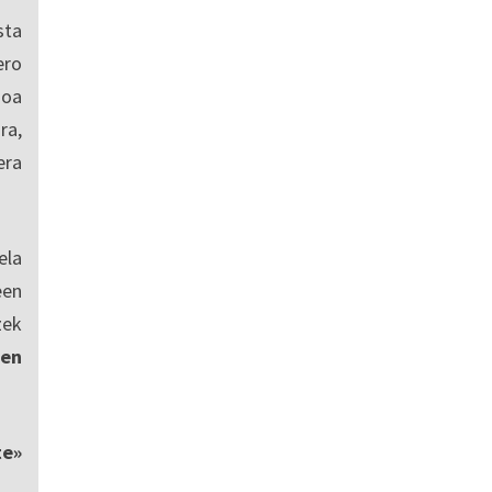
sta
ro
ioa
ra,
era
ela
een
zek
en
te»