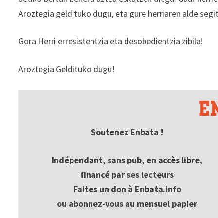
Aroztegia geldituko dugu, eta gure herriaren alde segit
Gora Herri erresistentzia eta desobedientzia zibila!
Aroztegia Geldituko dugu!
Soutenez Enbata !
Indépendant, sans pub, en accès libre,
financé par ses lecteurs
Faites un don à Enbata.info
ou abonnez-vous au mensuel papier