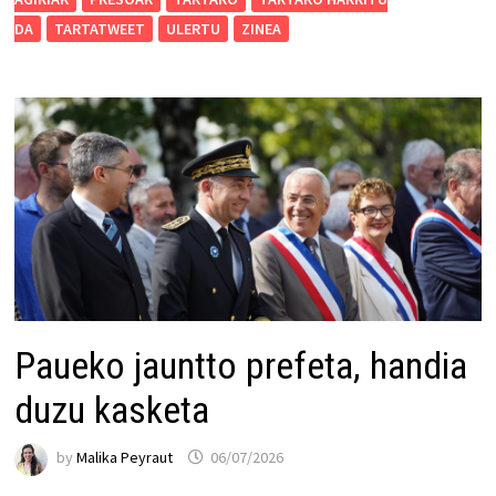
DA
TARTATWEET
ULERTU
ZINEA
Paueko jauntto prefeta, handia
duzu kasketa
by
Malika Peyraut
06/07/2026