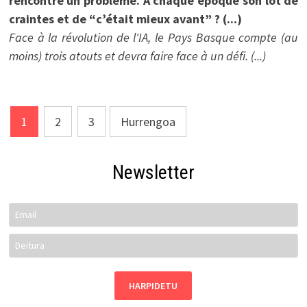
rencontre un problème. À chaque époque son lot de
craintes et de “c’était mieux avant” ? (...)
Face à la révolution de l'IA, le Pays Basque compte (au
moins) trois atouts et devra faire face à un défi. (...)
Posts
1
2
3
Hurrengoa
pagination
Newsletter