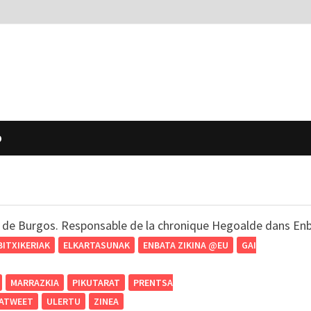
O
 de Burgos. Responsable de la chronique Hegoalde dans Enb
BITXIKERIAK
ELKARTASUNAK
ENBATA ZIKINA @EU
GAI
MARRAZKIA
PIKUTARAT
PRENTSA
ATWEET
ULERTU
ZINEA