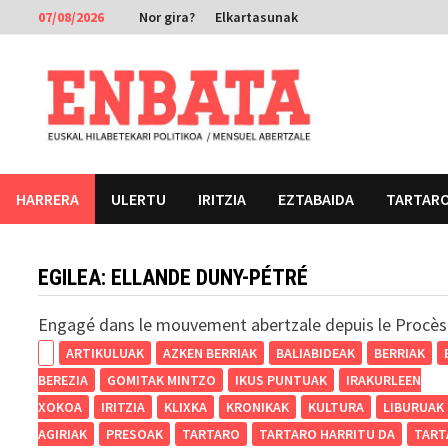
Skip
07/08/2026
Nor gira?
Elkartasunak
to
content
HARRERA
ULERTU
IRITZIA
EZTABAIDA
TARTAR
EGILEA:
ELLANDE DUNY-PÉTRÉ
Engagé dans le mouvement abertzale depuis le Procès
ARTIKULUAK
AZKEN BERRIAK
BALIABIDEAK
BERRIAK
BEREZIA
GOMITAK MINTZO
IKUS PUNTUAK
IRAKURLEEN
XOKOA
IRITZIA
KLIXKA
KRONIKAK
KULTURA
LIBURUAK
AGIRIAK
PRESOAK
TARTARO
TARTARO HARRITU DA
TART