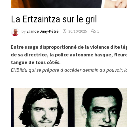
La Ertzaintza sur le gril
by
Ellande Duny-Pétré
20/10/2025
1
Entre usage disproportionné de la violence dite 
de sa directrice, la police autonome basque, fleu
tangue de tous côtés.
EHBildu qui se prépare à accéder demain au pouvoir, lanc