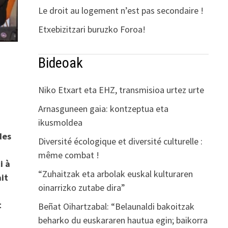
Le droit au logement n’est pas secondaire !
Etxebizitzari buruzko Foroa!
Bideoak
Niko Etxart eta EHZ, transmisioa urtez urte
Arnasguneen gaia: kontzeptua eta
ikusmoldea
des
Diversité écologique et diversité culturelle :
même combat !
i à
“Zuhaitzak eta arbolak euskal kulturaren
ait
oinarrizko zutabe dira”
t
Beñat Oihartzabal: “Belaunaldi bakoitzak
beharko du euskararen hautua egin; baikorra