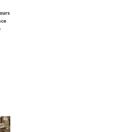
jours
ace
e