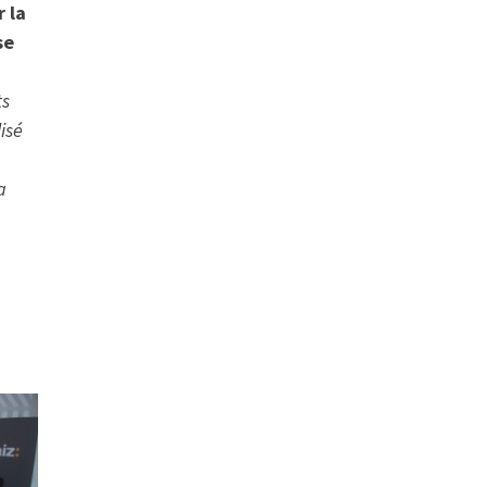
 la
se
ts
isé
a