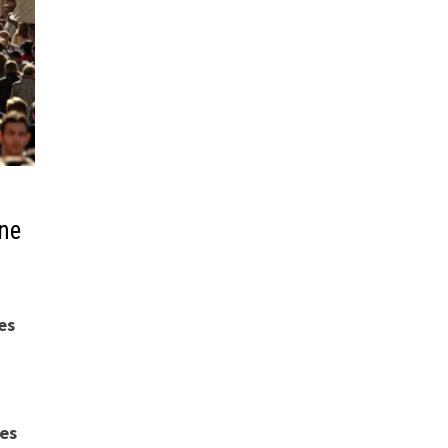
one
es
les