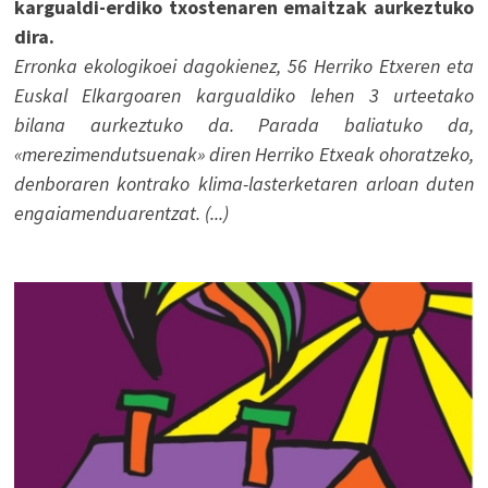
kargualdi-erdiko txostenaren emaitzak aurkeztuko
dira.
Erronka ekologikoei dagokienez, 56 Herriko Etxeren eta
Euskal Elkargoaren kargualdiko lehen 3 urteetako
bilana aurkeztuko da. Parada baliatuko da,
«merezimendutsuenak» diren Herriko Etxeak ohoratzeko,
denboraren kontrako klima-lasterketaren arloan duten
engaiamenduarentzat. (...)