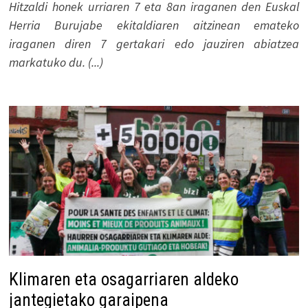
Hitzaldi honek urriaren 7 eta 8an iraganen den Euskal
Herria Burujabe ekitaldiaren aitzinean emateko
iraganen diren 7 gertakari edo jauziren abiatzea
markatuko du. (...)
Klimaren eta osagarriaren aldeko
jantegietako garaipena