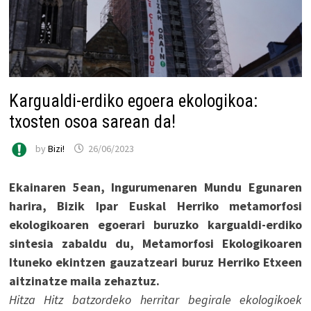
Kargualdi-erdiko egoera ekologikoa:
txosten osoa sarean da!
by
Bizi!
26/06/2023
Ekainaren 5ean, Ingurumenaren Mundu Egunaren
harira, Bizik Ipar Euskal Herriko metamorfosi
ekologikoaren egoerari buruzko kargualdi-erdiko
sintesia zabaldu du, Metamorfosi Ekologikoaren
Ituneko ekintzen gauzatzeari buruz Herriko Etxeen
aitzinatze maila zehaztuz.
Hitza Hitz batzordeko herritar begirale ekologikoek