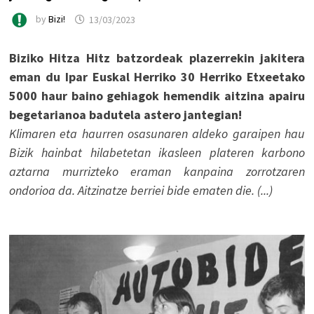
by
Bizi!
13/03/2023
Biziko Hitza Hitz batzordeak plazerrekin jakitera
eman du Ipar Euskal Herriko 30 Herriko Etxeetako
5000 haur baino gehiagok hemendik aitzina apairu
begetarianoa badutela astero jantegian!
Klimaren eta haurren osasunaren aldeko garaipen hau
Bizik hainbat hilabetetan ikasleen plateren karbono
aztarna murrizteko eraman kanpaina zorrotzaren
ondorioa da. Aitzinatze berriei bide ematen die. (...)