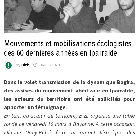
Mouvements et mobilisations écologistes
des 60 dernières années en Iparralde
by
Bizi!
06/03/2023
Dans le volet transmission de la dynamique Bagira,
des assises du mouvement abertzale en Iparralde,
les acteurs du territoire ont été sollicités pour
apporter un témoignage.
En tant qu’acteur du territoire, Bizi! organise une table
ronde ce vendredi 10 mars à Bayonne. A cette occasion,
Ellande Duny-Pétré fera un rappel historique des