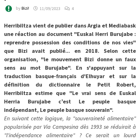
by
Bizi!
11/09/2023
4
Herribiltza vient de publier dans Argia et Mediabask
une réaction au document "Euskal Herri Burujabe :
reprendre possession des conditions de nos vies"
que Bizi avait publié... en 2018. Selon cette
organisation, "le mouvement Bizi donne un faux
sens au mot Burujabe". En s'appuyant sur la
traduction basque-français d'Elhuyar et sur la
définition du dictionnaire le Petit Robert,
Herribiltza estime que "Le vrai sens de Euskal
Herria Burujabe c’est Le peuple basque
indépendant, Le peuple basque souverain".
En suivant cette logique, la "souveraineté alimentaire"
popularisée par Via Campesina dès 1993 se réduirait à
"l'indépendance alimentaire" ? Ce serait un lourd