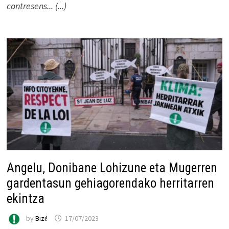
contresens... (...)
Angelu, Donibane Lohizune eta Mugerren
gardentasun gehiagorendako herritarren
ekintza
by
Bizi!
17/07/2023