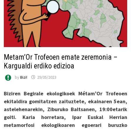
Metam’Or Trofeoen emate zeremonia –
Kargualdi erdiko edizioa
by
Bizi!
29/05/2023
Biziren Begirale ekologikoek Métam’Or Trofeoen
ekitaldira gomitatzen zaituztete, ekainaren 5ean,
astelehenarekin, Ziburuko Baltsanen, 19:00etarik
goiti. Karia horretara, Ipar Euskal Herrian
metamorfosi ekologikoaren egoerari buruzko