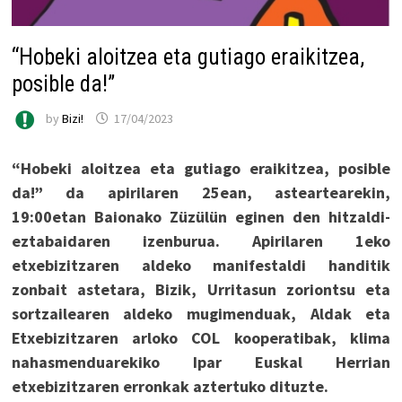
“Hobeki aloitzea eta gutiago eraikitzea,
posible da!”
by
Bizi!
17/04/2023
“Hobeki aloitzea eta gutiago eraikitzea, posible
da!” da apirilaren 25ean, asteartearekin,
19:00etan Baionako Züzülün eginen den hitzaldi-
eztabaidaren izenburua. Apirilaren 1eko
etxebizitzaren aldeko manifestaldi handitik
zonbait astetara, Bizik, Urritasun zoriontsu eta
sortzailearen aldeko mugimenduak, Aldak eta
Etxebizitzaren arloko COL kooperatibak, klima
nahasmenduarekiko Ipar Euskal Herrian
etxebizitzaren erronkak aztertuko dituzte.