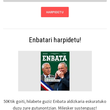
Enbatari harpidetu!
50€tik goiti, hilabete guziz Enbata aldizkaria eskuratuko
duzu zure gutunontzian. Milesker sustenguaz!