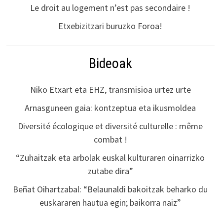
Le droit au logement n’est pas secondaire !
Etxebizitzari buruzko Foroa!
Bideoak
Niko Etxart eta EHZ, transmisioa urtez urte
Arnasguneen gaia: kontzeptua eta ikusmoldea
Diversité écologique et diversité culturelle : même
combat !
“Zuhaitzak eta arbolak euskal kulturaren oinarrizko
zutabe dira”
Beñat Oihartzabal: “Belaunaldi bakoitzak beharko du
euskararen hautua egin; baikorra naiz”