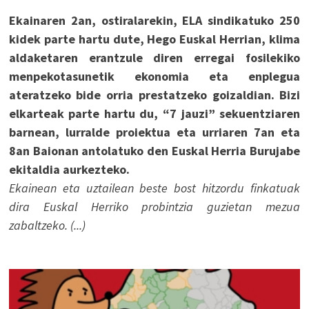
Ekainaren 2an, ostiralarekin, ELA sindikatuko 250
kidek parte hartu dute, Hego Euskal Herrian, klima
aldaketaren erantzule diren erregai fosilekiko
menpekotasunetik ekonomia eta enplegua
ateratzeko bide orria prestatzeko goizaldian. Bizi
elkarteak parte hartu du, “7 jauzi” sekuentziaren
barnean, lurralde proiektua eta urriaren 7an eta
8an Baionan antolatuko den Euskal Herria Burujabe
ekitaldia aurkezteko.
Ekainean eta uztailean beste bost hitzordu finkatuak
dira Euskal Herriko probintzia guzietan mezua
zabaltzeko. (...)