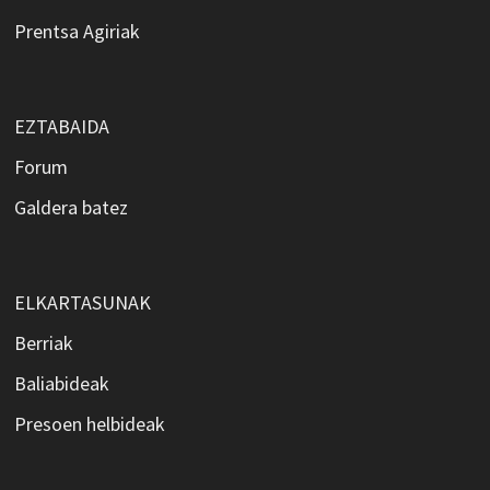
Prentsa Agiriak
EZTABAIDA
Forum
Galdera batez
ELKARTASUNAK
Berriak
Baliabideak
Presoen helbideak