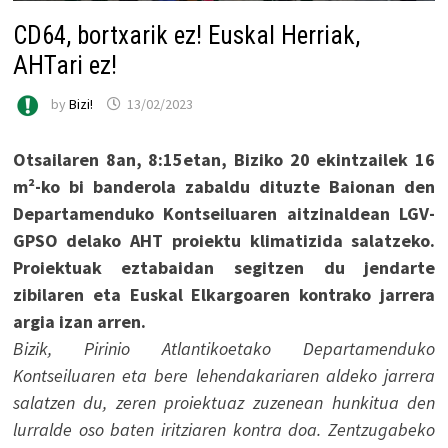
CD64, bortxarik ez! Euskal Herriak,
AHTari ez!
by
Bizi!
13/02/2023
Otsailaren 8an, 8:15etan, Biziko 20 ekintzailek 16
m²-ko bi banderola zabaldu dituzte Baionan den
Departamenduko Kontseiluaren aitzinaldean LGV-
GPSO delako AHT proiektu klimatizida salatzeko.
Proiektuak eztabaidan segitzen du jendarte
zibilaren eta Euskal Elkargoaren kontrako jarrera
argia izan arren.
Bizik, Pirinio Atlantikoetako Departamenduko
Kontseiluaren eta bere lehendakariaren aldeko jarrera
salatzen du, zeren proiektuaz zuzenean hunkitua den
lurralde oso baten iritziaren kontra doa. Zentzugabeko