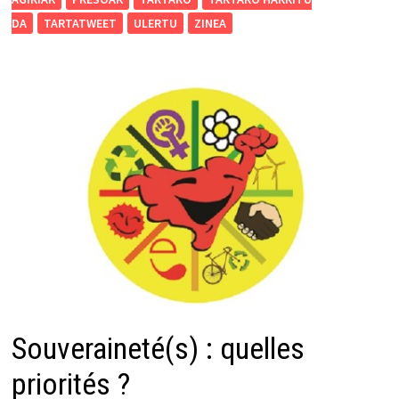
DA
TARTATWEET
ULERTU
ZINEA
Souveraineté(s) : quelles
priorités ?