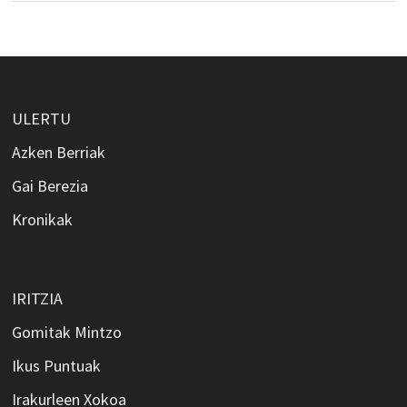
ULERTU
Azken Berriak
Gai Berezia
Kronikak
IRITZIA
Gomitak Mintzo
Ikus Puntuak
Irakurleen Xokoa