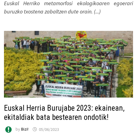
Euskal Herriko metamorfosi ekologikoaren egoerari
buruzko txostena zabaltzen dute orain. (...)
Euskal Herria Burujabe 2023: ekainean,
ekitaldiak bata bestearen ondotik!
by
Bizi!
05/06/2023