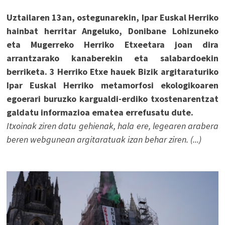
Uztailaren 13an, ostegunarekin, Ipar Euskal Herriko
hainbat herritar Angeluko, Donibane Lohizuneko
eta Mugerreko Herriko Etxeetara joan dira
arrantzarako kanaberekin eta salabardoekin
berriketa. 3 Herriko Etxe hauek Bizik argitaraturiko
Ipar Euskal Herriko metamorfosi ekologikoaren
egoerari buruzko kargualdi-erdiko txostenarentzat
galdatu informazioa ematea errefusatu dute.
Itxoinak ziren datu gehienak, hala ere, legearen arabera
beren webgunean argitaratuak izan behar ziren. (...)