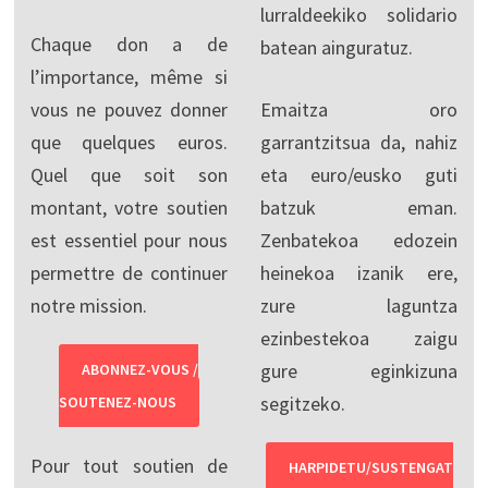
lurraldeekiko solidario
Chaque don a de
batean ainguratuz.
l’importance, même si
vous ne pouvez donner
Emaitza oro
que quelques euros.
garrantzitsua da, nahiz
Quel que soit son
eta euro/eusko guti
montant, votre soutien
batzuk eman.
est essentiel pour nous
Zenbatekoa edozein
permettre de continuer
heinekoa izanik ere,
notre mission.
zure laguntza
ezinbestekoa zaigu
gure eginkizuna
ABONNEZ-VOUS /
segitzeko.
SOUTENEZ-NOUS
Pour tout soutien de
HARPIDETU/SUSTENGAT