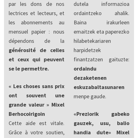
par les dons de nos
dutela informazioa
lectrices et lecteurs, et
ordaintzeko ahalik.
les abonnements au
Baina irakurleen
mensuel papier : nous
emaitzek eta paperezko
dépendons de la
hilabetekariaren
générosité de celles
harpidetzek
et ceux qui peuvent
finantzatzen gaituzte:
se le permettre.
ordaindu
dezaketenen
« Les choses sans prix
eskuzabaltasunaren
ont souvent une
menpe gaude.
grande valeur » Mixel
Berhocoirigoin
«Preziorik gabeko
Cette aide est vitale.
gauzek, usu, balio
Grâce à votre soutien,
handia dute» Mixel