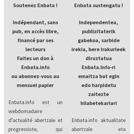
Soutenez Enbata !
Enbata sustengatu !
Indépendant, sans
Independentea,
pub, en accès libre,
publizitaterik
financé par ses
gabekoa, sarbide
lecteurs
irekia, bere irakurleek
Faites un don à
diruztatua
Enbata.info
Enbata.Info-ri
ou abonnez-vous au
emaitza bat egin
mensuel papier
edo harpidetu
zaitezte
Enbata.info est un
hilabetekariari
webdomadaire
d’actualité abertzale et
Enbata.info aktualitate
progressiste, qui
abertzale eta