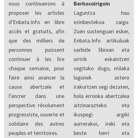
nous continuerons à
Berhocoirigoin
proposer les articles
Laguntza hau
d'Enbata.Info en libre
ezinbestekoa zaigu.
accès et gratuits, afin
Zuen sustenguari esker,
que des milliers de
Enbata.Info artikuluak
personnes puissent
sarbide librean eta
continuer à les lire
urririk eskaintzen
chaque semaine, pour
segituko dugu, milaka
faire ainsi avancer la
lagunek astero
cause abertzale et
irakurtzen segi dezaten,
l’ancrer dans une
hola erronka abertzalea
perspective résolument
aitzinarazteko eta
progressiste, ouverte et
ikuspegi argiki
solidaire des autres
aurrerakoi, ireki eta
peuples et territoires.
beste herri eta