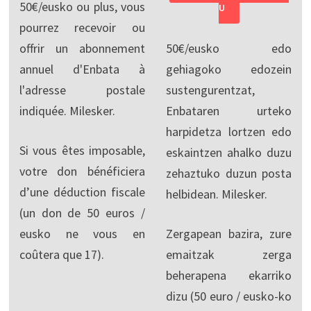
50€/eusko ou plus, vous
U
pourrez recevoir ou
offrir un abonnement
50€/eusko edo
annuel d'Enbata à
gehiagoko edozein
l'adresse postale
sustengurentzat,
indiquée. Milesker.
Enbataren urteko
harpidetza lortzen edo
Si vous êtes imposable,
eskaintzen ahalko duzu
votre don bénéficiera
zehaztuko duzun posta
d’une déduction fiscale
helbidean. Milesker.
(un don de 50 euros /
eusko ne vous en
Zergapean bazira, zure
coûtera que 17).
emaitzak zerga
beherapena ekarriko
dizu (50 euro / eusko-ko