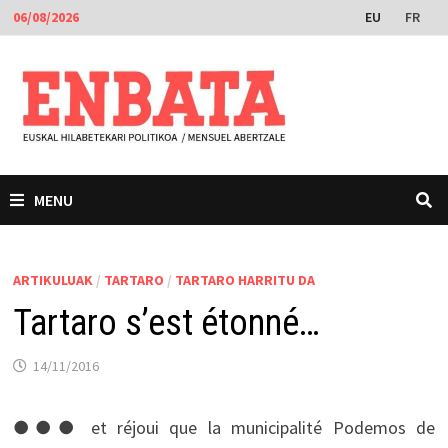
Skip
EU
FR
06/08/2026
to
content
MENU
ARTIKULUAK
/
TARTARO
/
TARTARO HARRITU DA
Tartaro s’est étonné…
14/11/2016
●●● et réjoui que la municipalité Podemos de