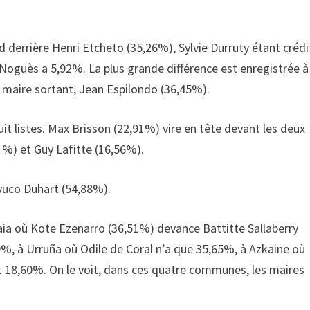
 derrière Henri Etcheto (35,26%), Sylvie Durruty étant créd
oguès a 5,92%. La plus grande différence est enregistrée à
 maire sortant, Jean Espilondo (36,45%).
it listes. Max Brisson (22,91%) vire en tête devant les deux
 %) et Guy Lafitte (16,56%).
yuco Duhart (54,88%).
ia où Kote Ezenarro (36,51%) devance Battitte Sallaberry
9%, à Urruña où Odile de Coral n’a que 35,65%, à Azkaine où
 18,60%. On le voit, dans ces quatre communes, les maires