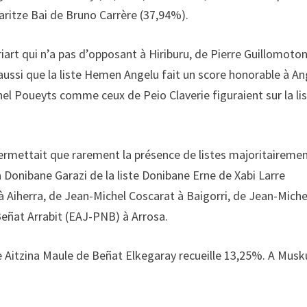
taritze Bai de Bruno Carrère (37,94%).
riart qui n’a pas d’opposant à Hiriburu, de Pierre Guillomoton
 aussi que la liste Hemen Angelu fait un score honorable à An
ichel Poueyts comme ceux de Peio Claverie figuraient sur la li
ermettait que rarement la présence de listes majoritaireme
à Donibane Garazi de la liste Donibane Erne de Xabi Larre
à Aiherra, de Jean-Michel Coscarat à Baigorri, de Jean-Miche
Beñat Arrabit (EAJ-PNB) à Arrosa.
e Aitzina Maule de Beñat Elkegaray recueille 13,25%. A Musku