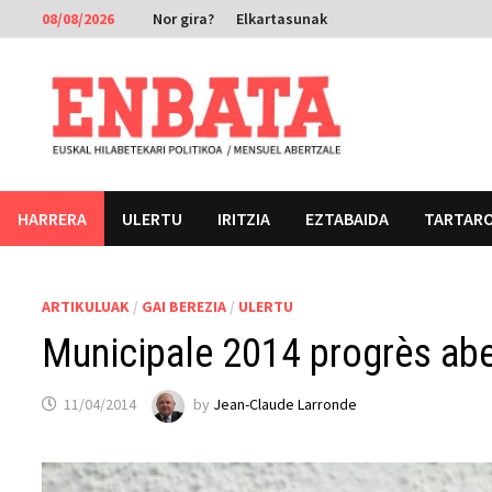
Skip
08/08/2026
Nor gira?
Elkartasunak
to
content
HARRERA
ULERTU
IRITZIA
EZTABAIDA
TARTAR
ARTIKULUAK
/
GAI BEREZIA
/
ULERTU
Municipale 2014 progrès abe
11/04/2014
by
Jean-Claude Larronde