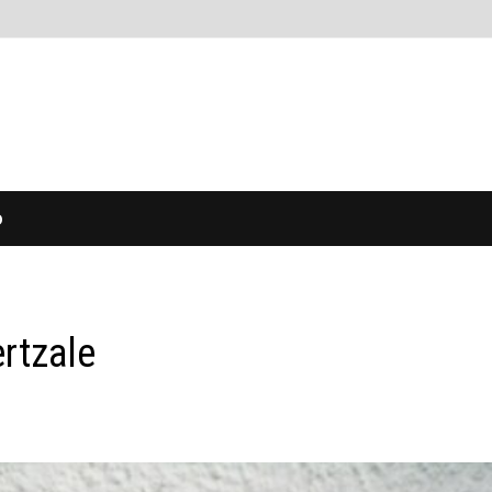
O
rtzale