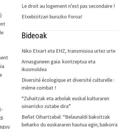
Le droit au logement n’est pas secondaire !
)
Etxebizitzari buruzko Foroa!
ent
de
Bideoak
Niko Etxart eta EHZ, transmisioa urtez urte
ment
Arnasguneen gaia: kontzeptua eta
aia
ikusmoldea
e
Diversité écologique et diversité culturelle :
à
même combat !
“Zuhaitzak eta arbolak euskal kulturaren
oinarrizko zutabe dira”
t-
Beñat Oihartzabal: “Belaunaldi bakoitzak
di
beharko du euskararen hautua egin; baikorra
teguy