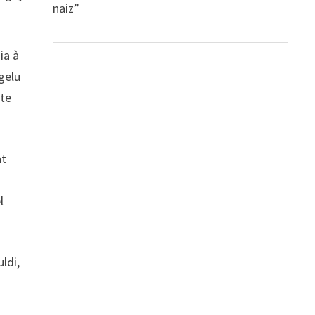
naiz”
ia à
gelu
ste
nt
l
ldi,