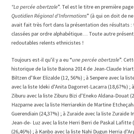
“La percée abertzale
”. Tel est le titre en première pag
Quotidien Régional d’Informations
” (à qui on doit de n
avait fait très fort dans la présentation des résultat
classées par ordre alphabétique… Toute autre présent
redoutables relents ethnicistes !
Toujours est-il qu’il y a eu “
une percée abertzale
”. Cet
historique de la liste Baiona 2014 de Jean-Claude Iriart
Biltzen d’Iker Elizalde (12, 56%) ; à Senpere avec la l
avec la liste Ideki d’Anita Dagorret-Lacarra (18,67%) ; à
Ziburu avec la liste Ziburu Bizi d’Eneko Aldana-Douat (
Hazparne avec la liste Herriarekin de Martine Etcheçaha
Guerendiain (24,37%) ; à Zuraide avec la liste Zuraide I
Jean-de- Luz avec la liste Herri Berri de Paskal Lafitte
(26,46%) ; à Kanbo avec la liste Nahi Dugun Herria d’Arg