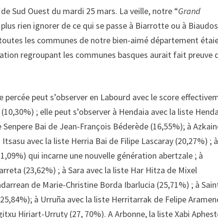
e de Sud Ouest du mardi 25 mars. La veille, notre “
Grand
e plus rien ignorer de ce qui se passe à Biarrotte ou à Biaudos
s : toutes les communes de notre bien-aimé département étai
ation regroupant les communes basques aurait fait preuve 
te percée peut s’observer en Labourd avec le score effective
 (10,30%) ; elle peut s’observer à Hendaia avec la liste Hend
iste Senpere Bai de Jean-François Béderède (16,55%); à Azkain
 Itsasu avec la liste Herria Bai de Filipe Lascaray (20,27%) ; 
21,09%) qui incarne une nouvelle génération abertzale ; à
rreta (23,62%) ; à Sara avec la liste Har Hitza de Mixel
ndarrean de Marie-Christine Borda Ibarlucia (25,71%) ; à Sain
 (25,84%); à Urruña avec la liste Herritarrak de Felipe Aramen
itxu Hiriart-Urruty (27, 70%). A Arbonne, la liste Xabi Aphes