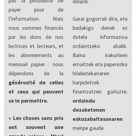
pas la possibilité de
delarik.
payer pour de
l’information. Mais
Garai gogorrak dira, eta
nous sommes financés
badakigu denek ez
par les dons de nos
dutela informazioa
lectrices et lecteurs, et
ordaintzeko ahalik.
les abonnements au
Baina irakurleen
mensuel papier : nous
emaitzek eta paperezko
dépendons de la
hilabetekariaren
générosité de celles
harpidetzek
et ceux qui peuvent
finantzatzen gaituzte:
se le permettre.
ordaindu
dezaketenen
« Les choses sans prix
eskuzabaltasunaren
ont souvent une
menpe gaude.