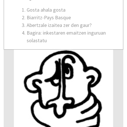
Gosta ahala gosta
Biarritz-Pays Basque
Abertzale izaitea zer den gaur?
Bagira: inkestaren emaitzen inguruan
solastatu