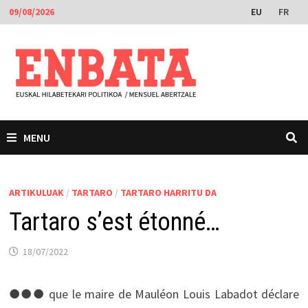
Skip
EU
FR
09/08/2026
to
content
MENU
ARTIKULUAK
/
TARTARO
/
TARTARO HARRITU DA
Tartaro s’est étonné…
18/07/2022
●●● que le maire de Mauléon Louis Labadot déclare