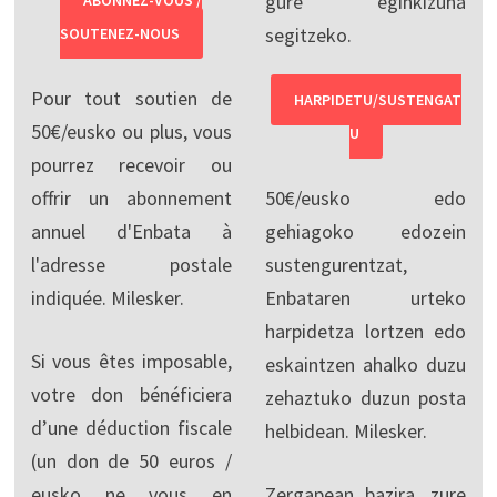
gure eginkizuna
ABONNEZ-VOUS /
segitzeko.
SOUTENEZ-NOUS
Pour tout soutien de
HARPIDETU/SUSTENGAT
50€/eusko ou plus, vous
U
pourrez recevoir ou
offrir un abonnement
50€/eusko edo
annuel d'Enbata à
gehiagoko edozein
l'adresse postale
sustengurentzat,
indiquée. Milesker.
Enbataren urteko
harpidetza lortzen edo
Si vous êtes imposable,
eskaintzen ahalko duzu
votre don bénéficiera
zehaztuko duzun posta
d’une déduction fiscale
helbidean. Milesker.
(un don de 50 euros /
eusko ne vous en
Zergapean bazira, zure