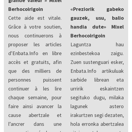
grande valeur » Mixel
Berhocoirigoin
«Preziorik gabeko
Cette aide est vitale.
gauzek, usu, balio
Grâce à votre soutien,
handia dute» Mixel
nous continuerons à
Berhocoirigoin
proposer les articles
Laguntza hau
d'Enbata.Info en libre
ezinbestekoa zaigu.
accès et gratuits, afin
Zuen sustenguari esker,
que des milliers de
Enbata.Info artikuluak
personnes puissent
sarbide librean eta
continuer à les lire
urririk eskaintzen
chaque semaine, pour
segituko dugu, milaka
faire ainsi avancer la
lagunek astero
cause abertzale et
irakurtzen segi dezaten,
l’ancrer dans une
hola erronka abertzalea