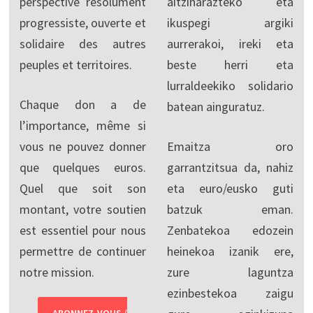
perspective résolument
aitzinarazteko eta
progressiste, ouverte et
ikuspegi argiki
solidaire des autres
aurrerakoi, ireki eta
peuples et territoires.
beste herri eta
lurraldeekiko solidario
Chaque don a de
batean ainguratuz.
l’importance, même si
vous ne pouvez donner
Emaitza oro
que quelques euros.
garrantzitsua da, nahiz
Quel que soit son
eta euro/eusko guti
montant, votre soutien
batzuk eman.
est essentiel pour nous
Zenbatekoa edozein
permettre de continuer
heinekoa izanik ere,
notre mission.
zure laguntza
ezinbestekoa zaigu