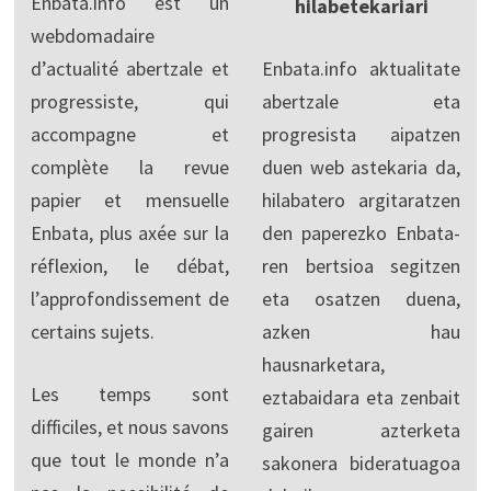
Enbata.info est un
hilabetekariari
webdomadaire
d’actualité abertzale et
Enbata.info aktualitate
progressiste, qui
abertzale eta
accompagne et
progresista aipatzen
complète la revue
duen web astekaria da,
papier et mensuelle
hilabatero argitaratzen
Enbata, plus axée sur la
den paperezko Enbata-
réflexion, le débat,
ren bertsioa segitzen
l’approfondissement de
eta osatzen duena,
certains sujets.
azken hau
hausnarketara,
Les temps sont
eztabaidara eta zenbait
difficiles, et nous savons
gairen azterketa
que tout le monde n’a
sakonera bideratuagoa