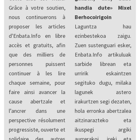
Grâce à votre soutien,
handia dute» Mixel
nous continuerons à
Berhocoirigoin
proposer les articles
Laguntza hau
d'Enbata.Info en libre
ezinbestekoa zaigu.
accès et gratuits, afin
Zuen sustenguari esker,
que des milliers de
Enbata.Info artikuluak
personnes puissent
sarbide librean eta
continuer à les lire
urririk eskaintzen
chaque semaine, pour
segituko dugu, milaka
faire ainsi avancer la
lagunek astero
cause abertzale et
irakurtzen segi dezaten,
l’ancrer dans une
hola erronka abertzalea
perspective résolument
aitzinarazteko eta
progressiste, ouverte et
ikuspegi argiki
solidaire des autres
aurrerakoi, ireki eta