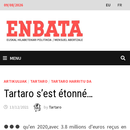
Skip
EU
FR
09/08/2026
to
content
MENU
ARTIKULUAK
/
TARTARO
/
TARTARO HARRITU DA
Tartaro s’est étonné…
13/12/2021
by
Tartaro
●●● qu’en 2020,avec 3.8 millions d’euros reçus en