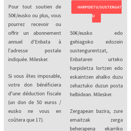
Pour tout soutien de
HARPIDETU/SUSTENGAT
50€/eusko ou plus, vous
U
pourrez recevoir ou
offrir un abonnement
50€/eusko edo
annuel d'Enbata à
gehiagoko edozein
l'adresse postale
sustengurentzat,
indiquée. Milesker.
Enbataren urteko
harpidetza lortzen edo
Si vous êtes imposable,
eskaintzen ahalko duzu
votre don bénéficiera
zehaztuko duzun posta
d’une déduction fiscale
helbidean. Milesker.
(un don de 50 euros /
eusko ne vous en
Zergapean bazira, zure
coûtera que 17).
emaitzak zerga
beherapena ekarriko