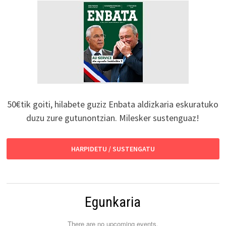
50€tik goiti, hilabete guziz Enbata aldizkaria eskuratuko
duzu zure gutunontzian. Milesker sustenguaz!
HARPIDETU / SUSTENGATU
Egunkaria
There are no upcoming events.