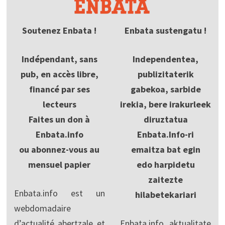
Soutenez Enbata !
Enbata sustengatu !
Indépendant, sans
Independentea,
pub, en accès libre,
publizitaterik
financé par ses
gabekoa, sarbide
lecteurs
irekia, bere irakurleek
Faites un don à
diruztatua
Enbata.info
Enbata.Info-ri
ou abonnez-vous au
emaitza bat egin
mensuel papier
edo harpidetu
zaitezte
Enbata.info est un
hilabetekariari
webdomadaire
d’actualité abertzale et
Enbata.info aktualitate