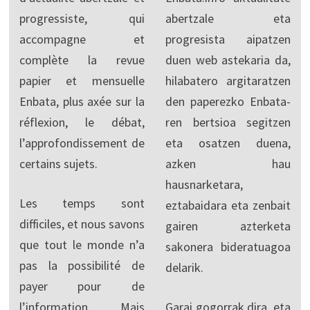
progressiste, qui
abertzale eta
accompagne et
progresista aipatzen
complète la revue
duen web astekaria da,
papier et mensuelle
hilabatero argitaratzen
Enbata, plus axée sur la
den paperezko Enbata-
réflexion, le débat,
ren bertsioa segitzen
l’approfondissement de
eta osatzen duena,
certains sujets.
azken hau
hausnarketara,
Les temps sont
eztabaidara eta zenbait
difficiles, et nous savons
gairen azterketa
que tout le monde n’a
sakonera bideratuagoa
pas la possibilité de
delarik.
payer pour de
l’information. Mais
Garai gogorrak dira, eta