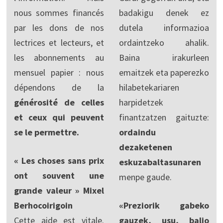
nous sommes financés
badakigu denek ez
par les dons de nos
dutela informazioa
lectrices et lecteurs, et
ordaintzeko ahalik.
les abonnements au
Baina irakurleen
mensuel papier : nous
emaitzek eta paperezko
dépendons de la
hilabetekariaren
générosité de celles
harpidetzek
et ceux qui peuvent
finantzatzen gaituzte:
se le permettre.
ordaindu
dezaketenen
« Les choses sans prix
eskuzabaltasunaren
ont souvent une
menpe gaude.
grande valeur » Mixel
Berhocoirigoin
«Preziorik gabeko
Cette aide est vitale.
gauzek, usu, balio