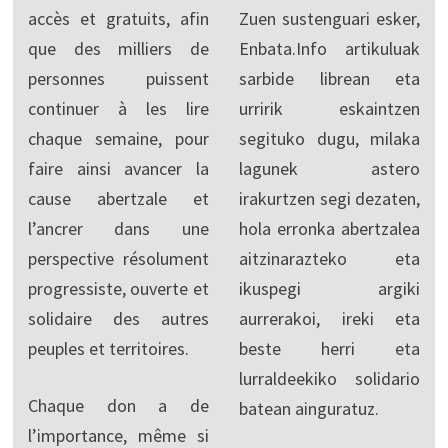
accès et gratuits, afin
Zuen sustenguari esker,
que des milliers de
Enbata.Info artikuluak
personnes puissent
sarbide librean eta
continuer à les lire
urririk eskaintzen
chaque semaine, pour
segituko dugu, milaka
faire ainsi avancer la
lagunek astero
cause abertzale et
irakurtzen segi dezaten,
l’ancrer dans une
hola erronka abertzalea
perspective résolument
aitzinarazteko eta
progressiste, ouverte et
ikuspegi argiki
solidaire des autres
aurrerakoi, ireki eta
peuples et territoires.
beste herri eta
lurraldeekiko solidario
Chaque don a de
batean ainguratuz.
l’importance, même si