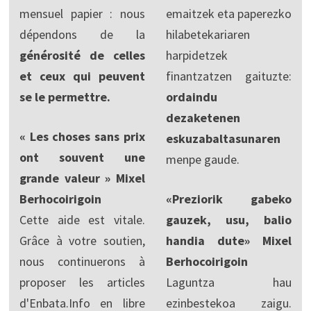
mensuel papier : nous
emaitzek eta paperezko
dépendons de la
hilabetekariaren
générosité de celles
harpidetzek
et ceux qui peuvent
finantzatzen gaituzte:
se le permettre.
ordaindu
dezaketenen
« Les choses sans prix
eskuzabaltasunaren
ont souvent une
menpe gaude.
grande valeur » Mixel
Berhocoirigoin
«Preziorik gabeko
Cette aide est vitale.
gauzek, usu, balio
Grâce à votre soutien,
handia dute» Mixel
nous continuerons à
Berhocoirigoin
proposer les articles
Laguntza hau
d'Enbata.Info en libre
ezinbestekoa zaigu.