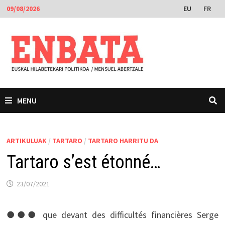
Skip
EU
FR
09/08/2026
to
content
MENU
ARTIKULUAK
/
TARTARO
/
TARTARO HARRITU DA
Tartaro s’est étonné…
23/07/2021
●●● que devant des difficultés financières Serge