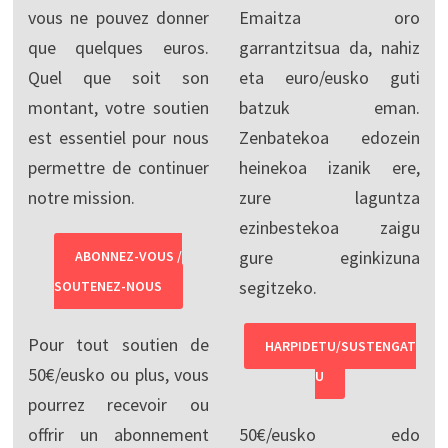
vous ne pouvez donner
Emaitza oro
que quelques euros.
garrantzitsua da, nahiz
Quel que soit son
eta euro/eusko guti
montant, votre soutien
batzuk eman.
est essentiel pour nous
Zenbatekoa edozein
permettre de continuer
heinekoa izanik ere,
notre mission.
zure laguntza
ezinbestekoa zaigu
gure eginkizuna
ABONNEZ-VOUS /
segitzeko.
SOUTENEZ-NOUS
Pour tout soutien de
HARPIDETU/SUSTENGAT
50€/eusko ou plus, vous
U
pourrez recevoir ou
offrir un abonnement
50€/eusko edo