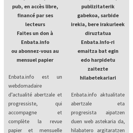
pub, en accès libre,
publizitaterik
financé par ses
gabekoa, sarbide
lecteurs
irekia, bere irakurleek
Faites un don à
diruztatua
Enbata.info
Enbata.Info-ri
ou abonnez-vous au
emaitza bat egin
mensuel papier
edo harpidetu
zaitezte
Enbata.info est un
hilabetekariari
webdomadaire
d’actualité abertzale et
Enbata.info aktualitate
progressiste, qui
abertzale eta
accompagne et
progresista aipatzen
complète la revue
duen web astekaria da,
papier et mensuelle
hilabatero argitaratzen