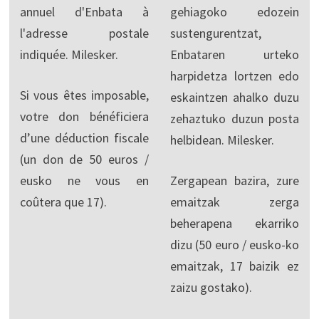
annuel d'Enbata à
gehiagoko edozein
l'adresse postale
sustengurentzat,
indiquée. Milesker.
Enbataren urteko
harpidetza lortzen edo
Si vous êtes imposable,
eskaintzen ahalko duzu
votre don bénéficiera
zehaztuko duzun posta
d’une déduction fiscale
helbidean. Milesker.
(un don de 50 euros /
eusko ne vous en
Zergapean bazira, zure
coûtera que 17).
emaitzak zerga
beherapena ekarriko
dizu (50 euro / eusko-ko
emaitzak, 17 baizik ez
zaizu gostako).