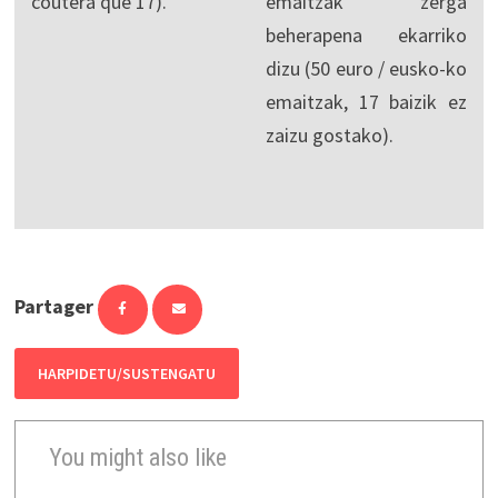
coûtera que 17).
emaitzak zerga
beherapena ekarriko
dizu (50 euro / eusko-ko
emaitzak, 17 baizik ez
zaizu gostako).
Partager
HARPIDETU/SUSTENGATU
You might also like