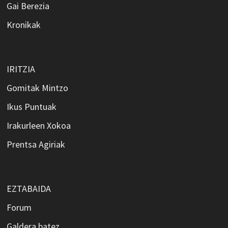
Gai Berezia
Kronikak
IRITZIA
Gomitak Mintzo
Ikus Puntuak
Irakurleen Xokoa
Prentsa Agiriak
EZTABAIDA
Forum
Galdera batez