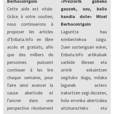
Berhocoirigoin
«Preziorik gabeko
Cette aide est vitale.
gauzek, usu, balio
Grâce à votre soutien,
handia dute» Mixel
nous continuerons à
Berhocoirigoin
proposer les articles
Laguntza hau
d'Enbata.Info en libre
ezinbestekoa zaigu.
accès et gratuits, afin
Zuen sustenguari esker,
que des milliers de
Enbata.Info artikuluak
personnes puissent
sarbide librean eta
continuer à les lire
urririk eskaintzen
chaque semaine, pour
segituko dugu, milaka
faire ainsi avancer la
lagunek astero
cause abertzale et
irakurtzen segi dezaten,
l’ancrer dans une
hola erronka abertzalea
perspective résolument
aitzinarazteko eta