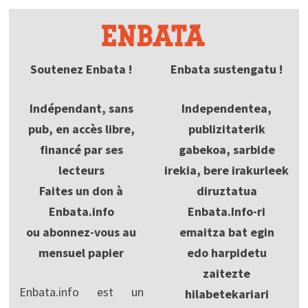
Soutenez Enbata !
Enbata sustengatu !
Indépendant, sans
Independentea,
pub, en accès libre,
publizitaterik
financé par ses
gabekoa, sarbide
lecteurs
irekia, bere irakurleek
Faites un don à
diruztatua
Enbata.info
Enbata.Info-ri
ou abonnez-vous au
emaitza bat egin
mensuel papier
edo harpidetu
zaitezte
Enbata.info est un
hilabetekariari