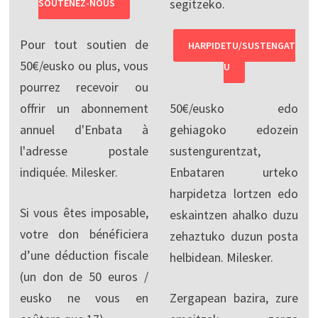
segitzeko.
SOUTENEZ-NOUS
Pour tout soutien de
HARPIDETU/SUSTENGAT
50€/eusko ou plus, vous
U
pourrez recevoir ou
offrir un abonnement
50€/eusko edo
annuel d'Enbata à
gehiagoko edozein
l'adresse postale
sustengurentzat,
indiquée. Milesker.
Enbataren urteko
harpidetza lortzen edo
Si vous êtes imposable,
eskaintzen ahalko duzu
votre don bénéficiera
zehaztuko duzun posta
d’une déduction fiscale
helbidean. Milesker.
(un don de 50 euros /
eusko ne vous en
Zergapean bazira, zure