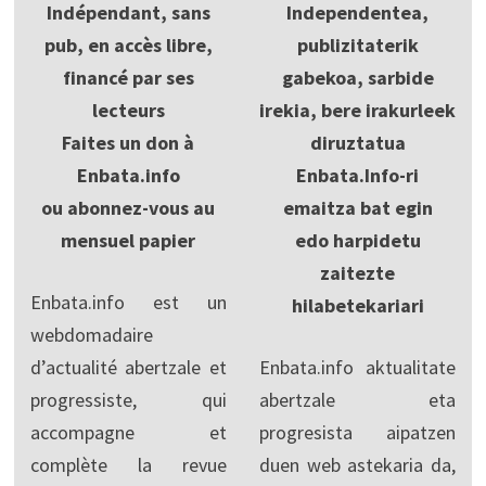
Indépendant, sans
Independentea,
pub, en accès libre,
publizitaterik
financé par ses
gabekoa, sarbide
lecteurs
irekia, bere irakurleek
Faites un don à
diruztatua
Enbata.info
Enbata.Info-ri
ou abonnez-vous au
emaitza bat egin
mensuel papier
edo harpidetu
zaitezte
Enbata.info est un
hilabetekariari
webdomadaire
d’actualité abertzale et
Enbata.info aktualitate
progressiste, qui
abertzale eta
accompagne et
progresista aipatzen
complète la revue
duen web astekaria da,