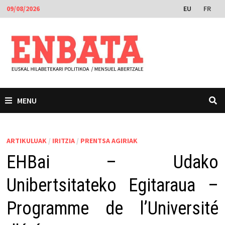
Skip
EU
FR
09/08/2026
to
content
MENU
ARTIKULUAK
/
IRITZIA
/
PRENTSA AGIRIAK
EHBai – Udako
Unibertsitateko Egitaraua –
Programme de l’Université