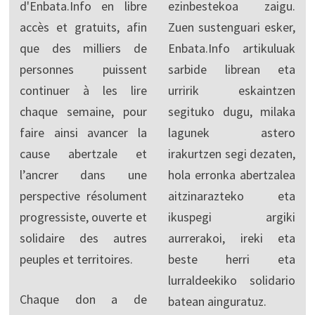
d'Enbata.Info en libre
ezinbestekoa zaigu.
accès et gratuits, afin
Zuen sustenguari esker,
que des milliers de
Enbata.Info artikuluak
personnes puissent
sarbide librean eta
continuer à les lire
urririk eskaintzen
chaque semaine, pour
segituko dugu, milaka
faire ainsi avancer la
lagunek astero
cause abertzale et
irakurtzen segi dezaten,
l’ancrer dans une
hola erronka abertzalea
perspective résolument
aitzinarazteko eta
progressiste, ouverte et
ikuspegi argiki
solidaire des autres
aurrerakoi, ireki eta
peuples et territoires.
beste herri eta
lurraldeekiko solidario
Chaque don a de
batean ainguratuz.