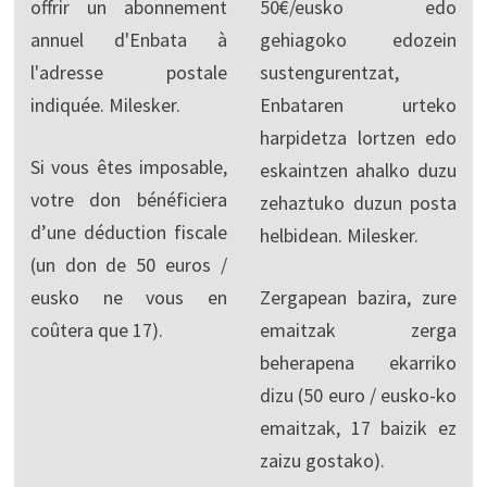
offrir un abonnement
50€/eusko edo
annuel d'Enbata à
gehiagoko edozein
l'adresse postale
sustengurentzat,
indiquée. Milesker.
Enbataren urteko
harpidetza lortzen edo
Si vous êtes imposable,
eskaintzen ahalko duzu
votre don bénéficiera
zehaztuko duzun posta
d’une déduction fiscale
helbidean. Milesker.
(un don de 50 euros /
eusko ne vous en
Zergapean bazira, zure
coûtera que 17).
emaitzak zerga
beherapena ekarriko
dizu (50 euro / eusko-ko
emaitzak, 17 baizik ez
zaizu gostako).