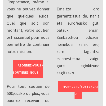
l’importance, même si
vous ne pouvez donner
Emaitza oro
que quelques euros.
garrantzitsua da, nahiz
Quel que soit son
eta euro/eusko guti
montant, votre soutien
batzuk eman.
est essentiel pour nous
Zenbatekoa edozein
permettre de continuer
heinekoa izanik ere,
notre mission.
zure laguntza
ezinbestekoa zaigu
gure eginkizuna
ABONNEZ-VOUS /
segitzeko.
SOUTENEZ-NOUS
Pour tout soutien de
HARPIDETU/SUSTENGAT
50€/eusko ou plus, vous
U
pourrez recevoir ou