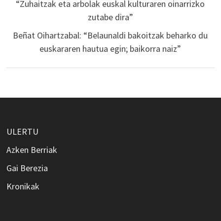
“Zuhaitzak eta arbolak euskal kulturaren oinarrizko
zutabe dira”
Beñat Oihartzabal: “Belaunaldi bakoitzak beharko du
euskararen hautua egin; baikorra naiz”
ULERTU
Azken Berriak
Gai Berezia
Kronikak