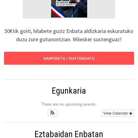
50€tik goiti, hilabete guziz Enbata aldizkaria eskuratuko
duzu zure gutunontzian. Milesker sustenguaz!
HARPIDETU / SUSTENGATU
Egunkaria
There are no upcoming events.
View Calendar
Eztabaidan Enbatan