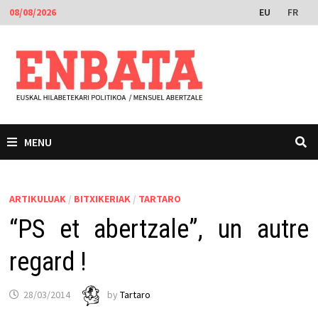
Skip
EU
FR
08/08/2026
to
content
MENU
ARTIKULUAK
/
BITXIKERIAK
/
TARTARO
“PS et abertzale”, un autre
regard !
28/03/2014
by
Tartaro