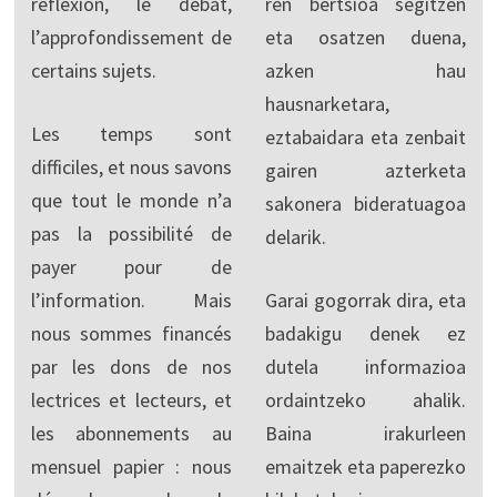
réflexion, le débat,
ren bertsioa segitzen
l’approfondissement de
eta osatzen duena,
certains sujets.
azken hau
hausnarketara,
Les temps sont
eztabaidara eta zenbait
difficiles, et nous savons
gairen azterketa
que tout le monde n’a
sakonera bideratuagoa
pas la possibilité de
delarik.
payer pour de
l’information. Mais
Garai gogorrak dira, eta
nous sommes financés
badakigu denek ez
par les dons de nos
dutela informazioa
lectrices et lecteurs, et
ordaintzeko ahalik.
les abonnements au
Baina irakurleen
mensuel papier : nous
emaitzek eta paperezko