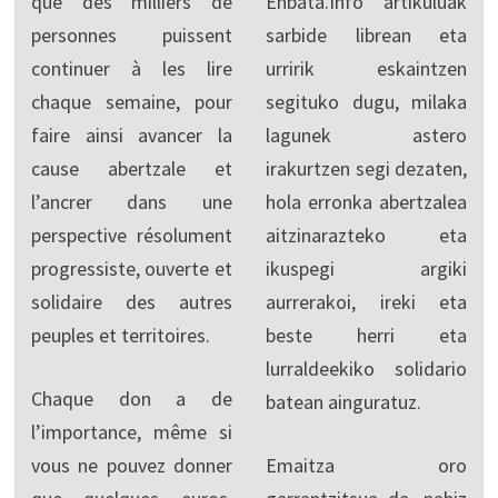
que des milliers de
Enbata.Info artikuluak
personnes puissent
sarbide librean eta
continuer à les lire
urririk eskaintzen
chaque semaine, pour
segituko dugu, milaka
faire ainsi avancer la
lagunek astero
cause abertzale et
irakurtzen segi dezaten,
l’ancrer dans une
hola erronka abertzalea
perspective résolument
aitzinarazteko eta
progressiste, ouverte et
ikuspegi argiki
solidaire des autres
aurrerakoi, ireki eta
peuples et territoires.
beste herri eta
lurraldeekiko solidario
Chaque don a de
batean ainguratuz.
l’importance, même si
vous ne pouvez donner
Emaitza oro