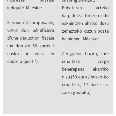
indiquée. Milesker.
Enbataren urteko
harpidetza lortzen edo
Si vous êtes imposable,
eskaintzen ahalko duzu
votre don bénéficiera
zehaztuko duzun posta
d’une déduction fiscale
helbidean. Milesker.
(un don de 50 euros /
eusko ne vous en
Zergapean bazira, zure
coûtera que 17).
emaitzak zerga
beherapena ekarriko
dizu (50 euro / eusko-ko
emaitzak, 17 baizik ez
zaizu gostako).