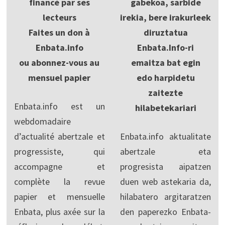
financé par ses
gabekoa, sarbide
lecteurs
irekia, bere irakurleek
Faites un don à
diruztatua
Enbata.info
Enbata.Info-ri
ou abonnez-vous au
emaitza bat egin
mensuel papier
edo harpidetu
zaitezte
Enbata.info est un
hilabetekariari
webdomadaire
d’actualité abertzale et
Enbata.info aktualitate
progressiste, qui
abertzale eta
accompagne et
progresista aipatzen
complète la revue
duen web astekaria da,
papier et mensuelle
hilabatero argitaratzen
Enbata, plus axée sur la
den paperezko Enbata-