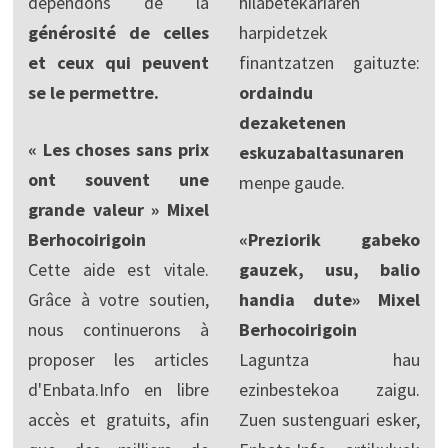
dépendons de la
hilabetekariaren
générosité de celles
harpidetzek
et ceux qui peuvent
finantzatzen gaituzte:
se le permettre.
ordaindu
dezaketenen
« Les choses sans prix
eskuzabaltasunaren
ont souvent une
menpe gaude.
grande valeur » Mixel
Berhocoirigoin
«Preziorik gabeko
Cette aide est vitale.
gauzek, usu, balio
Grâce à votre soutien,
handia dute» Mixel
nous continuerons à
Berhocoirigoin
proposer les articles
Laguntza hau
d'Enbata.Info en libre
ezinbestekoa zaigu.
accès et gratuits, afin
Zuen sustenguari esker,