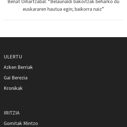
Beñat Oihartzabal: “Belaunaldi bakoitzak beharko du
euskararen hautua egin; baikorra naiz”
ULERTU
Azken Berriak
Gai Berezia
Kronikak
IRITZIA
Gomitak Mintzo