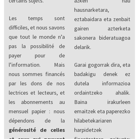
certains sujets.
azken hau
hausnarketara,
Les temps sont
eztabaidara eta zenbait
difficiles, et nous savons
gairen azterketa
que tout le monde n’a
sakonera bideratuagoa
pas la possibilité de
delarik.
payer pour de
l’information. Mais
Garai gogorrak dira, eta
nous sommes financés
badakigu denek ez
par les dons de nos
dutela informazioa
lectrices et lecteurs, et
ordaintzeko ahalik.
les abonnements au
Baina irakurleen
mensuel papier : nous
emaitzek eta paperezko
dépendons de la
hilabetekariaren
générosité de celles
harpidetzek