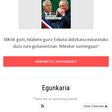
50€tik goiti, hilabete guziz Enbata aldizkaria eskuratuko
duzu zure gutunontzian. Milesker sustenguaz!
HARPIDETU / SUSTENGATU
Egunkaria
There are no upcoming events.
View Calendar