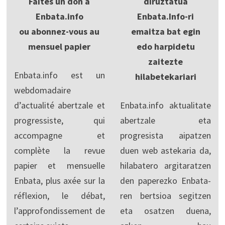
Faites un don à
diruztatua
Enbata.info
Enbata.Info-ri
ou abonnez-vous au
emaitza bat egin
mensuel papier
edo harpidetu
zaitezte
Enbata.info est un
hilabetekariari
webdomadaire
d’actualité abertzale et
Enbata.info aktualitate
progressiste, qui
abertzale eta
accompagne et
progresista aipatzen
complète la revue
duen web astekaria da,
papier et mensuelle
hilabatero argitaratzen
Enbata, plus axée sur la
den paperezko Enbata-
réflexion, le débat,
ren bertsioa segitzen
l’approfondissement de
eta osatzen duena,