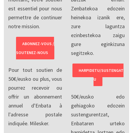
est essentiel pour nous
Zenbatekoa edozein
permettre de continuer
heinekoa izanik ere,
notre mission.
zure laguntza
ezinbestekoa zaigu
gure eginkizuna
ABONNEZ-VOUS /
segitzeko.
SOUTENEZ-NOUS
Pour tout soutien de
HARPIDETU/SUSTENGAT
50€/eusko ou plus, vous
U
pourrez recevoir ou
offrir un abonnement
50€/eusko edo
annuel d'Enbata à
gehiagoko edozein
l'adresse postale
sustengurentzat,
indiquée. Milesker.
Enbataren urteko
harpidetza lortzen edo