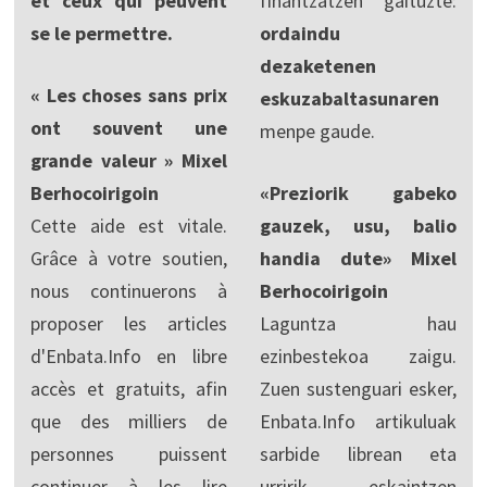
et ceux qui peuvent
finantzatzen gaituzte:
se le permettre.
ordaindu
dezaketenen
« Les choses sans prix
eskuzabaltasunaren
ont souvent une
menpe gaude.
grande valeur » Mixel
Berhocoirigoin
«Preziorik gabeko
Cette aide est vitale.
gauzek, usu, balio
Grâce à votre soutien,
handia dute» Mixel
nous continuerons à
Berhocoirigoin
proposer les articles
Laguntza hau
d'Enbata.Info en libre
ezinbestekoa zaigu.
accès et gratuits, afin
Zuen sustenguari esker,
que des milliers de
Enbata.Info artikuluak
personnes puissent
sarbide librean eta
continuer à les lire
urririk eskaintzen