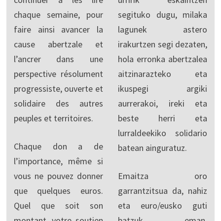
chaque semaine, pour
segituko dugu, milaka
faire ainsi avancer la
lagunek astero
cause abertzale et
irakurtzen segi dezaten,
l’ancrer dans une
hola erronka abertzalea
perspective résolument
aitzinarazteko eta
progressiste, ouverte et
ikuspegi argiki
solidaire des autres
aurrerakoi, ireki eta
peuples et territoires.
beste herri eta
lurraldeekiko solidario
Chaque don a de
batean ainguratuz.
l’importance, même si
vous ne pouvez donner
Emaitza oro
que quelques euros.
garrantzitsua da, nahiz
Quel que soit son
eta euro/eusko guti
montant, votre soutien
batzuk eman.