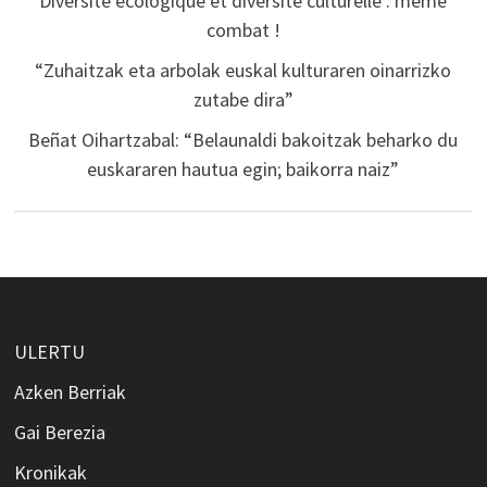
Diversité écologique et diversité culturelle : même
combat !
“Zuhaitzak eta arbolak euskal kulturaren oinarrizko
zutabe dira”
Beñat Oihartzabal: “Belaunaldi bakoitzak beharko du
euskararen hautua egin; baikorra naiz”
ULERTU
Azken Berriak
Gai Berezia
Kronikak