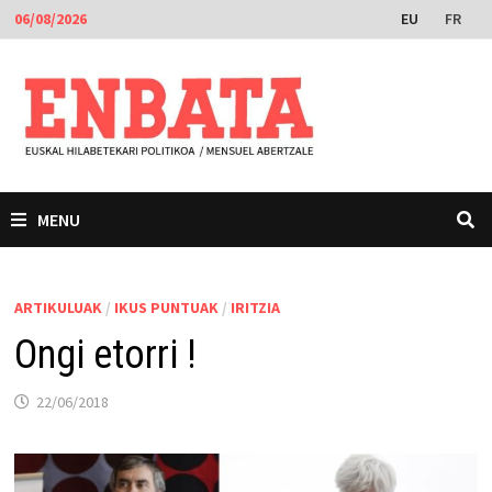
Skip
EU
FR
06/08/2026
to
content
MENU
ARTIKULUAK
/
IKUS PUNTUAK
/
IRITZIA
Ongi etorri !
22/06/2018