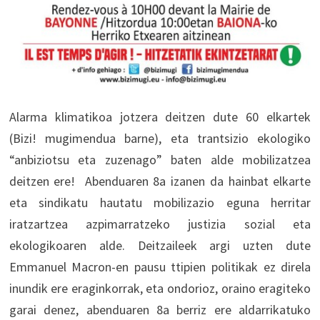
Alarma klimatikoa jotzera deitzen dute 60 elkartek
(Bizi! mugimendua barne), eta trantsizio ekologiko
“anbiziotsu eta zuzenago” baten alde mobilizatzea
deitzen ere! Abenduaren 8a izanen da hainbat elkarte
eta sindikatu hautatu mobilizazio eguna herritar
iratzartzea azpimarratzeko justizia sozial eta
ekologikoaren alde. Deitzaileek argi uzten dute
Emmanuel Macron-en pausu ttipien politikak ez direla
inundik ere eraginkorrak, eta ondorioz, oraino eragiteko
garai denez, abenduaren 8a berriz ere aldarrikatuko