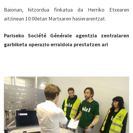
Baionan, hitzordua finkatua da Herriko Etxearen
aitzinean 10:00etan Martxaren hasierarentzat.
Pariseko Société Générale agentzia zentralaren
garbiketa operazio erraldoia prestatzen ari