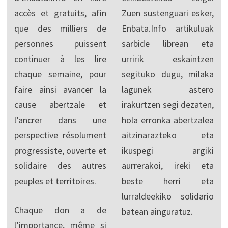
accès et gratuits, afin
Zuen sustenguari esker,
que des milliers de
Enbata.Info artikuluak
personnes puissent
sarbide librean eta
continuer à les lire
urririk eskaintzen
chaque semaine, pour
segituko dugu, milaka
faire ainsi avancer la
lagunek astero
cause abertzale et
irakurtzen segi dezaten,
l’ancrer dans une
hola erronka abertzalea
perspective résolument
aitzinarazteko eta
progressiste, ouverte et
ikuspegi argiki
solidaire des autres
aurrerakoi, ireki eta
peuples et territoires.
beste herri eta
lurraldeekiko solidario
Chaque don a de
batean ainguratuz.
l’importance, même si