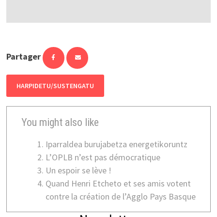
Partager
HARPIDETU/SUSTENGATU
You might also like
Iparraldea burujabetza energetikoruntz
L’OPLB n’est pas démocratique
Un espoir se lève !
Quand Henri Etcheto et ses amis votent
contre la création de l’Agglo Pays Basque