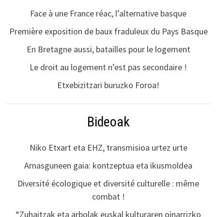
Face à une France réac, l’alternative basque
Première exposition de baux fraduleux du Pays Basque
En Bretagne aussi, batailles pour le logement
Le droit au logement n’est pas secondaire !
Etxebizitzari buruzko Foroa!
Bideoak
Niko Etxart eta EHZ, transmisioa urtez urte
Arnasguneen gaia: kontzeptua eta ikusmoldea
Diversité écologique et diversité culturelle : même
combat !
“Zuhaitzak eta arbolak euskal kulturaren oinarrizko