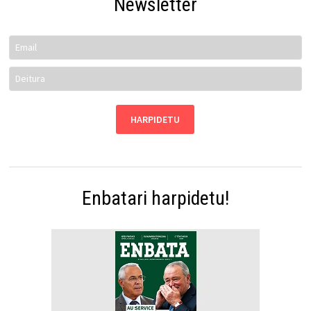
Newsletter
Enbatari harpidetu!