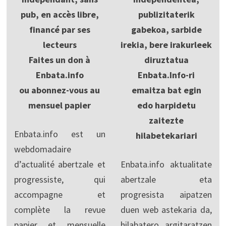
pub, en accès libre,
publizitaterik
financé par ses
gabekoa, sarbide
lecteurs
irekia, bere irakurleek
Faites un don à
diruztatua
Enbata.info
Enbata.Info-ri
ou abonnez-vous au
emaitza bat egin
mensuel papier
edo harpidetu
zaitezte
Enbata.info est un
hilabetekariari
webdomadaire
d’actualité abertzale et
Enbata.info aktualitate
progressiste, qui
abertzale eta
accompagne et
progresista aipatzen
complète la revue
duen web astekaria da,
papier et mensuelle
hilabatero argitaratzen