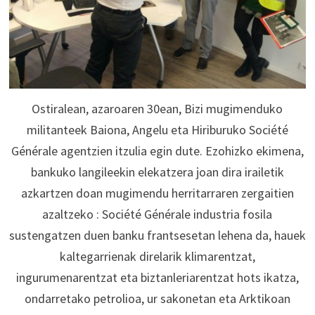
Ostiralean, azaroaren 30ean, Bizi mugimenduko
militanteek Baiona, Angelu eta Hiriburuko Société
Générale agentzien itzulia egin dute. Ezohizko ekimena,
bankuko langileekin elekatzera joan dira irailetik
azkartzen doan mugimendu herritarraren zergaitien
azaltzeko : Société Générale industria fosila
sustengatzen duen banku frantsesetan lehena da, hauek
kaltegarrienak direlarik klimarentzat,
ingurumenarentzat eta biztanleriarentzat hots ikatza,
ondarretako petrolioa, ur sakonetan eta Arktikoan