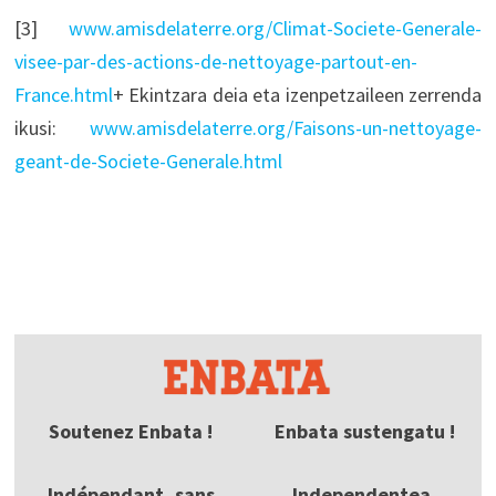
[3]
www.amisdelaterre.org/Climat-Societe-Generale-
visee-par-des-actions-de-nettoyage-partout-en-
France.html
+ Ekintzara deia eta izenpetzaileen zerrenda
ikusi:
www.amisdelaterre.org/Faisons-un-nettoyage-
geant-de-Societe-Generale.html
Soutenez Enbata !
Enbata sustengatu !
Indépendant, sans
Independentea,