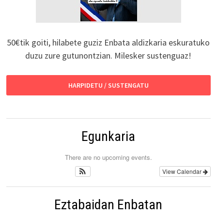
50€tik goiti, hilabete guziz Enbata aldizkaria eskuratuko
duzu zure gutunontzian. Milesker sustenguaz!
HARPIDETU / SUSTENGATU
Egunkaria
There are no upcoming events.
View Calendar
Eztabaidan Enbatan