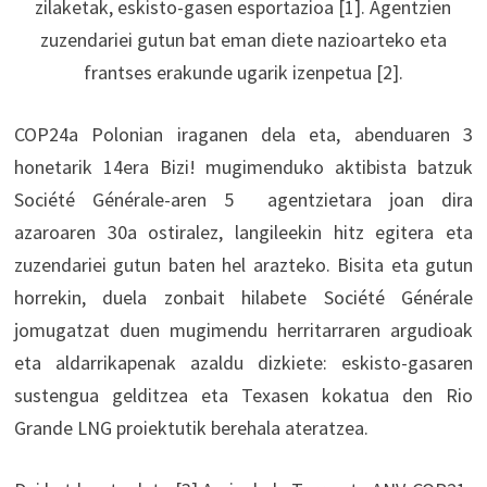
zilaketak, eskisto-gasen esportazioa [1]. Agentzien
zuzendariei gutun bat eman diete nazioarteko eta
frantses erakunde ugarik izenpetua [2].
COP24a Polonian iraganen dela eta, abenduaren 3
honetarik 14era Bizi! mugimenduko aktibista batzuk
Société Générale-aren 5 agentzietara joan dira
azaroaren 30a ostiralez, langileekin hitz egitera eta
zuzendariei gutun baten hel arazteko. Bisita eta gutun
horrekin, duela zonbait hilabete Société Générale
jomugatzat duen mugimendu herritarraren argudioak
eta aldarrikapenak azaldu dizkiete: eskisto-gasaren
sustengua gelditzea eta Texasen kokatua den Rio
Grande LNG proiektutik berehala ateratzea.