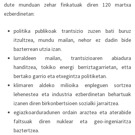
dute munduan zehar finkatuak diren 120 martxa
ezberdinetan:
politika publikoak trantsizio zuzen bati buruz
itzultzea, mundu mailan, nehor ez dadin bide
bazterrean utzia izan.
lurraldeen mailan, trantsizioaren abiadura
handitzea, tokiko energi berriztagarrietan, etta
bertako garrio eta etxegintza politiketan.
klimaren aldeko milioika enpleguen sortzea
lehenestea eta industria ezberdinetan behartuak
izanen diren birkonbertsioen sozialki jarraitzea.
egiazkoarduradunen ordain araztea eta aterabide
faltsuak diren nuklear eta geo-ingeniaritza
baztertzea.