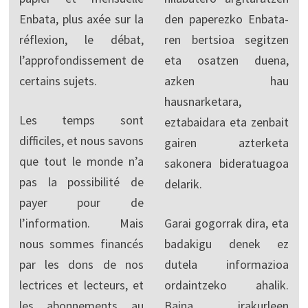
Enbata, plus axée sur la
den paperezko Enbata-
réflexion, le débat,
ren bertsioa segitzen
l’approfondissement de
eta osatzen duena,
certains sujets.
azken hau
hausnarketara,
Les temps sont
eztabaidara eta zenbait
difficiles, et nous savons
gairen azterketa
que tout le monde n’a
sakonera bideratuagoa
pas la possibilité de
delarik.
payer pour de
l’information. Mais
Garai gogorrak dira, eta
nous sommes financés
badakigu denek ez
par les dons de nos
dutela informazioa
lectrices et lecteurs, et
ordaintzeko ahalik.
les abonnements au
Baina irakurleen