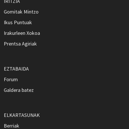
IRITZIA
Gomitak Mintzo
Ikus Puntuak
Irakurleen Xokoa
Prentsa Agiriak
EZTABAIDA
Forum
Galdera batez
ELKARTASUNAK
Berriak