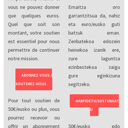
vous ne pouvez donner
Emaitza oro
que quelques euros.
garrantzitsua da, nahiz
Quel que soit son
eta euro/eusko guti
montant, votre soutien
batzuk eman.
est essentiel pour nous
Zenbatekoa edozein
permettre de continuer
heinekoa izanik ere,
notre mission.
zure laguntza
ezinbestekoa zaigu
gure eginkizuna
ABONNEZ-VOUS /
segitzeko.
SOUTENEZ-NOUS
Pour tout soutien de
HARPIDETU/SUSTENGAT
50€/eusko ou plus, vous
U
pourrez recevoir ou
offrir un abonnement
50€/eusko edo