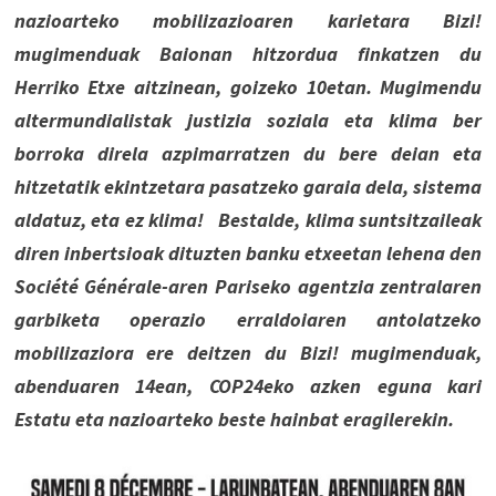
nazioarteko mobilizazioaren karietara Bizi!
mugimenduak Baionan hitzordua finkatzen du
Herriko Etxe aitzinean, goizeko 10etan. Mugimendu
altermundialistak justizia soziala eta klima ber
borroka direla azpimarratzen du bere deian eta
hitzetatik ekintzetara pasatzeko garaia dela, sistema
aldatuz, eta ez klima! Bestalde, klima suntsitzaileak
diren inbertsioak dituzten banku etxeetan lehena den
Société Générale-aren Pariseko agentzia zentralaren
garbiketa operazio erraldoiaren antolatzeko
mobilizaziora ere deitzen du Bizi! mugimenduak,
abenduaren 14ean, COP24eko azken eguna kari
Estatu eta nazioarteko beste hainbat eragilerekin.