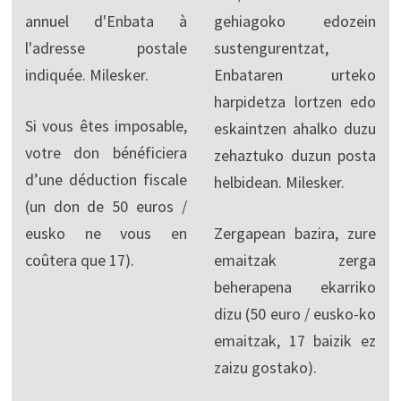
annuel d'Enbata à
gehiagoko edozein
l'adresse postale
sustengurentzat,
indiquée. Milesker.
Enbataren urteko
harpidetza lortzen edo
Si vous êtes imposable,
eskaintzen ahalko duzu
votre don bénéficiera
zehaztuko duzun posta
d’une déduction fiscale
helbidean. Milesker.
(un don de 50 euros /
eusko ne vous en
Zergapean bazira, zure
coûtera que 17).
emaitzak zerga
beherapena ekarriko
dizu (50 euro / eusko-ko
emaitzak, 17 baizik ez
zaizu gostako).