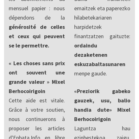
mensuel papier : nous
emaitzek eta paperezko
dépendons de la
hilabetekariaren
générosité de celles
harpidetzek
et ceux qui peuvent
finantzatzen gaituzte:
se le permettre.
ordaindu
dezaketenen
« Les choses sans prix
eskuzabaltasunaren
ont souvent une
menpe gaude.
grande valeur » Mixel
Berhocoirigoin
«Preziorik gabeko
Cette aide est vitale.
gauzek, usu, balio
Grâce à votre soutien,
handia dute» Mixel
nous continuerons à
Berhocoirigoin
proposer les articles
Laguntza hau
d'Enbata.Info en libre
ezinbestekoa zaigu.