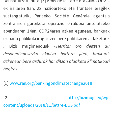
Dei bat luzatu dute [3] Amis de la Terre eta ANV-COP21-
ek irailaren 8an, 22 nazioarteko eta frantses eragilek
sustengaturik, Pariseko Société Générale agentzia
zentralaren garbiketa operazio erraldoia antolatzeko
abenduaren 14an, COP24aren azken egunean, bankuak
ez badu publikoki iragartzen bere politikaren aldaketarik
. Bizi! mugimenduak «
Herritar oro deitzen du
desobedientziazko ekintza hortara jitea, bankuak
azkenean bere ardurak har ditzan aldaketa klimatikoari
begira
» .
[1]
www.ran.org/bankingonclimatechange2018
[2]
http://bizimugi.eu/wp-
content/uploads/2018/11/lettre-EUS.pdf