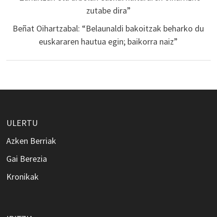
zutabe dira”
Beñat Oihartzabal: “Belaunaldi bakoitzak beharko du
euskararen hautua egin; baikorra naiz”
ULERTU
Azken Berriak
Gai Berezia
Kronikak