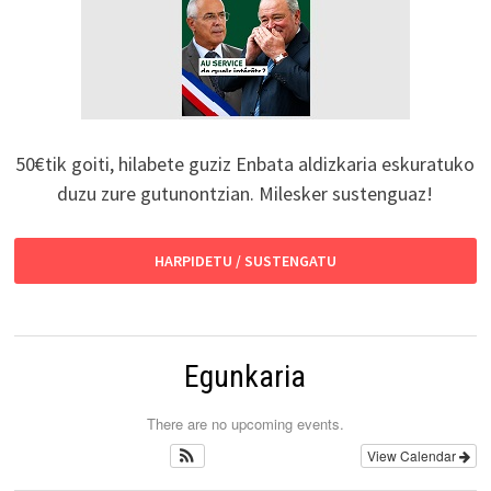
50€tik goiti, hilabete guziz Enbata aldizkaria eskuratuko
duzu zure gutunontzian. Milesker sustenguaz!
HARPIDETU / SUSTENGATU
Egunkaria
There are no upcoming events.
View Calendar