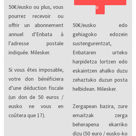
50€/eusko ou plus, vous
U
pourrez recevoir ou
offrir un abonnement
50€/eusko edo
annuel d'Enbata à
gehiagoko edozein
l'adresse postale
sustengurentzat,
indiquée. Milesker.
Enbataren urteko
harpidetza lortzen edo
Si vous êtes imposable,
eskaintzen ahalko duzu
votre don bénéficiera
zehaztuko duzun posta
d’une déduction fiscale
helbidean. Milesker.
(un don de 50 euros /
eusko ne vous en
Zergapean bazira, zure
coûtera que 17).
emaitzak zerga
beherapena ekarriko
dizu (50 euro / eusko-ko