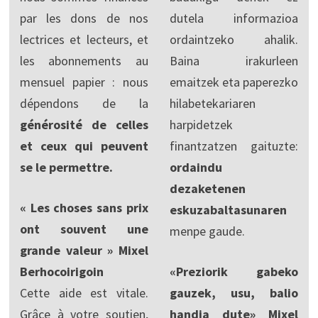
par les dons de nos
dutela informazioa
lectrices et lecteurs, et
ordaintzeko ahalik.
les abonnements au
Baina irakurleen
mensuel papier : nous
emaitzek eta paperezko
dépendons de la
hilabetekariaren
générosité de celles
harpidetzek
et ceux qui peuvent
finantzatzen gaituzte:
se le permettre.
ordaindu
dezaketenen
« Les choses sans prix
eskuzabaltasunaren
ont souvent une
menpe gaude.
grande valeur » Mixel
Berhocoirigoin
«Preziorik gabeko
Cette aide est vitale.
gauzek, usu, balio
Grâce à votre soutien,
handia dute» Mixel