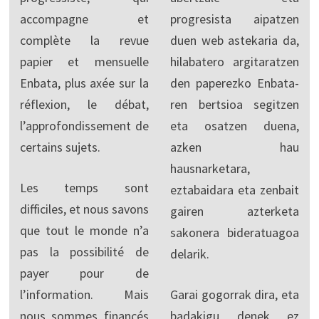
accompagne et
progresista aipatzen
complète la revue
duen web astekaria da,
papier et mensuelle
hilabatero argitaratzen
Enbata, plus axée sur la
den paperezko Enbata-
réflexion, le débat,
ren bertsioa segitzen
l’approfondissement de
eta osatzen duena,
certains sujets.
azken hau
hausnarketara,
Les temps sont
eztabaidara eta zenbait
difficiles, et nous savons
gairen azterketa
que tout le monde n’a
sakonera bideratuagoa
pas la possibilité de
delarik.
payer pour de
l’information. Mais
Garai gogorrak dira, eta
nous sommes financés
badakigu denek ez