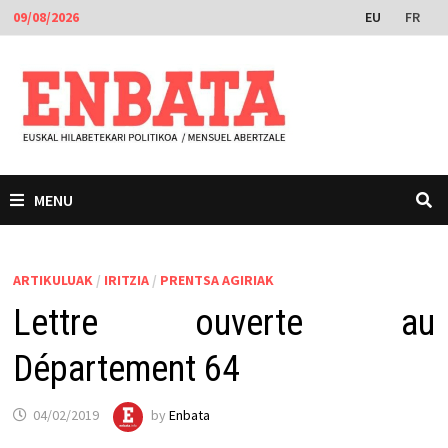
Skip
EU
FR
09/08/2026
to
content
MENU
ARTIKULUAK
/
IRITZIA
/
PRENTSA AGIRIAK
Lettre ouverte au
Département 64
04/02/2019
by
Enbata