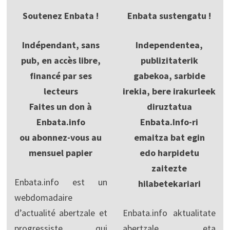
Soutenez Enbata !
Enbata sustengatu !
Indépendant, sans
Independentea,
pub, en accès libre,
publizitaterik
financé par ses
gabekoa, sarbide
lecteurs
irekia, bere irakurleek
Faites un don à
diruztatua
Enbata.info
Enbata.Info-ri
ou abonnez-vous au
emaitza bat egin
mensuel papier
edo harpidetu
zaitezte
Enbata.info est un
hilabetekariari
webdomadaire
d’actualité abertzale et
Enbata.info aktualitate
progressiste, qui
abertzale eta