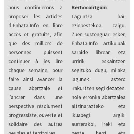
nous continuerons à
Berhocoirigoin
proposer les articles
Laguntza hau
d'Enbata.Info en libre
ezinbestekoa zaigu.
accès et gratuits, afin
Zuen sustenguari esker,
que des milliers de
Enbata.Info artikuluak
personnes puissent
sarbide librean eta
continuer à les lire
urririk eskaintzen
chaque semaine, pour
segituko dugu, milaka
faire ainsi avancer la
lagunek astero
cause abertzale et
irakurtzen segi dezaten,
l’ancrer dans une
hola erronka abertzalea
perspective résolument
aitzinarazteko eta
progressiste, ouverte et
ikuspegi argiki
solidaire des autres
aurrerakoi, ireki eta
peuples et territoires.
beste herri eta