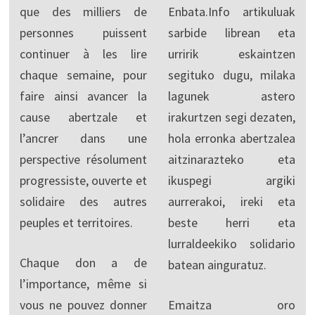
que des milliers de
Enbata.Info artikuluak
personnes puissent
sarbide librean eta
continuer à les lire
urririk eskaintzen
chaque semaine, pour
segituko dugu, milaka
faire ainsi avancer la
lagunek astero
cause abertzale et
irakurtzen segi dezaten,
l’ancrer dans une
hola erronka abertzalea
perspective résolument
aitzinarazteko eta
progressiste, ouverte et
ikuspegi argiki
solidaire des autres
aurrerakoi, ireki eta
peuples et territoires.
beste herri eta
lurraldeekiko solidario
Chaque don a de
batean ainguratuz.
l’importance, même si
vous ne pouvez donner
Emaitza oro