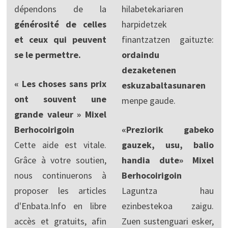
dépendons de la
hilabetekariaren
générosité de celles
harpidetzek
et ceux qui peuvent
finantzatzen gaituzte:
se le permettre.
ordaindu
dezaketenen
« Les choses sans prix
eskuzabaltasunaren
ont souvent une
menpe gaude.
grande valeur » Mixel
Berhocoirigoin
«Preziorik gabeko
Cette aide est vitale.
gauzek, usu, balio
Grâce à votre soutien,
handia dute» Mixel
nous continuerons à
Berhocoirigoin
proposer les articles
Laguntza hau
d'Enbata.Info en libre
ezinbestekoa zaigu.
accès et gratuits, afin
Zuen sustenguari esker,