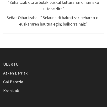
“Zuhaitzak eta arbolak euskal kulturaren oinarrizko
zutabe dira”
Beñat Oihartzabal: “Belaunaldi bakoitzak beharko du
euskararen hautua egin; baikorra naiz”
ULERTU
Azken Berriak
Gai Berezia
Kronikak