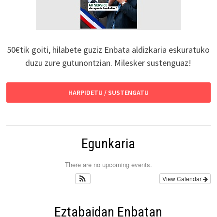
50€tik goiti, hilabete guziz Enbata aldizkaria eskuratuko
duzu zure gutunontzian. Milesker sustenguaz!
HARPIDETU / SUSTENGATU
Egunkaria
There are no upcoming events.
View Calendar
Eztabaidan Enbatan