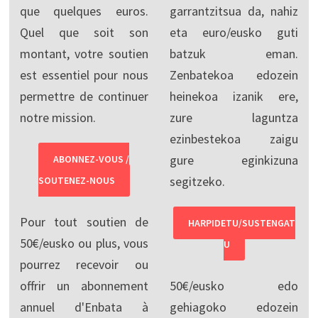
que quelques euros.
garrantzitsua da, nahiz
Quel que soit son
eta euro/eusko guti
montant, votre soutien
batzuk eman.
est essentiel pour nous
Zenbatekoa edozein
permettre de continuer
heinekoa izanik ere,
notre mission.
zure laguntza
ezinbestekoa zaigu
gure eginkizuna
ABONNEZ-VOUS /
segitzeko.
SOUTENEZ-NOUS
Pour tout soutien de
HARPIDETU/SUSTENGAT
50€/eusko ou plus, vous
U
pourrez recevoir ou
offrir un abonnement
50€/eusko edo
annuel d'Enbata à
gehiagoko edozein