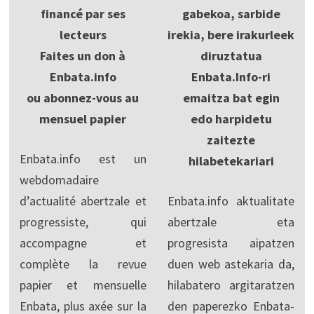
financé par ses
gabekoa, sarbide
lecteurs
irekia, bere irakurleek
Faites un don à
diruztatua
Enbata.info
Enbata.Info-ri
ou abonnez-vous au
emaitza bat egin
mensuel papier
edo harpidetu
zaitezte
Enbata.info est un
hilabetekariari
webdomadaire
d’actualité abertzale et
Enbata.info aktualitate
progressiste, qui
abertzale eta
accompagne et
progresista aipatzen
complète la revue
duen web astekaria da,
papier et mensuelle
hilabatero argitaratzen
Enbata, plus axée sur la
den paperezko Enbata-