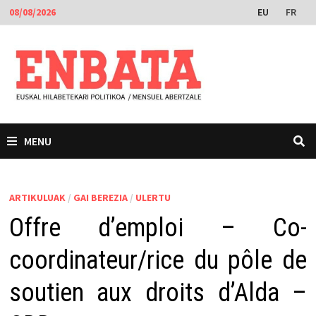
Skip
EU
FR
08/08/2026
to
content
MENU
ARTIKULUAK
/
GAI BEREZIA
/
ULERTU
Offre d’emploi – Co-
coordinateur/rice du pôle de
soutien aux droits d’Alda –