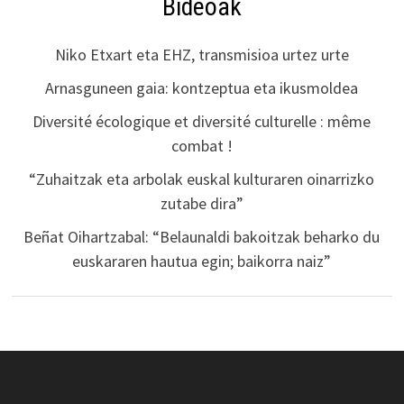
Bideoak
Niko Etxart eta EHZ, transmisioa urtez urte
Arnasguneen gaia: kontzeptua eta ikusmoldea
Diversité écologique et diversité culturelle : même
combat !
“Zuhaitzak eta arbolak euskal kulturaren oinarrizko
zutabe dira”
Beñat Oihartzabal: “Belaunaldi bakoitzak beharko du
euskararen hautua egin; baikorra naiz”