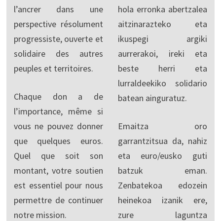
l’ancrer dans une
hola erronka abertzalea
perspective résolument
aitzinarazteko eta
progressiste, ouverte et
ikuspegi argiki
solidaire des autres
aurrerakoi, ireki eta
peuples et territoires.
beste herri eta
lurraldeekiko solidario
Chaque don a de
batean ainguratuz.
l’importance, même si
vous ne pouvez donner
Emaitza oro
que quelques euros.
garrantzitsua da, nahiz
Quel que soit son
eta euro/eusko guti
montant, votre soutien
batzuk eman.
est essentiel pour nous
Zenbatekoa edozein
permettre de continuer
heinekoa izanik ere,
notre mission.
zure laguntza