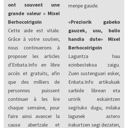
ont souvent une
menpe gaude.
grande valeur » Mixel
Berhocoirigoin
«Preziorik gabeko
Cette aide est vitale.
gauzek, usu, balio
Grâce à votre soutien,
handia dute» Mixel
nous continuerons à
Berhocoirigoin
proposer les articles
Laguntza hau
d'Enbata.Info en libre
ezinbestekoa zaigu.
accès et gratuits, afin
Zuen sustenguari esker,
que des milliers de
Enbata.Info artikuluak
personnes puissent
sarbide librean eta
continuer à les lire
urririk eskaintzen
chaque semaine, pour
segituko dugu, milaka
faire ainsi avancer la
lagunek astero
cause abertzale et
irakurtzen segi dezaten,