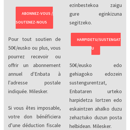
ezinbestekoa zaigu
gure eginkizuna
ABONNEZ-VOUS /
segitzeko.
SOUTENEZ-NOUS
Pour tout soutien de
HARPIDETU/SUSTENGAT
50€/eusko ou plus, vous
U
pourrez recevoir ou
offrir un abonnement
50€/eusko edo
annuel d'Enbata à
gehiagoko edozein
l'adresse postale
sustengurentzat,
indiquée. Milesker.
Enbataren urteko
harpidetza lortzen edo
Si vous êtes imposable,
eskaintzen ahalko duzu
votre don bénéficiera
zehaztuko duzun posta
d’une déduction fiscale
helbidean. Milesker.