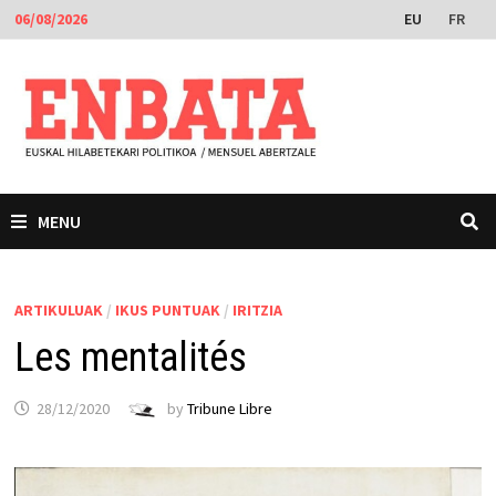
Skip
EU
FR
06/08/2026
to
content
MENU
ARTIKULUAK
/
IKUS PUNTUAK
/
IRITZIA
Les mentalités
28/12/2020
by
Tribune Libre