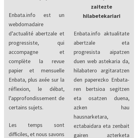
zaitezte
Enbata.info est un
hilabetekariari
webdomadaire
d’actualité abertzale et
Enbata.info aktualitate
progressiste, qui
abertzale eta
accompagne et
progresista aipatzen
complète la revue
duen web astekaria da,
papier et mensuelle
hilabatero argitaratzen
Enbata, plus axée sur la
den paperezko Enbata-
réflexion, le débat,
ren bertsioa segitzen
l’approfondissement de
eta osatzen duena,
certains sujets.
azken hau
hausnarketara,
Les temps sont
eztabaidara eta zenbait
difficiles, et nous savons
gairen azterketa