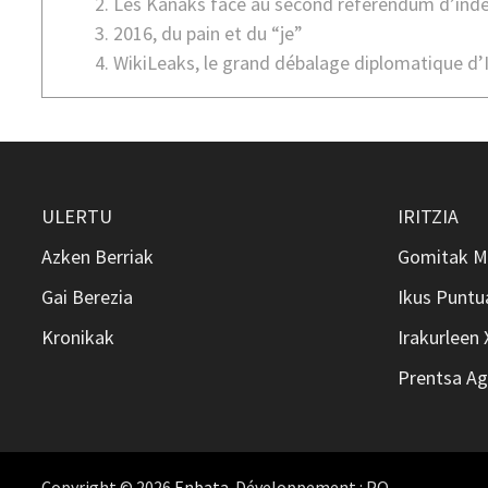
Les Kanaks face au second référendum d’in
2016, du pain et du “je”
WikiLeaks, le grand débalage diplomatique d’
ULERTU
IRITZIA
Azken Berriak
Gomitak M
Gai Berezia
Ikus Puntu
Kronikak
Irakurleen
Prentsa Ag
Copyright © 2026
Enbata
. Développement : PO