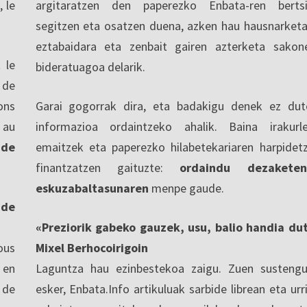
, le
argitaratzen den paperezko Enbata-ren berts
segitzen eta osatzen duena, azken hau hausnarketa
eztabaidara eta zenbait gairen azterketa sakon
 le
bideratuagoa delarik.
 de
ons
Garai gogorrak dira, eta badakigu denek ez dut
 au
informazioa ordaintzeko ahalik. Baina irakurl
 de
emaitzek eta paperezko hilabetekariaren harpidet
finantzatzen gaituzte:
ordaindu dezaketen
eskuzabaltasunaren
menpe gaude.
nde
«Preziorik gabeko gauzek, usu, balio handia du
ous
Mixel Berhocoirigoin
 en
Laguntza hau ezinbestekoa zaigu. Zuen sustengu
 de
esker, Enbata.Info artikuluak sarbide librean eta urri