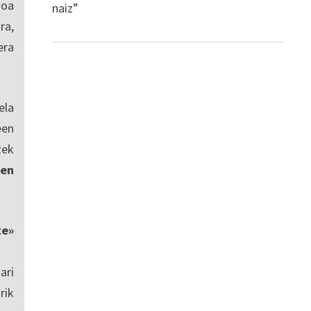
ioa
naiz”
ra,
era
ela
een
zek
en
te»
ari
rik