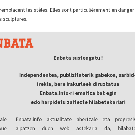
et remplacent les stèles. Elles sont particulièrement en danger
s sculptures.
Enbata sustengatu !
Independentea, publizitaterik gabekoa, sarbid
irekia, bere irakurleek diruztatua
Enbata.Info-ri emaitza bat egin
edo harpidetu zaitezte hilabetekariari
ale
Enbata.info aktualitate abertzale eta progresi
vue
aipatzen duen web astekaria da, hilabate