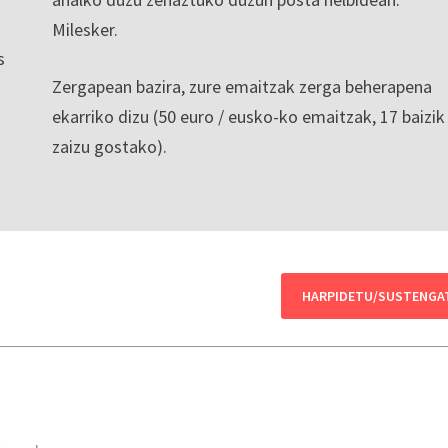
Milesker.
s
Zergapean bazira, zure emaitzak zerga beherapena
ekarriko dizu (50 euro / eusko-ko emaitzak, 17 baizik
zaizu gostako).
HARPIDETU/SUSTENGA