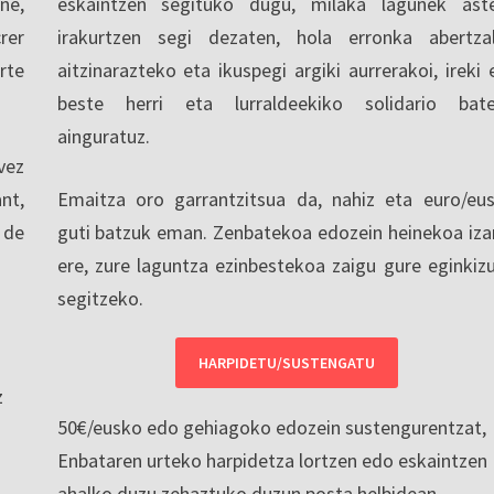
ne,
eskaintzen segituko dugu, milaka lagunek ast
rer
irakurtzen segi dezaten, hola erronka abertza
rte
aitzinarazteko eta ikuspegi argiki aurrerakoi, ireki 
beste herri eta lurraldeekiko solidario bat
ainguratuz.
vez
nt,
Emaitza oro garrantzitsua da, nahiz eta euro/eu
 de
guti batzuk eman. Zenbatekoa edozein heinekoa iza
ere, zure laguntza ezinbestekoa zaigu gure eginkiz
segitzeko.
HARPIDETU/SUSTENGATU
z
50€/eusko edo gehiagoko edozein sustengurentzat,
Enbataren urteko harpidetza lortzen edo eskaintzen
ahalko duzu zehaztuko duzun posta helbidean.