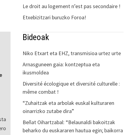
Le droit au logement n’est pas secondaire !
Etxebizitzari buruzko Foroa!
Bideoak
Niko Etxart eta EHZ, transmisioa urtez urte
Arnasguneen gaia: kontzeptua eta
ikusmoldea
e
Diversité écologique et diversité culturelle :
même combat !
“Zuhaitzak eta arbolak euskal kulturaren
oinarrizko zutabe dira”
sta
Beñat Oihartzabal: “Belaunaldi bakoitzak
ro
beharko du euskararen hautua egin; baikorra