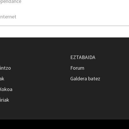
dépendance
Internet
EZTABAIDA
intzo
Forum
ak
Galdera batez
 Xokoa
iriak