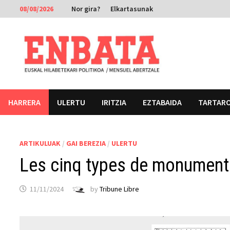
Skip
08/08/2026
Nor gira?
Elkartasunak
to
content
HARRERA
ULERTU
IRITZIA
EZTABAIDA
TARTAR
ARTIKULUAK
/
GAI BEREZIA
/
ULERTU
Les cinq types de monuments
11/11/2024
by
Tribune Libre