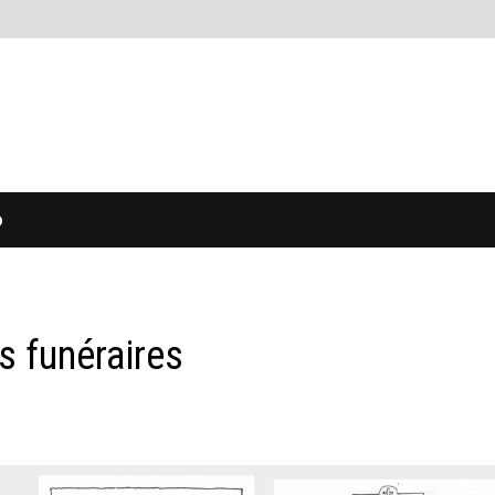
O
 funéraires