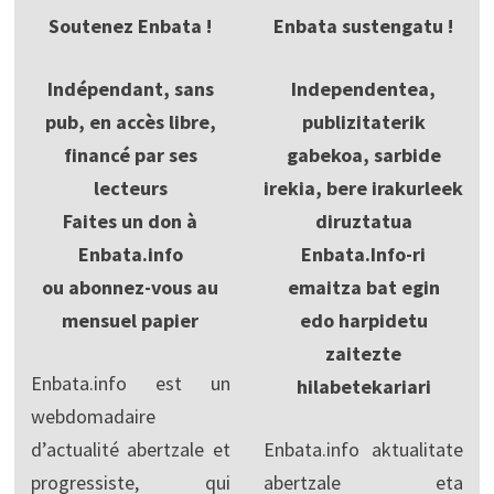
Soutenez Enbata !
Enbata sustengatu !
Indépendant, sans
Independentea,
pub, en accès libre,
publizitaterik
financé par ses
gabekoa, sarbide
lecteurs
irekia, bere irakurleek
Faites un don à
diruztatua
Enbata.info
Enbata.Info-ri
ou abonnez-vous au
emaitza bat egin
mensuel papier
edo harpidetu
zaitezte
Enbata.info est un
hilabetekariari
webdomadaire
d’actualité abertzale et
Enbata.info aktualitate
progressiste, qui
abertzale eta