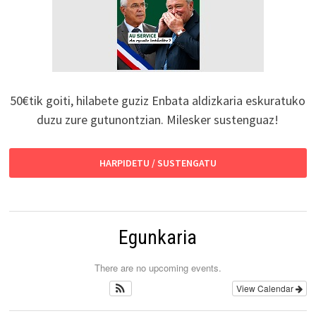
50€tik goiti, hilabete guziz Enbata aldizkaria eskuratuko
duzu zure gutunontzian. Milesker sustenguaz!
HARPIDETU / SUSTENGATU
Egunkaria
There are no upcoming events.
View Calendar