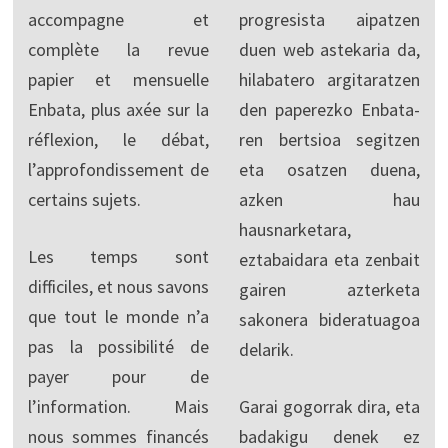
accompagne et
progresista aipatzen
complète la revue
duen web astekaria da,
papier et mensuelle
hilabatero argitaratzen
Enbata, plus axée sur la
den paperezko Enbata-
réflexion, le débat,
ren bertsioa segitzen
l’approfondissement de
eta osatzen duena,
certains sujets.
azken hau
hausnarketara,
Les temps sont
eztabaidara eta zenbait
difficiles, et nous savons
gairen azterketa
que tout le monde n’a
sakonera bideratuagoa
pas la possibilité de
delarik.
payer pour de
l’information. Mais
Garai gogorrak dira, eta
nous sommes financés
badakigu denek ez