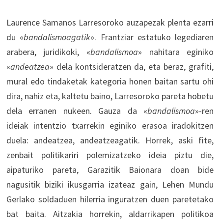
Laurence Samanos Larresoroko auzapezak plenta ezarri
du «
bandalismoagatik
». Frantziar estatuko legediaren
arabera, juridikoki, «
bandalismoa
» nahitara eginiko
«
andeatzea
» dela kontsideratzen da, eta beraz, grafiti,
mural edo tindaketak kategoria honen baitan sartu ohi
dira, nahiz eta, kaltetu baino, Larresoroko pareta hobetu
dela erranen nukeen. Gauza da «
bandalismoa
»-ren
ideiak intentzio txarrekin eginiko erasoa iradokitzen
duela: andeatzea, andeatzeagatik. Horrek, aski fite,
zenbait politikariri polemizatzeko ideia piztu die,
aipaturiko pareta, Garazitik Baionara doan bide
nagusitik biziki ikusgarria izateaz gain, Lehen Mundu
Gerlako soldaduen hilerria inguratzen duen paretetako
bat baita. Aitzakia horrekin, aldarrikapen politikoa