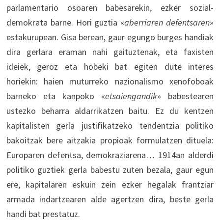
parlamentario osoaren babesarekin, ezker sozial-
demokrata barne. Hori guztia «
aberriaren defentsaren
»
estakurupean. Gisa berean, gaur egungo burges handiak
dira gerlara eraman nahi gaituztenak, eta faxisten
ideiek, geroz eta hobeki bat egiten dute interes
horiekin: haien muturreko nazionalismo xenofoboak
barneko eta kanpoko «
etsaiengandik
» babestearen
ustezko beharra aldarrikatzen baitu. Ez du kentzen
kapitalisten gerla justifikatzeko tendentzia politiko
bakoitzak bere aitzakia propioak formulatzen dituela:
Europaren defentsa, demokraziarena… 1914an alderdi
politiko guztiek gerla babestu zuten bezala, gaur egun
ere, kapitalaren eskuin zein ezker hegalak frantziar
armada indartzearen alde agertzen dira, beste gerla
handi bat prestatuz.