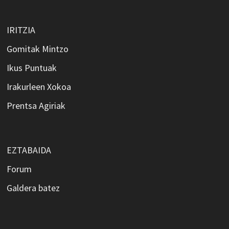
IRITZIA
Gomitak Mintzo
Ikus Puntuak
Irakurleen Xokoa
Prentsa Agiriak
EZTABAIDA
Forum
Galdera batez