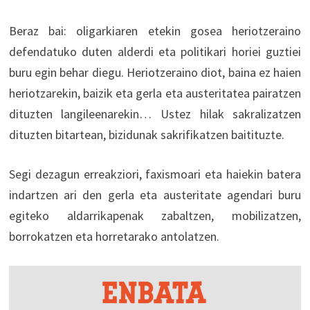
Beraz bai: oligarkiaren etekin gosea heriotzeraino
defendatuko duten alderdi eta politikari horiei guztiei
buru egin behar diegu. Heriotzeraino diot, baina ez haien
heriotzarekin, baizik eta gerla eta austeritatea pairatzen
dituzten langileenarekin… Ustez hilak sakralizatzen
dituzten bitartean, bizidunak sakrifikatzen baitituzte.
Segi dezagun erreakziori, faxismoari eta haiekin batera
indartzen ari den gerla eta austeritate agendari buru
egiteko aldarrikapenak zabaltzen, mobilizatzen,
borrokatzen eta horretarako antolatzen.