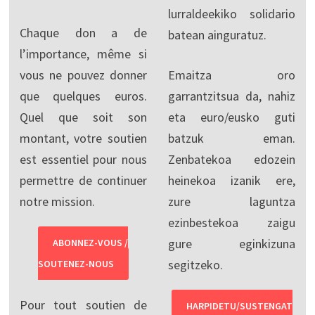
lurraldeekiko solidario
Chaque don a de
batean ainguratuz.
l’importance, même si
vous ne pouvez donner
Emaitza oro
que quelques euros.
garrantzitsua da, nahiz
Quel que soit son
eta euro/eusko guti
montant, votre soutien
batzuk eman.
est essentiel pour nous
Zenbatekoa edozein
permettre de continuer
heinekoa izanik ere,
notre mission.
zure laguntza
ezinbestekoa zaigu
gure eginkizuna
ABONNEZ-VOUS /
segitzeko.
SOUTENEZ-NOUS
Pour tout soutien de
HARPIDETU/SUSTENGAT