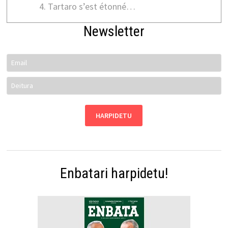
Tartaro s’est étonné…
Newsletter
Enbatari harpidetu!