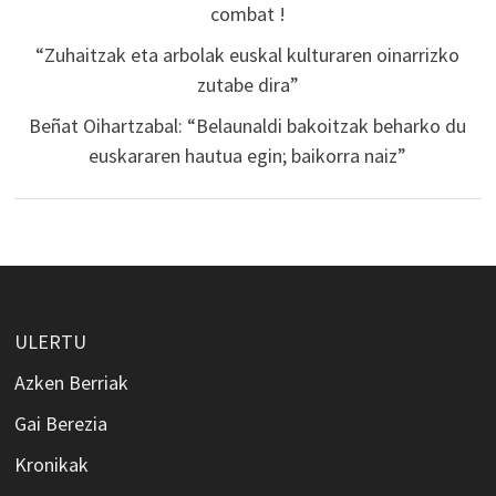
combat !
“Zuhaitzak eta arbolak euskal kulturaren oinarrizko
zutabe dira”
Beñat Oihartzabal: “Belaunaldi bakoitzak beharko du
euskararen hautua egin; baikorra naiz”
ULERTU
Azken Berriak
Gai Berezia
Kronikak