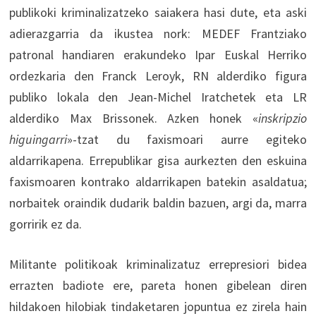
publikoki kriminalizatzeko saiakera hasi dute, eta aski
adierazgarria da ikustea nork: MEDEF Frantziako
patronal handiaren erakundeko Ipar Euskal Herriko
ordezkaria den Franck Leroyk, RN alderdiko figura
publiko lokala den Jean-Michel Iratchetek eta LR
alderdiko Max Brissonek. Azken honek «
inskripzio
higuingarri
»-tzat du faxismoari aurre egiteko
aldarrikapena. Errepublikar gisa aurkezten den eskuina
faxismoaren kontrako aldarrikapen batekin asaldatua;
norbaitek oraindik dudarik baldin bazuen, argi da, marra
gorririk ez da.
Militante politikoak kriminalizatuz errepresiori bidea
errazten badiote ere, pareta honen gibelean diren
hildakoen hilobiak tindaketaren jopuntua ez zirela hain