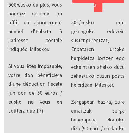
50€/eusko ou plus, vous
U
pourrez recevoir ou
offrir un abonnement
50€/eusko edo
annuel d'Enbata à
gehiagoko edozein
l'adresse postale
sustengurentzat,
indiquée. Milesker.
Enbataren urteko
harpidetza lortzen edo
Si vous êtes imposable,
eskaintzen ahalko duzu
votre don bénéficiera
zehaztuko duzun posta
d’une déduction fiscale
helbidean. Milesker.
(un don de 50 euros /
eusko ne vous en
Zergapean bazira, zure
coûtera que 17).
emaitzak zerga
beherapena ekarriko
dizu (50 euro / eusko-ko