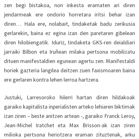
zen begi bistakoa, non inkesta eramaten ari diren
jendarmeak ere ondorio horretara iritsi behar izan
diren… Hala ere, nolabait, tindaketak badu zerikusia
gerlarekin, baina ez egina izan den paretaren gibelean
diren hilobiengatik. Iduriz, tindaketa GKS-ren deialdiari
jarraiki Bilbon eta Iruñean milaka pertsona mobilizatu
dituen manifestaldien egunean agertu zen. Manifestaldi
horiek gazteria langilea deitzen zuen faxismoaren baina
ere gerlaren kontra lehen lerroa hartzera.
Justuki, Larresoroko hilerri hartan diren hildakoak
garaiko kapitalista inperialisten arteko lehiaren biktimak
izan ziren – beste anitzen artean -, garaiko Franck Leroy,
Jean-Michel Iratchet eta Max Brisson-ak izan ziren
milioka pertsona heriotzera eraman zituztenak, arku