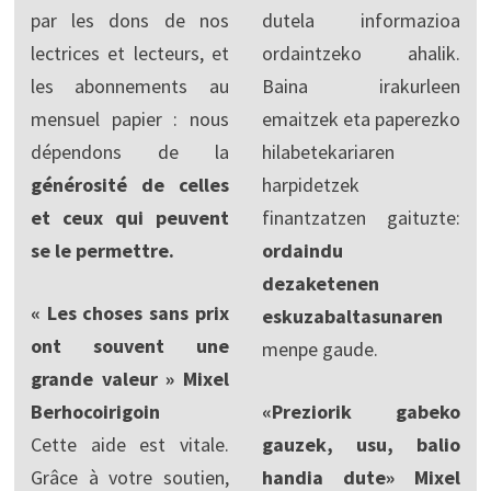
par les dons de nos
dutela informazioa
lectrices et lecteurs, et
ordaintzeko ahalik.
les abonnements au
Baina irakurleen
mensuel papier : nous
emaitzek eta paperezko
dépendons de la
hilabetekariaren
générosité de celles
harpidetzek
et ceux qui peuvent
finantzatzen gaituzte:
se le permettre.
ordaindu
dezaketenen
« Les choses sans prix
eskuzabaltasunaren
ont souvent une
menpe gaude.
grande valeur » Mixel
Berhocoirigoin
«Preziorik gabeko
Cette aide est vitale.
gauzek, usu, balio
Grâce à votre soutien,
handia dute» Mixel