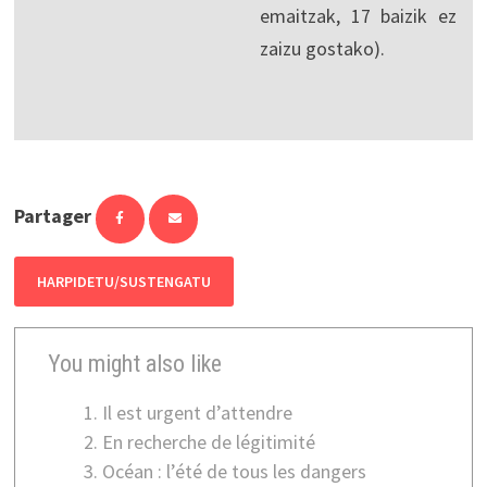
emaitzak, 17 baizik ez
zaizu gostako).
Partager
HARPIDETU/SUSTENGATU
You might also like
Il est urgent d’attendre
En recherche de légitimité
Océan : l’été de tous les dangers