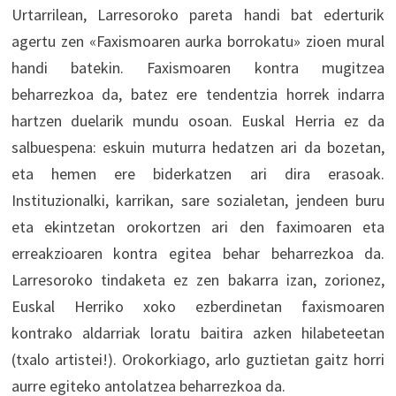
Urtarrilean, Larresoroko pareta handi bat ederturik
agertu zen «Faxismoaren aurka borrokatu» zioen mural
handi batekin. Faxismoaren kontra mugitzea
beharrezkoa da, batez ere tendentzia horrek indarra
hartzen duelarik mundu osoan. Euskal Herria ez da
salbuespena: eskuin muturra hedatzen ari da bozetan,
eta hemen ere biderkatzen ari dira erasoak.
Instituzionalki, karrikan, sare sozialetan, jendeen buru
eta ekintzetan orokortzen ari den faximoaren eta
erreakzioaren kontra egitea behar beharrezkoa da.
Larresoroko tindaketa ez zen bakarra izan, zorionez,
Euskal Herriko xoko ezberdinetan faxismoaren
kontrako aldarriak loratu baitira azken hilabeteetan
(txalo artistei!). Orokorkiago, arlo guztietan gaitz horri
aurre egiteko antolatzea beharrezkoa da.