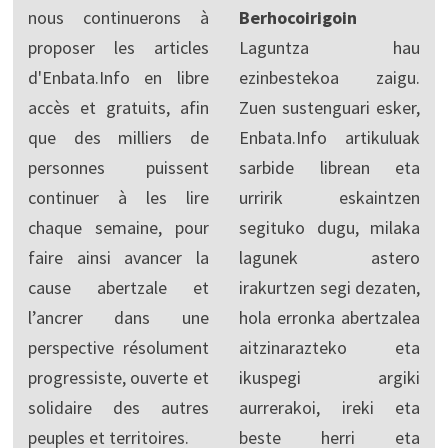
nous continuerons à
Berhocoirigoin
proposer les articles
Laguntza hau
d'Enbata.Info en libre
ezinbestekoa zaigu.
accès et gratuits, afin
Zuen sustenguari esker,
que des milliers de
Enbata.Info artikuluak
personnes puissent
sarbide librean eta
continuer à les lire
urririk eskaintzen
chaque semaine, pour
segituko dugu, milaka
faire ainsi avancer la
lagunek astero
cause abertzale et
irakurtzen segi dezaten,
l’ancrer dans une
hola erronka abertzalea
perspective résolument
aitzinarazteko eta
progressiste, ouverte et
ikuspegi argiki
solidaire des autres
aurrerakoi, ireki eta
peuples et territoires.
beste herri eta