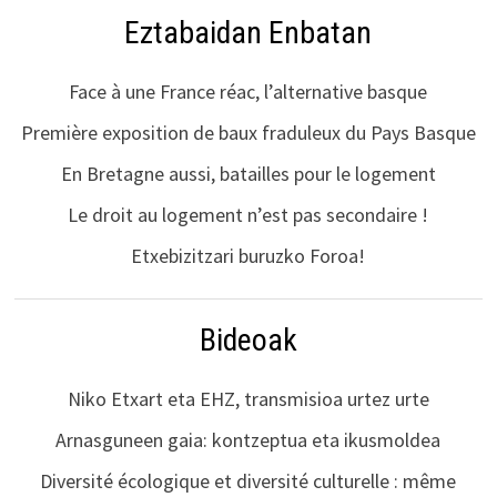
Eztabaidan Enbatan
Face à une France réac, l’alternative basque
Première exposition de baux fraduleux du Pays Basque
En Bretagne aussi, batailles pour le logement
Le droit au logement n’est pas secondaire !
Etxebizitzari buruzko Foroa!
Bideoak
Niko Etxart eta EHZ, transmisioa urtez urte
Arnasguneen gaia: kontzeptua eta ikusmoldea
Diversité écologique et diversité culturelle : même