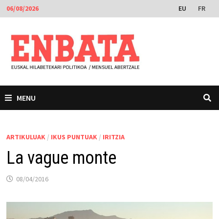
Skip
EU
FR
06/08/2026
to
content
MENU
ARTIKULUAK
/
IKUS PUNTUAK
/
IRITZIA
La vague monte
08/04/2016