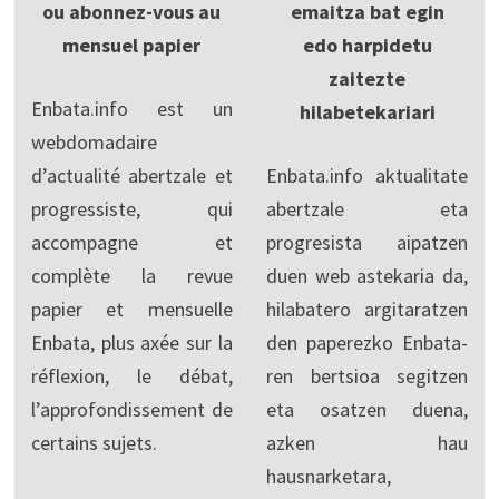
ou abonnez-vous au
emaitza bat egin
mensuel papier
edo harpidetu
zaitezte
Enbata.info est un
hilabetekariari
webdomadaire
d’actualité abertzale et
Enbata.info aktualitate
progressiste, qui
abertzale eta
accompagne et
progresista aipatzen
complète la revue
duen web astekaria da,
papier et mensuelle
hilabatero argitaratzen
Enbata, plus axée sur la
den paperezko Enbata-
réflexion, le débat,
ren bertsioa segitzen
l’approfondissement de
eta osatzen duena,
certains sujets.
azken hau
hausnarketara,