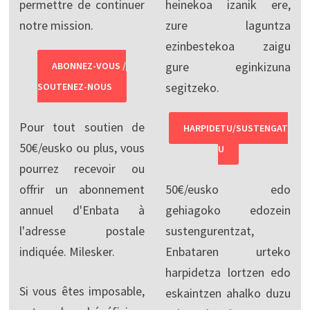
permettre de continuer
heinekoa izanik ere,
notre mission.
zure laguntza
ezinbestekoa zaigu
gure eginkizuna
ABONNEZ-VOUS /
segitzeko.
SOUTENEZ-NOUS
Pour tout soutien de
HARPIDETU/SUSTENGAT
50€/eusko ou plus, vous
U
pourrez recevoir ou
offrir un abonnement
50€/eusko edo
annuel d'Enbata à
gehiagoko edozein
l'adresse postale
sustengurentzat,
indiquée. Milesker.
Enbataren urteko
harpidetza lortzen edo
Si vous êtes imposable,
eskaintzen ahalko duzu