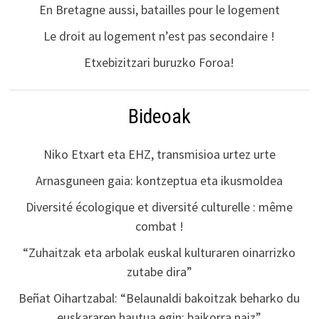
En Bretagne aussi, batailles pour le logement
Le droit au logement n’est pas secondaire !
Etxebizitzari buruzko Foroa!
Bideoak
Niko Etxart eta EHZ, transmisioa urtez urte
Arnasguneen gaia: kontzeptua eta ikusmoldea
Diversité écologique et diversité culturelle : même
combat !
“Zuhaitzak eta arbolak euskal kulturaren oinarrizko
zutabe dira”
Beñat Oihartzabal: “Belaunaldi bakoitzak beharko du
euskararen hautua egin; baikorra naiz”