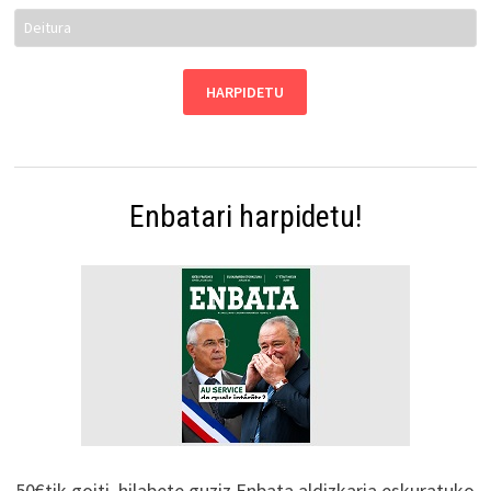
Enbatari harpidetu!
50€tik goiti, hilabete guziz Enbata aldizkaria eskuratuko