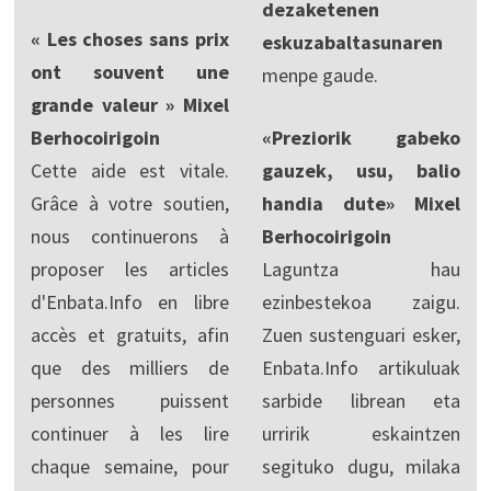
dezaketenen
« Les choses sans prix
eskuzabaltasunaren
ont souvent une
menpe gaude.
grande valeur » Mixel
Berhocoirigoin
«Preziorik gabeko
Cette aide est vitale.
gauzek, usu, balio
Grâce à votre soutien,
handia dute» Mixel
nous continuerons à
Berhocoirigoin
proposer les articles
Laguntza hau
d'Enbata.Info en libre
ezinbestekoa zaigu.
accès et gratuits, afin
Zuen sustenguari esker,
que des milliers de
Enbata.Info artikuluak
personnes puissent
sarbide librean eta
continuer à les lire
urririk eskaintzen
chaque semaine, pour
segituko dugu, milaka