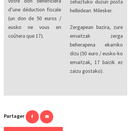
votre don bénéficiera
zehaztuko duzun posta
d’une déduction fiscale
helbidean. Milesker.
(un don de 50 euros /
eusko ne vous en
Zergapean bazira, zure
coûtera que 17).
emaitzak zerga
beherapena ekarriko
dizu (50 euro / eusko-ko
emaitzak, 17 baizik ez
zaizu gostako).
Partager