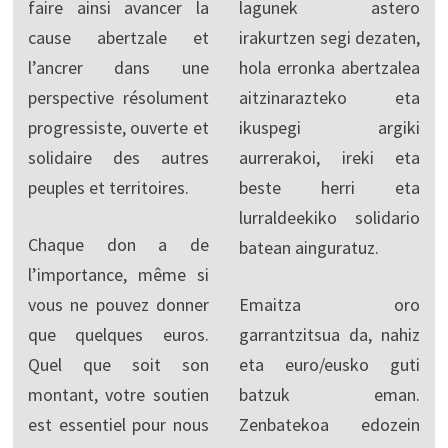
faire ainsi avancer la
lagunek astero
cause abertzale et
irakurtzen segi dezaten,
l’ancrer dans une
hola erronka abertzalea
perspective résolument
aitzinarazteko eta
progressiste, ouverte et
ikuspegi argiki
solidaire des autres
aurrerakoi, ireki eta
peuples et territoires.
beste herri eta
lurraldeekiko solidario
Chaque don a de
batean ainguratuz.
l’importance, même si
vous ne pouvez donner
Emaitza oro
que quelques euros.
garrantzitsua da, nahiz
Quel que soit son
eta euro/eusko guti
montant, votre soutien
batzuk eman.
est essentiel pour nous
Zenbatekoa edozein