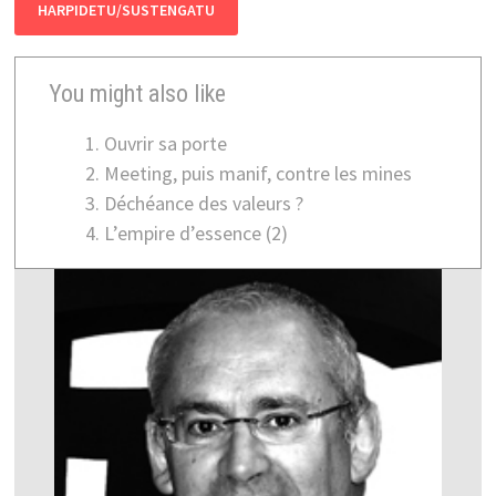
HARPIDETU/SUSTENGATU
You might also like
Ouvrir sa porte
Meeting, puis manif, contre les mines
Déchéance des valeurs ?
L’empire d’essence (2)