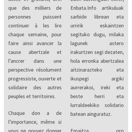
que des milliers de
Enbata.Info artikuluak
personnes puissent
sarbide librean eta
continuer à les lire
urririk eskaintzen
chaque semaine, pour
segituko dugu, milaka
faire ainsi avancer la
lagunek astero
cause abertzale et
irakurtzen segi dezaten,
l’ancrer dans une
hola erronka abertzalea
perspective résolument
aitzinarazteko eta
progressiste, ouverte et
ikuspegi argiki
solidaire des autres
aurrerakoi, ireki eta
peuples et territoires.
beste herri eta
lurraldeekiko solidario
Chaque don a de
batean ainguratuz.
l’importance, même si
vous ne pouvez donner
Emaitza oro