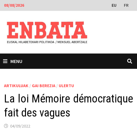
Skip
EU
FR
08/08/2026
to
content
MENU
ARTIKULUAK
/
GAI BEREZIA
/
ULERTU
La loi Mémoire démocratique
fait des vagues
04/09/2022