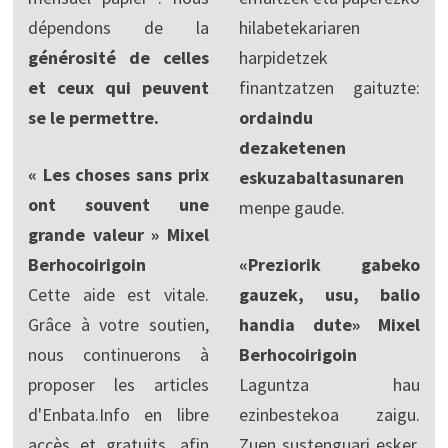
dépendons de la
hilabetekariaren
générosité de celles
harpidetzek
et ceux qui peuvent
finantzatzen gaituzte:
se le permettre.
ordaindu
dezaketenen
« Les choses sans prix
eskuzabaltasunaren
ont souvent une
menpe gaude.
grande valeur » Mixel
Berhocoirigoin
«Preziorik gabeko
Cette aide est vitale.
gauzek, usu, balio
Grâce à votre soutien,
handia dute» Mixel
nous continuerons à
Berhocoirigoin
proposer les articles
Laguntza hau
d'Enbata.Info en libre
ezinbestekoa zaigu.
accès et gratuits, afin
Zuen sustenguari esker,