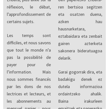
réflexion, le débat,
ren bertsioa segitzen
l’approfondissement de
eta osatzen duena,
certains sujets.
azken hau
hausnarketara,
Les temps sont
eztabaidara eta zenbait
difficiles, et nous savons
gairen azterketa
que tout le monde n’a
sakonera bideratuagoa
pas la possibilité de
delarik.
payer pour de
l’information. Mais
Garai gogorrak dira, eta
nous sommes financés
badakigu denek ez
par les dons de nos
dutela informazioa
lectrices et lecteurs, et
ordaintzeko ahalik.
les abonnements au
Baina irakurleen
mensuel papier : nous
emaitzek eta paperezko