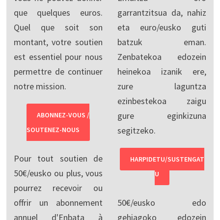
que quelques euros.
garrantzitsua da, nahiz
Quel que soit son
eta euro/eusko guti
montant, votre soutien
batzuk eman.
est essentiel pour nous
Zenbatekoa edozein
permettre de continuer
heinekoa izanik ere,
notre mission.
zure laguntza
ezinbestekoa zaigu
gure eginkizuna
ABONNEZ-VOUS /
segitzeko.
SOUTENEZ-NOUS
Pour tout soutien de
HARPIDETU/SUSTENGAT
50€/eusko ou plus, vous
U
pourrez recevoir ou
offrir un abonnement
50€/eusko edo
annuel d'Enbata à
gehiagoko edozein