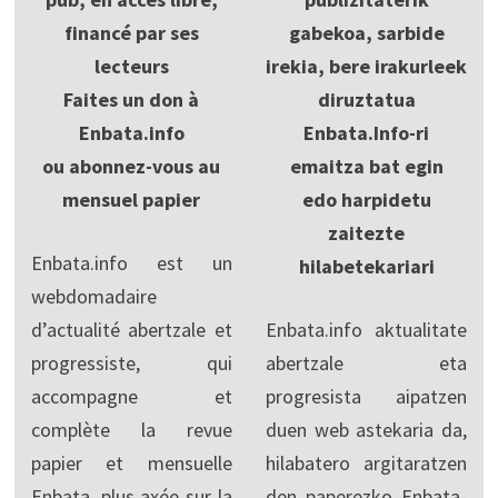
financé par ses
gabekoa, sarbide
lecteurs
irekia, bere irakurleek
Faites un don à
diruztatua
Enbata.info
Enbata.Info-ri
ou abonnez-vous au
emaitza bat egin
mensuel papier
edo harpidetu
zaitezte
Enbata.info est un
hilabetekariari
webdomadaire
d’actualité abertzale et
Enbata.info aktualitate
progressiste, qui
abertzale eta
accompagne et
progresista aipatzen
complète la revue
duen web astekaria da,
papier et mensuelle
hilabatero argitaratzen
Enbata, plus axée sur la
den paperezko Enbata-