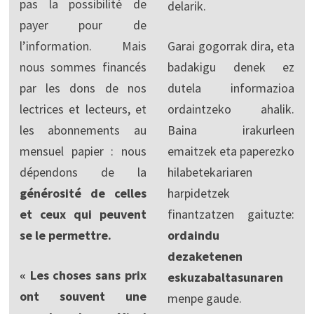
pas la possibilité de
delarik.
payer pour de
l’information. Mais
Garai gogorrak dira, eta
nous sommes financés
badakigu denek ez
par les dons de nos
dutela informazioa
lectrices et lecteurs, et
ordaintzeko ahalik.
les abonnements au
Baina irakurleen
mensuel papier : nous
emaitzek eta paperezko
dépendons de la
hilabetekariaren
générosité de celles
harpidetzek
et ceux qui peuvent
finantzatzen gaituzte:
se le permettre.
ordaindu
dezaketenen
« Les choses sans prix
eskuzabaltasunaren
ont souvent une
menpe gaude.