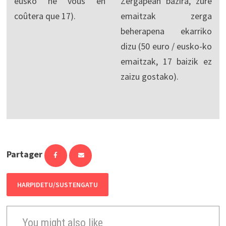
eusko ne vous en
Zergapean bazira, zure
coûtera que 17).
emaitzak zerga
beherapena ekarriko
dizu (50 euro / eusko-ko
emaitzak, 17 baizik ez
zaizu gostako).
Partager
HARPIDETU/SUSTENGATU
You might also like