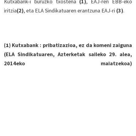
Kutxabank-i buruzko txostena
(1)
, EAJ-ren EBB-eko
iritzia
(2)
, eta ELA Sindikatuaren erantzuna EAJ-ri
(3)
.
(1)
Kutxabank : pribatizazioa, ez da komeni zaiguna
(ELA Sindikatuaren, Azterketak saileko 29. alea,
2014eko maiatzekoa)