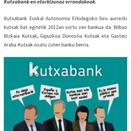
Kutxabank-en etorkizunaz errandakoak.
Kutxabank Euskal Autonomia Erkidegoko hiru aurrezki
kutxak bat egitetik 2012an sortu zen bankua da. Bilbao
Bizkaia Kutxak, Gipuzkoa Donostia Kutxak eta Gasteiz
Araba Kutxak osatu zuten banku berria.