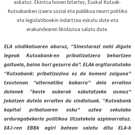
eskatuz. Ekintza honen bitartez, Euskal Kutxak-
Kutxabanken izaera sozial eta publikoa neurri politiko
eta legislatiboekin indartzea eskatu dute eta
erakundearen likidazioa salatu dute.
ELA sindikatuaren aburuz, “Sinestarazi nahi digute
legeak Kutxabank-en pribatizatzera behartzen
gaituela, baina hori gezurra da”. ELAk argitaratutako
“Kutxabank: pribatizazioa ez da komeni zaiguna”
txostenan “alternatiba bakarra” dela erraiten
dutenek “beste aukerak ezkutatzeko asmoz”
jokatzen dutela erraiten du sindiatuak. “Kutxabank
kapital pribatuaren esku” uztea sekulako
arduragabekeria politikoa litzatekela azpimarratuz.
EAJ-ren EBBk agiri batean salatu ditu ELA-k