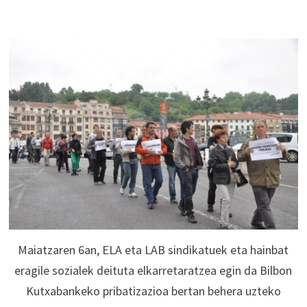
Maiatzaren 6an, ELA eta LAB sindikatuek eta hainbat
eragile sozialek deituta elkarretaratzea egin da Bilbon
Kutxabankeko pribatizazioa bertan behera uzteko