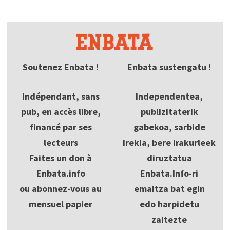
Soutenez Enbata !
Enbata sustengatu !
Indépendant, sans
Independentea,
pub, en accès libre,
publizitaterik
financé par ses
gabekoa, sarbide
lecteurs
irekia, bere irakurleek
Faites un don à
diruztatua
Enbata.info
Enbata.Info-ri
ou abonnez-vous au
emaitza bat egin
mensuel papier
edo harpidetu
zaitezte