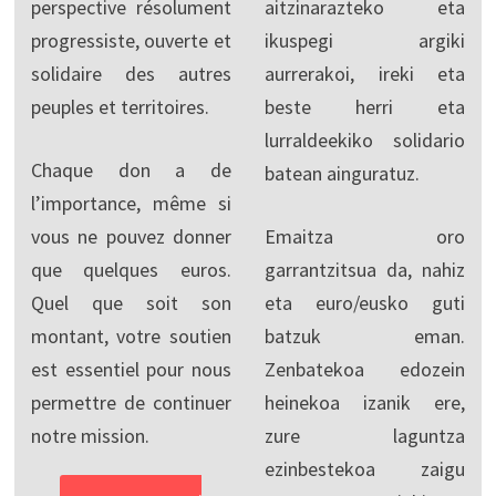
perspective résolument
aitzinarazteko eta
progressiste, ouverte et
ikuspegi argiki
solidaire des autres
aurrerakoi, ireki eta
peuples et territoires.
beste herri eta
lurraldeekiko solidario
Chaque don a de
batean ainguratuz.
l’importance, même si
vous ne pouvez donner
Emaitza oro
que quelques euros.
garrantzitsua da, nahiz
Quel que soit son
eta euro/eusko guti
montant, votre soutien
batzuk eman.
est essentiel pour nous
Zenbatekoa edozein
permettre de continuer
heinekoa izanik ere,
notre mission.
zure laguntza
ezinbestekoa zaigu