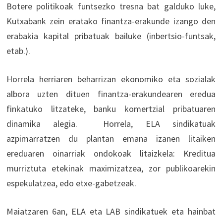
Botere politikoak funtsezko tresna bat galduko luke,
Kutxabank zein eratako finantza-erakunde izango den
erabakia kapital pribatuak bailuke (inbertsio-funtsak,
etab.).
Horrela herriaren beharrizan ekonomiko eta sozialak
albora uzten dituen finantza-erakundearen eredua
finkatuko litzateke, banku komertzial pribatuaren
dinamika alegia. Horrela, ELA sindikatuak
azpimarratzen du plantan emana izanen litaiken
ereduaren oinarriak ondokoak litaizkela: Kreditua
murriztuta etekinak maximizatzea, zor publikoarekin
espekulatzea, edo etxe-gabetzeak.
Maiatzaren 6an, ELA eta LAB sindikatuek eta hainbat