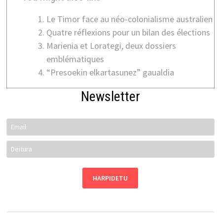
Le Timor face au néo-colonialisme australien
Quatre réflexions pour un bilan des élections
Marienia et Lorategi, deux dossiers
emblématiques
“Presoekin elkartasunez” gaualdia
Newsletter