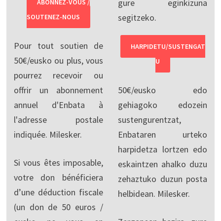
gure eginkizuna
ABONNEZ-VOUS /
segitzeko.
SOUTENEZ-NOUS
Pour tout soutien de
HARPIDETU/SUSTENGAT
50€/eusko ou plus, vous
U
pourrez recevoir ou
offrir un abonnement
50€/eusko edo
annuel d'Enbata à
gehiagoko edozein
l'adresse postale
sustengurentzat,
indiquée. Milesker.
Enbataren urteko
harpidetza lortzen edo
Si vous êtes imposable,
eskaintzen ahalko duzu
votre don bénéficiera
zehaztuko duzun posta
d’une déduction fiscale
helbidean. Milesker.
(un don de 50 euros /