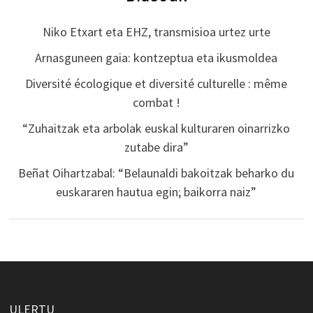
Niko Etxart eta EHZ, transmisioa urtez urte
Arnasguneen gaia: kontzeptua eta ikusmoldea
Diversité écologique et diversité culturelle : même
combat !
“Zuhaitzak eta arbolak euskal kulturaren oinarrizko
zutabe dira”
Beñat Oihartzabal: “Belaunaldi bakoitzak beharko du
euskararen hautua egin; baikorra naiz”
ULERTU