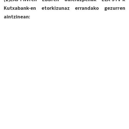
Kutxabank-en etorkizunaz errandako gezurren
aintzinean: