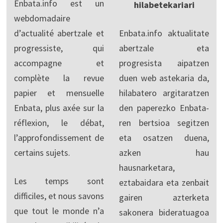
Enbata.info est un
hilabetekariari
webdomadaire
d’actualité abertzale et
Enbata.info aktualitate
progressiste, qui
abertzale eta
accompagne et
progresista aipatzen
complète la revue
duen web astekaria da,
papier et mensuelle
hilabatero argitaratzen
Enbata, plus axée sur la
den paperezko Enbata-
réflexion, le débat,
ren bertsioa segitzen
l’approfondissement de
eta osatzen duena,
certains sujets.
azken hau
hausnarketara,
Les temps sont
eztabaidara eta zenbait
difficiles, et nous savons
gairen azterketa
que tout le monde n’a
sakonera bideratuagoa