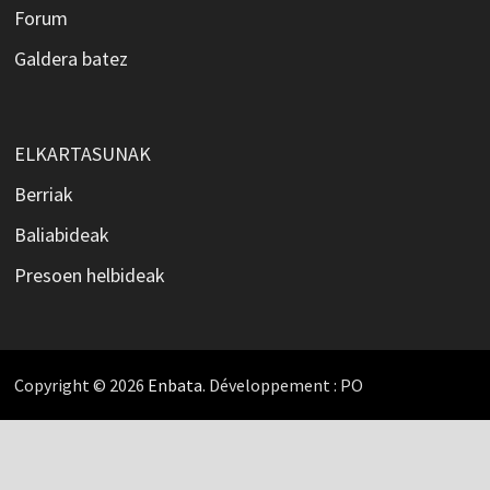
Forum
Galdera batez
ELKARTASUNAK
Berriak
Baliabideak
Presoen helbideak
Copyright © 2026
Enbata
. Développement : PO