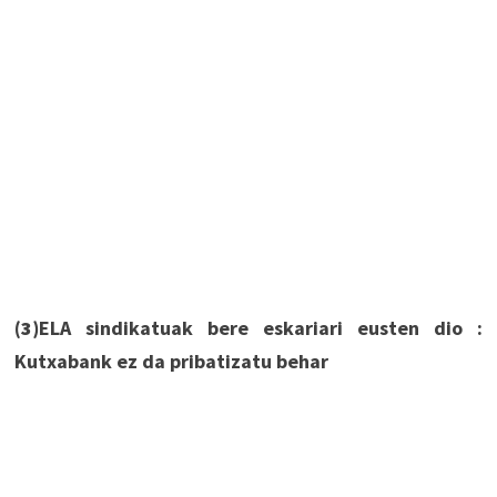
(3)
ELA sindikatuak bere eskariari eusten dio :
Kutxabank ez da pribatizatu behar