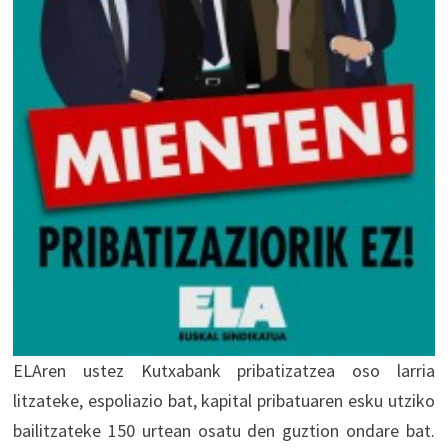
ELAren ustez Kutxabank pribatizatzea oso larria
litzateke, espoliazio bat, kapital pribatuaren esku utziko
bailitzateke 150 urtean osatu den guztion ondare bat.