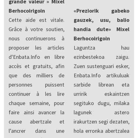
grande valeur » Mixel
Berhocoirigoin
«Preziorik gabeko
Cette aide est vitale.
gauzek, usu, balio
Grâce à votre soutien,
handia dute» Mixel
nous continuerons à
Berhocoirigoin
proposer les articles
Laguntza hau
d'Enbata.Info en libre
ezinbestekoa zaigu.
accès et gratuits, afin
Zuen sustenguari esker,
que des milliers de
Enbata.Info artikuluak
personnes puissent
sarbide librean eta
continuer à les lire
urririk eskaintzen
chaque semaine, pour
segituko dugu, milaka
faire ainsi avancer la
lagunek astero
cause abertzale et
irakurtzen segi dezaten,
l’ancrer dans une
hola erronka abertzalea