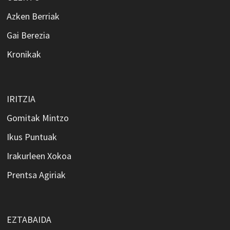
Azken Berriak
Gai Berezia
Kronikak
IRITZIA
Gomitak Mintzo
Ikus Puntuak
Irakurleen Xokoa
Prentsa Agiriak
EZTABAIDA