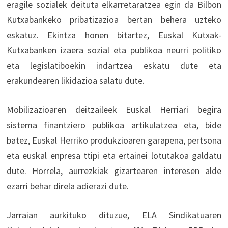
eragile sozialek deituta elkarretaratzea egin da Bilbon
Kutxabankeko pribatizazioa bertan behera uzteko
eskatuz. Ekintza honen bitartez, Euskal Kutxak-
Kutxabanken izaera sozial eta publikoa neurri politiko
eta legislatiboekin indartzea eskatu dute eta
erakundearen likidazioa salatu dute.
Mobilizazioaren deitzaileek Euskal Herriari begira
sistema finantziero publikoa artikulatzea eta, bide
batez, Euskal Herriko produkzioaren garapena, pertsona
eta euskal enpresa ttipi eta ertainei lotutakoa galdatu
dute. Horrela, aurrezkiak gizartearen interesen alde
ezarri behar direla adierazi dute.
Jarraian aurkituko dituzue, ELA Sindikatuaren