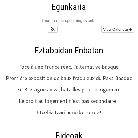
Egunkaria
There are no upcoming events.
View Calendar
Eztabaidan Enbatan
Face à une France réac, l’alternative basque
Première exposition de baux fraduleux du Pays Basque
En Bretagne aussi, batailles pour le logement
Le droit au logement n’est pas secondaire !
Etxebizitzari buruzko Foroa!
Bideoak