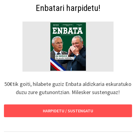
Enbatari harpidetu!
50€tik goiti, hilabete guziz Enbata aldizkaria eskuratuko
duzu zure gutunontzian. Milesker sustenguaz!
HARPIDETU / SUSTENGATU