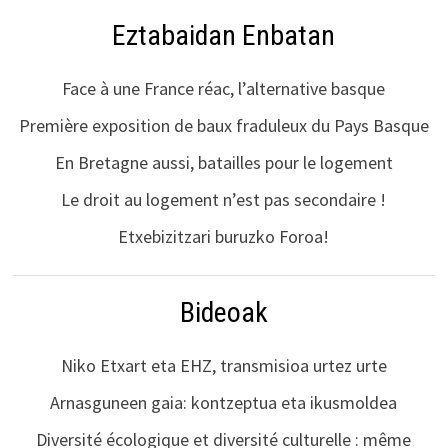
Eztabaidan Enbatan
Face à une France réac, l’alternative basque
Première exposition de baux fraduleux du Pays Basque
En Bretagne aussi, batailles pour le logement
Le droit au logement n’est pas secondaire !
Etxebizitzari buruzko Foroa!
Bideoak
Niko Etxart eta EHZ, transmisioa urtez urte
Arnasguneen gaia: kontzeptua eta ikusmoldea
Diversité écologique et diversité culturelle : même