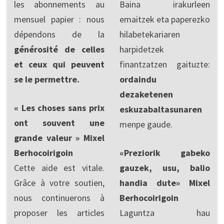
les abonnements au
Baina irakurleen
mensuel papier : nous
emaitzek eta paperezko
dépendons de la
hilabetekariaren
générosité de celles
harpidetzek
et ceux qui peuvent
finantzatzen gaituzte:
se le permettre.
ordaindu
dezaketenen
« Les choses sans prix
eskuzabaltasunaren
ont souvent une
menpe gaude.
grande valeur » Mixel
Berhocoirigoin
«Preziorik gabeko
Cette aide est vitale.
gauzek, usu, balio
Grâce à votre soutien,
handia dute» Mixel
nous continuerons à
Berhocoirigoin
proposer les articles
Laguntza hau