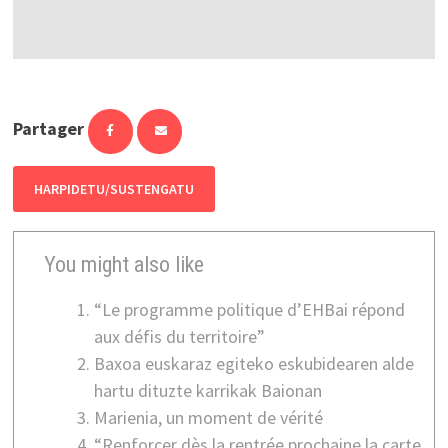
Partager
HARPIDETU/SUSTENGATU
You might also like
“Le programme politique d’EHBai répond
aux défis du territoire”
Baxoa euskaraz egiteko eskubidearen alde
hartu dituzte karrikak Baionan
Marienia, un moment de vérité
“Renforcer dès la rentrée prochaine la carte