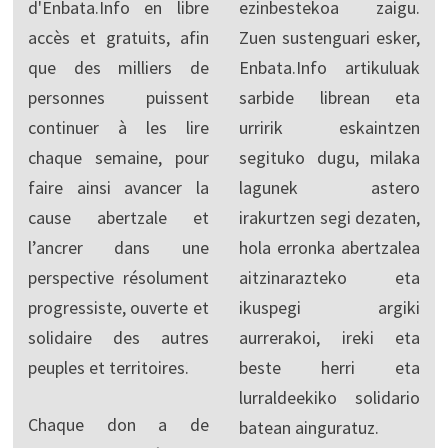
d'Enbata.Info en libre
ezinbestekoa zaigu.
accès et gratuits, afin
Zuen sustenguari esker,
que des milliers de
Enbata.Info artikuluak
personnes puissent
sarbide librean eta
continuer à les lire
urririk eskaintzen
chaque semaine, pour
segituko dugu, milaka
faire ainsi avancer la
lagunek astero
cause abertzale et
irakurtzen segi dezaten,
l’ancrer dans une
hola erronka abertzalea
perspective résolument
aitzinarazteko eta
progressiste, ouverte et
ikuspegi argiki
solidaire des autres
aurrerakoi, ireki eta
peuples et territoires.
beste herri eta
lurraldeekiko solidario
Chaque don a de
batean ainguratuz.