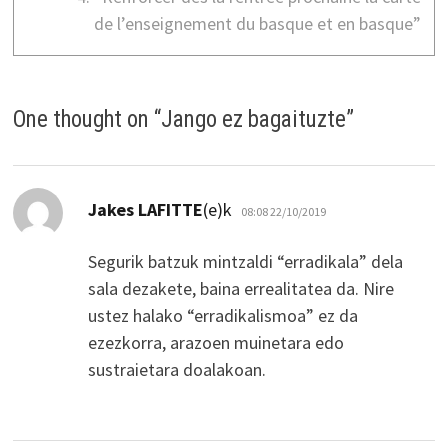
de l’enseignement du basque et en basque”
One thought on “
Jango ez bagaituzte
”
dio:
Jakes LAFITTE
(e)k
08:08 22/10/2019
Segurik batzuk mintzaldi “erradikala” dela
sala dezakete, baina errealitatea da. Nire
ustez halako “erradikalismoa” ez da
ezezkorra, arazoen muinetara edo
sustraietara doalakoan.