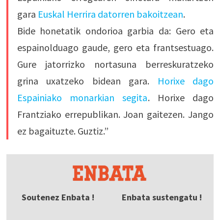
gara
Euskal Herrira datorren bakoitzean
.
Bide honetatik ondorioa garbia da: Gero eta
espainolduago gaude, gero eta frantsestuago.
Gure jatorrizko nortasuna berreskuratzeko
grina uxatzeko bidean gara.
Horixe dago
Espainiako monarkian segita
. Horixe dago
Frantziako errepublikan. Joan gaitezen. Jango
ez bagaituzte. Guztiz.”
Soutenez Enbata !
Enbata sustengatu !