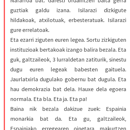
Nafarroa bat. Garesti ordaintzen baita gerra
guztiak galdu izana. Isilarazi dizkigute
hildakoak, atxilotuak, erbesteratuak. Isilarazi
gure errelatoak.
Eta ezarri ziguten euren legea. Sortu zizkiguten
instituzioak bertakoak izango balira bezala. Eta
guk, galtzaileok, 3 lurraldetan zatiturik, sinestu
dugu euren legeak babesten gaituela.
Jaurlatxirla dugulako gobernu bat dugula. Eta
hau demokrazia bat dela. Hauxe dela egoera
normala. Eta bla. Eta ja. Eta pa!
Baina nik bezala dakizue zuek: Espainia
monarkia bat da. Eta gu, galtzaileok,
Espainiako erregearen oinetara makurtzen