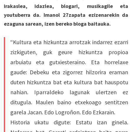
irakaslea, idazlea, blogari, musikagile eta
youtuberra da. Imanol 27zapata ezizenarekin da
ezaguna sarean, izen bereko bloga baitauka.
“Kultura eta hizkuntza arrotzak indarrez ezarri
zizkiguten, guk geure hizkuntza propioa
arbuiatu eta gutxiesteraino. Eta horrelaxe
gaude: Debeku eta zigorrez hilzorira eraman
duten hizkuntza bat eta kultura bat hauspotu
nahian. Iparraldeko lagunak ulertzen ez
ditugula. Maulen baino etxekoago sentitzen
garela Jacan. Edo Logroñon. Edo Ezkarain.
Historia ukatu digute: Estatu izan ginela.