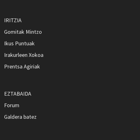
IRITZIA
Gomitak Mintzo
Ikus Puntuak
Irakurleen Xokoa
Prentsa Agiriak
EZTABAIDA
Forum
Galdera batez