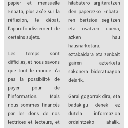
papier et mensuelle
hilabatero argitaratzen
Enbata, plus axée sur la
den paperezko Enbata-
réflexion, le débat,
ren bertsioa segitzen
l’approfondissement de
eta osatzen duena,
certains sujets.
azken hau
hausnarketara,
Les temps sont
eztabaidara eta zenbait
difficiles, et nous savons
gairen azterketa
que tout le monde n’a
sakonera bideratuagoa
pas la possibilité de
delarik.
payer pour de
l’information. Mais
Garai gogorrak dira, eta
nous sommes financés
badakigu denek ez
par les dons de nos
dutela informazioa
lectrices et lecteurs, et
ordaintzeko ahalik.