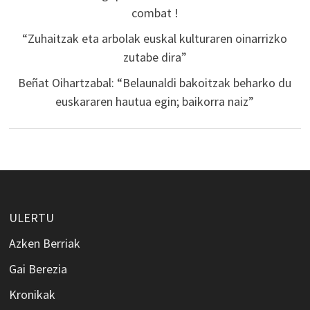
combat !
“Zuhaitzak eta arbolak euskal kulturaren oinarrizko
zutabe dira”
Beñat Oihartzabal: “Belaunaldi bakoitzak beharko du
euskararen hautua egin; baikorra naiz”
ULERTU
Azken Berriak
Gai Berezia
Kronikak