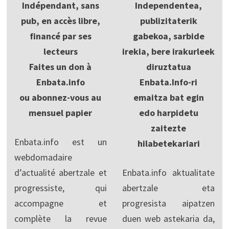
Indépendant, sans
Independentea,
pub, en accès libre,
publizitaterik
financé par ses
gabekoa, sarbide
lecteurs
irekia, bere irakurleek
Faites un don à
diruztatua
Enbata.info
Enbata.Info-ri
ou abonnez-vous au
emaitza bat egin
mensuel papier
edo harpidetu
zaitezte
Enbata.info est un
hilabetekariari
webdomadaire
d’actualité abertzale et
Enbata.info aktualitate
progressiste, qui
abertzale eta
accompagne et
progresista aipatzen
complète la revue
duen web astekaria da,