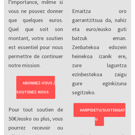
l’importance, même si
vous ne pouvez donner
Emaitza oro
que quelques euros.
garrantzitsua da, nahiz
Quel que soit son
eta euro/eusko guti
montant, votre soutien
batzuk eman.
est essentiel pour nous
Zenbatekoa edozein
permettre de continuer
heinekoa izanik ere,
notre mission.
zure laguntza
ezinbestekoa zaigu
gure eginkizuna
ABONNEZ-VOUS /
segitzeko.
SOUTENEZ-NOUS
Pour tout soutien de
HARPIDETU/SUSTENGAT
50€/eusko ou plus, vous
U
pourrez recevoir ou