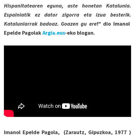
Hispanitatearen eguna, aste honetan Katalunia.
Espainiatik ez dator zigorra eta izua besterik.
Kataluniarrak badoaz. Goazen gu ere
!” dio Imanol
Epelde Pagolak
Argia.eus
-eko blogan.
Imanol Epelde Pagola, (Zarautz, Gipuzkoa, 1977 )