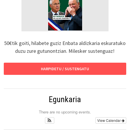
50€tik goiti, hilabete guziz Enbata aldizkaria eskuratuko
duzu zure gutunontzian. Milesker sustenguaz!
HARPIDETU / SUSTENGATU
Egunkaria
There are no upcoming events.
View Calendar