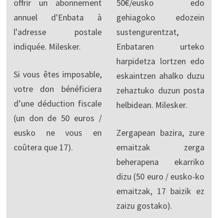
offrir un abonnement
50€/eusko edo
annuel d'Enbata à
gehiagoko edozein
l'adresse postale
sustengurentzat,
indiquée. Milesker.
Enbataren urteko
harpidetza lortzen edo
Si vous êtes imposable,
eskaintzen ahalko duzu
votre don bénéficiera
zehaztuko duzun posta
d’une déduction fiscale
helbidean. Milesker.
(un don de 50 euros /
eusko ne vous en
Zergapean bazira, zure
coûtera que 17).
emaitzak zerga
beherapena ekarriko
dizu (50 euro / eusko-ko
emaitzak, 17 baizik ez
zaizu gostako).