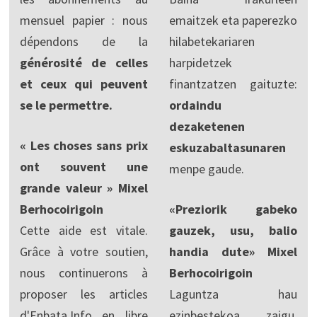
mensuel papier : nous
emaitzek eta paperezko
dépendons de la
hilabetekariaren
générosité de celles
harpidetzek
et ceux qui peuvent
finantzatzen gaituzte:
se le permettre.
ordaindu
dezaketenen
« Les choses sans prix
eskuzabaltasunaren
ont souvent une
menpe gaude.
grande valeur » Mixel
Berhocoirigoin
«Preziorik gabeko
Cette aide est vitale.
gauzek, usu, balio
Grâce à votre soutien,
handia dute» Mixel
nous continuerons à
Berhocoirigoin
proposer les articles
Laguntza hau
d'Enbata.Info en libre
ezinbestekoa zaigu.