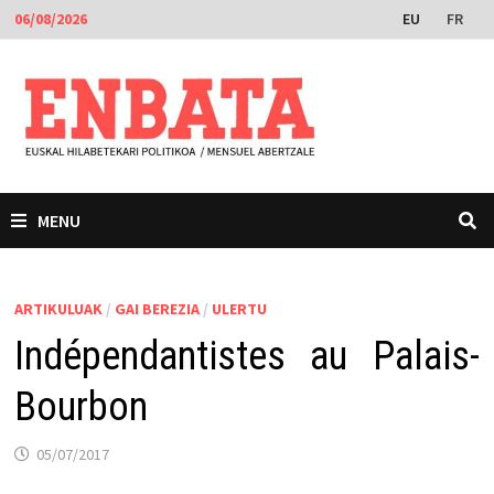
Skip
EU
FR
06/08/2026
to
content
MENU
ARTIKULUAK
/
GAI BEREZIA
/
ULERTU
Indépendantistes au Palais-
Bourbon
05/07/2017