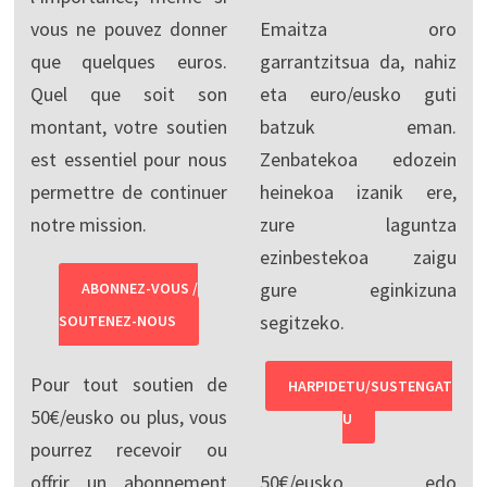
vous ne pouvez donner
Emaitza oro
que quelques euros.
garrantzitsua da, nahiz
Quel que soit son
eta euro/eusko guti
montant, votre soutien
batzuk eman.
est essentiel pour nous
Zenbatekoa edozein
permettre de continuer
heinekoa izanik ere,
notre mission.
zure laguntza
ezinbestekoa zaigu
gure eginkizuna
ABONNEZ-VOUS /
segitzeko.
SOUTENEZ-NOUS
Pour tout soutien de
HARPIDETU/SUSTENGAT
50€/eusko ou plus, vous
U
pourrez recevoir ou
offrir un abonnement
50€/eusko edo