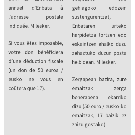
annuel d'Enbata à
gehiagoko edozein
l'adresse postale
sustengurentzat,
indiquée. Milesker.
Enbataren urteko
harpidetza lortzen edo
Si vous êtes imposable,
eskaintzen ahalko duzu
votre don bénéficiera
zehaztuko duzun posta
d’une déduction fiscale
helbidean. Milesker.
(un don de 50 euros /
eusko ne vous en
Zergapean bazira, zure
coûtera que 17).
emaitzak zerga
beherapena ekarriko
dizu (50 euro / eusko-ko
emaitzak, 17 baizik ez
zaizu gostako).