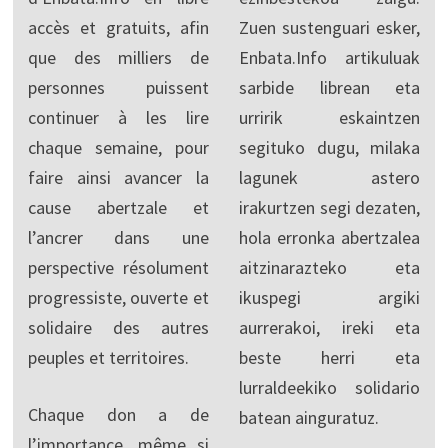
accès et gratuits, afin
Zuen sustenguari esker,
que des milliers de
Enbata.Info artikuluak
personnes puissent
sarbide librean eta
continuer à les lire
urririk eskaintzen
chaque semaine, pour
segituko dugu, milaka
faire ainsi avancer la
lagunek astero
cause abertzale et
irakurtzen segi dezaten,
l’ancrer dans une
hola erronka abertzalea
perspective résolument
aitzinarazteko eta
progressiste, ouverte et
ikuspegi argiki
solidaire des autres
aurrerakoi, ireki eta
peuples et territoires.
beste herri eta
lurraldeekiko solidario
Chaque don a de
batean ainguratuz.
l’importance, même si