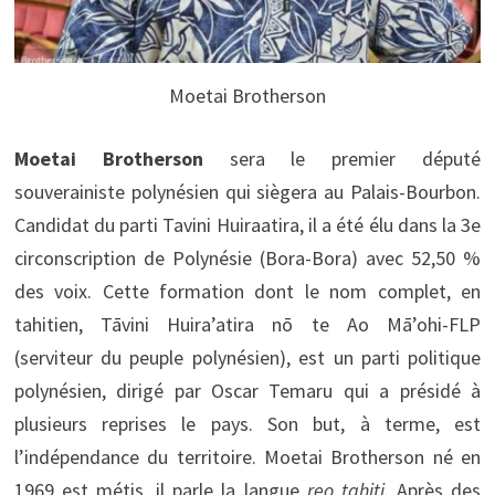
Moetai Brotherson
Moetai Brotherson
sera le premier député
souverainiste polynésien qui siègera au Palais-Bourbon.
Candidat du parti Tavini Huiraatira, il a été élu dans la 3e
circonscription de Polynésie (Bora-Bora) avec 52,50 %
des voix. Cette formation dont le nom complet, en
tahitien, Tāvini Huira’atira nō te Ao Mā’ohi-FLP
(serviteur du peuple polynésien), est un parti politique
polynésien, dirigé par Oscar Temaru qui a présidé à
plusieurs reprises le pays. Son but, à terme, est
l’indépendance du territoire. Moetai Brotherson né en
1969 est métis, il parle la langue
reo tahiti.
Après des