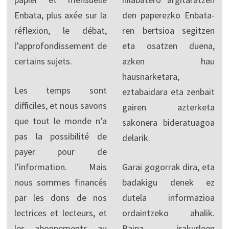
Enbata, plus axée sur la
den paperezko Enbata-
réflexion, le débat,
ren bertsioa segitzen
l’approfondissement de
eta osatzen duena,
certains sujets.
azken hau
hausnarketara,
Les temps sont
eztabaidara eta zenbait
difficiles, et nous savons
gairen azterketa
que tout le monde n’a
sakonera bideratuagoa
pas la possibilité de
delarik.
payer pour de
l’information. Mais
Garai gogorrak dira, eta
nous sommes financés
badakigu denek ez
par les dons de nos
dutela informazioa
lectrices et lecteurs, et
ordaintzeko ahalik.
les abonnements au
Baina irakurleen