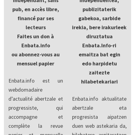
Indépendant, sans
Independentea,
pub, en accès libre,
publizitaterik
financé par ses
gabekoa, sarbide
lecteurs
irekia, bere irakurleek
Faites un don à
diruztatua
Enbata.info
Enbata.Info-ri
ou abonnez-vous au
emaitza bat egin
mensuel papier
edo harpidetu
zaitezte
Enbata.info est un
hilabetekariari
webdomadaire
d’actualité abertzale et
Enbata.info aktualitate
progressiste, qui
abertzale eta
accompagne et
progresista aipatzen
complète la revue
duen web astekaria da,
papier et mensuelle
hilabatero argitaratzen