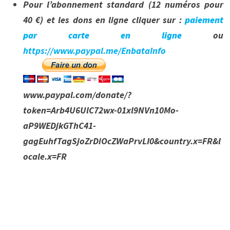
Pour l’abonnement standard (12 numéros pour
40 €) et les dons en ligne cliquer sur :
paiement
par carte en ligne
ou
https://www.paypal.me/EnbataInfo
www.paypal.com/donate/?
token=Arb4U6UlC72wx-01xl9NVn10Mo-
aP9WEDjkGThC41-
gagEuhfTagSjoZrDiOcZWaPrvLI0&country.x=FR&l
ocale.x=FR