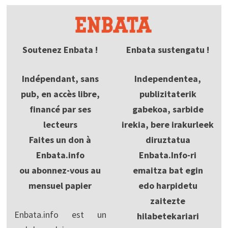
Soutenez Enbata !
Enbata sustengatu !
Indépendant, sans
Independentea,
pub, en accès libre,
publizitaterik
financé par ses
gabekoa, sarbide
lecteurs
irekia, bere irakurleek
Faites un don à
diruztatua
Enbata.info
Enbata.Info-ri
ou abonnez-vous au
emaitza bat egin
mensuel papier
edo harpidetu
zaitezte
Enbata.info est un
hilabetekariari