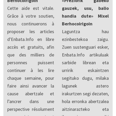
Berhocoirigoin
«Preziorik gabeko
Cette aide est vitale.
gauzek, usu, balio
Grâce à votre soutien,
handia dute» Mixel
nous continuerons à
Berhocoirigoin
proposer les articles
Laguntza hau
d'Enbata.Info en libre
ezinbestekoa zaigu.
accès et gratuits, afin
Zuen sustenguari esker,
que des milliers de
Enbata.Info artikuluak
personnes puissent
sarbide librean eta
continuer à les lire
urririk eskaintzen
chaque semaine, pour
segituko dugu, milaka
faire ainsi avancer la
lagunek astero
cause abertzale et
irakurtzen segi dezaten,
l’ancrer dans une
hola erronka abertzalea
perspective résolument
aitzinarazteko eta