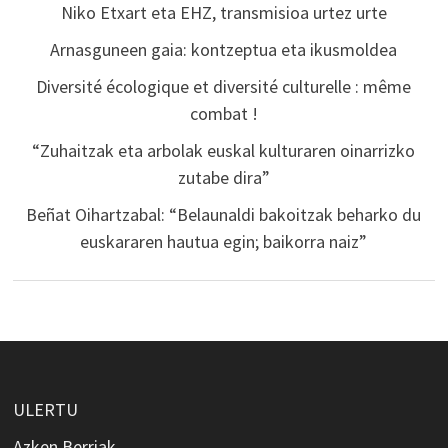
Niko Etxart eta EHZ, transmisioa urtez urte
Arnasguneen gaia: kontzeptua eta ikusmoldea
Diversité écologique et diversité culturelle : même
combat !
“Zuhaitzak eta arbolak euskal kulturaren oinarrizko
zutabe dira”
Beñat Oihartzabal: “Belaunaldi bakoitzak beharko du
euskararen hautua egin; baikorra naiz”
ULERTU
Azken Berriak