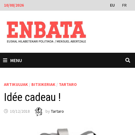
Skip
EU
FR
10/08/2026
to
content
MENU
ARTIKULUAK
/
BITXIKERIAK
/
TARTARO
Idée cadeau !
10/12/2018
by
Tartaro