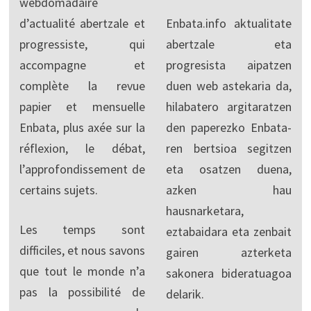
webdomadaire
d’actualité abertzale et
Enbata.info aktualitate
progressiste, qui
abertzale eta
accompagne et
progresista aipatzen
complète la revue
duen web astekaria da,
papier et mensuelle
hilabatero argitaratzen
Enbata, plus axée sur la
den paperezko Enbata-
réflexion, le débat,
ren bertsioa segitzen
l’approfondissement de
eta osatzen duena,
certains sujets.
azken hau
hausnarketara,
Les temps sont
eztabaidara eta zenbait
difficiles, et nous savons
gairen azterketa
que tout le monde n’a
sakonera bideratuagoa
pas la possibilité de
delarik.