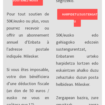
segitzeko.
SOUTENEZ-NOUS
Pour tout soutien de
HARPIDETU/SUSTENGAT
50€/eusko ou plus, vous
U
pourrez recevoir ou
offrir un abonnement
50€/eusko edo
annuel d'Enbata à
gehiagoko edozein
l'adresse postale
sustengurentzat,
indiquée. Milesker.
Enbataren urteko
harpidetza lortzen edo
Si vous êtes imposable,
eskaintzen ahalko duzu
votre don bénéficiera
zehaztuko duzun posta
d’une déduction fiscale
helbidean. Milesker.
(un don de 50 euros /
eusko ne vous en
Zergapean bazira, zure
coûtera que 17).
emaitzak zerga