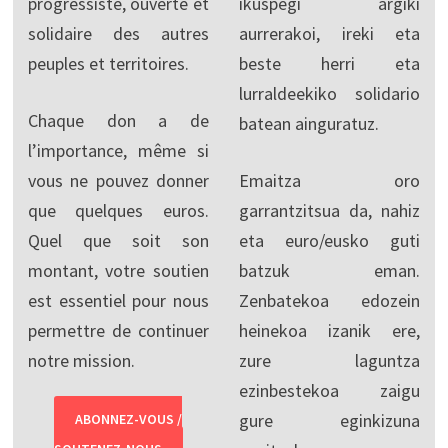
progressiste, ouverte et
ikuspegi argiki
solidaire des autres
aurrerakoi, ireki eta
peuples et territoires.
beste herri eta
lurraldeekiko solidario
Chaque don a de
batean ainguratuz.
l’importance, même si
vous ne pouvez donner
Emaitza oro
que quelques euros.
garrantzitsua da, nahiz
Quel que soit son
eta euro/eusko guti
montant, votre soutien
batzuk eman.
est essentiel pour nous
Zenbatekoa edozein
permettre de continuer
heinekoa izanik ere,
notre mission.
zure laguntza
ezinbestekoa zaigu
gure eginkizuna
ABONNEZ-VOUS /