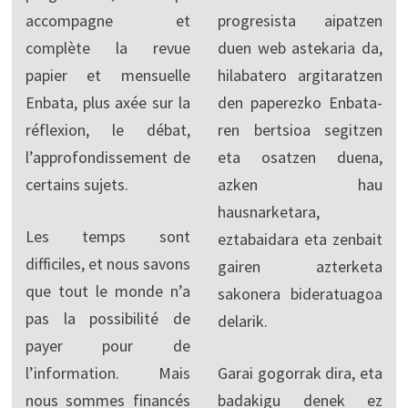
accompagne et
progresista aipatzen
complète la revue
duen web astekaria da,
papier et mensuelle
hilabatero argitaratzen
Enbata, plus axée sur la
den paperezko Enbata-
réflexion, le débat,
ren bertsioa segitzen
l’approfondissement de
eta osatzen duena,
certains sujets.
azken hau
hausnarketara,
Les temps sont
eztabaidara eta zenbait
difficiles, et nous savons
gairen azterketa
que tout le monde n’a
sakonera bideratuagoa
pas la possibilité de
delarik.
payer pour de
l’information. Mais
Garai gogorrak dira, eta
nous sommes financés
badakigu denek ez