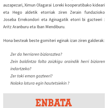
auzapezari, Ximun Olagarai Loreki kooperatibako kideari
eta Hego aldetik etorriak ziren Zerain fundazioko
Joseba Errekondori eta Aginagatik etorri bi gazteeri :
Aritz Aranburu eta Iban Mendiburu.
Hona besteak beste gomiteri eginak izan ziren galderak:
Zer da herriaren biziaraztea?
Zein baldintza falta zaizkigu oraindik herri biziaren
indartzeko?
Zer toki eman gazteeri?
Nolako lotura egin hautetsiekin ?