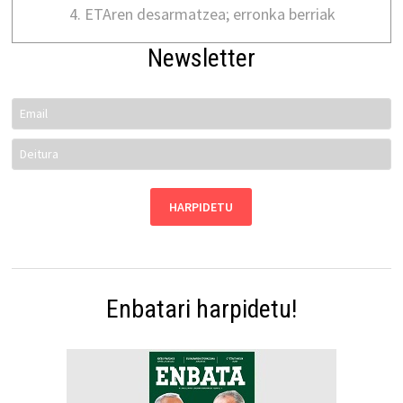
ETAren desarmatzea; erronka berriak
Newsletter
Enbatari harpidetu!