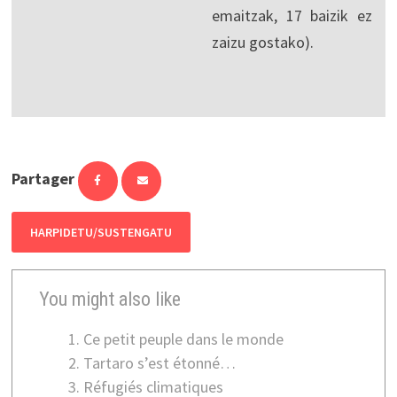
emaitzak, 17 baizik ez
zaizu gostako).
Partager
HARPIDETU/SUSTENGATU
You might also like
Ce petit peuple dans le monde
Tartaro s’est étonné…
Réfugiés climatiques