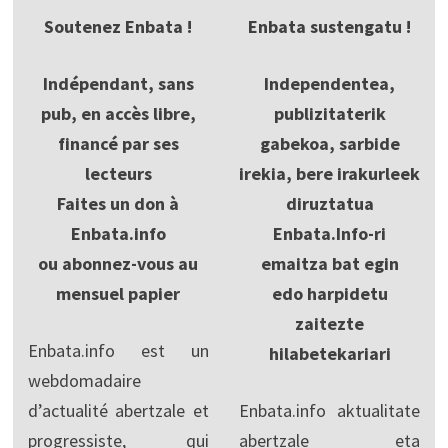
Soutenez Enbata !
Enbata sustengatu !
Indépendant, sans
Independentea,
pub, en accès libre,
publizitaterik
financé par ses
gabekoa, sarbide
lecteurs
irekia, bere irakurleek
Faites un don à
diruztatua
Enbata.info
Enbata.Info-ri
ou abonnez-vous au
emaitza bat egin
mensuel papier
edo harpidetu
zaitezte
Enbata.info est un
hilabetekariari
webdomadaire
d’actualité abertzale et
Enbata.info aktualitate
progressiste, qui
abertzale eta