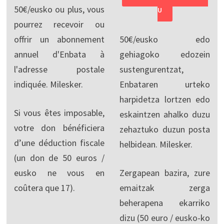
50€/eusko ou plus, vous
U
pourrez recevoir ou
offrir un abonnement
50€/eusko edo
annuel d'Enbata à
gehiagoko edozein
l'adresse postale
sustengurentzat,
indiquée. Milesker.
Enbataren urteko
harpidetza lortzen edo
Si vous êtes imposable,
eskaintzen ahalko duzu
votre don bénéficiera
zehaztuko duzun posta
d’une déduction fiscale
helbidean. Milesker.
(un don de 50 euros /
eusko ne vous en
Zergapean bazira, zure
coûtera que 17).
emaitzak zerga
beherapena ekarriko
dizu (50 euro / eusko-ko