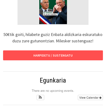
50€tik goiti, hilabete guziz Enbata aldizkaria eskuratuko
duzu zure gutunontzian. Milesker sustenguaz!
HARPIDETU / SUSTENGATU
Egunkaria
There are no upcoming events.
View Calendar