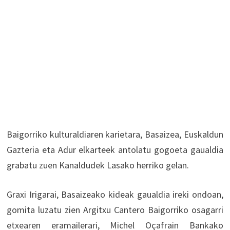
Baigorriko kulturaldiaren karietara, Basaizea, Euskaldun
Gazteria eta Adur elkarteek antolatu gogoeta gaualdia
grabatu zuen Kanaldudek Lasako herriko gelan.
Graxi Irigarai, Basaizeako kideak gaualdia ireki ondoan,
gomita luzatu zien Argitxu Cantero Baigorriko osagarri
etxearen eramailerari, Michel Oçafrain Bankako