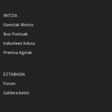
IRITZIA
Gomitak Mintzo
Ikus Puntuak
Irakurleen Xokoa
Prentsa Agiriak
EZTABAIDA
Forum
Galdera batez