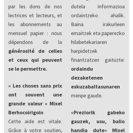
par les dons de nos
dutela informazioa
lectrices et lecteurs, et
ordaintzeko ahalik.
les abonnements au
Baina irakurleen
mensuel papier : nous
emaitzek eta paperezko
dépendons de la
hilabetekariaren
générosité de celles
harpidetzek
et ceux qui peuvent
finantzatzen gaituzte:
se le permettre.
ordaindu
dezaketenen
« Les choses sans prix
eskuzabaltasunaren
ont souvent une
menpe gaude.
grande valeur » Mixel
Berhocoirigoin
«Preziorik gabeko
Cette aide est vitale.
gauzek, usu, balio
Grâce à votre soutien,
handia dute» Mixel