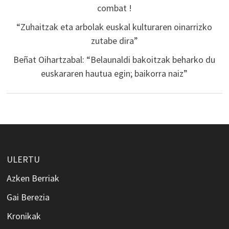
combat !
“Zuhaitzak eta arbolak euskal kulturaren oinarrizko
zutabe dira”
Beñat Oihartzabal: “Belaunaldi bakoitzak beharko du
euskararen hautua egin; baikorra naiz”
ULERTU
Azken Berriak
Gai Berezia
Kronikak