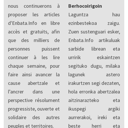
nous continuerons à
Berhocoirigoin
proposer les articles
Laguntza hau
d'Enbata.Info en libre
ezinbestekoa zaigu.
accès et gratuits, afin
Zuen sustenguari esker,
que des milliers de
Enbata.Info artikuluak
personnes puissent
sarbide librean eta
continuer à les lire
urririk eskaintzen
chaque semaine, pour
segituko dugu, milaka
faire ainsi avancer la
lagunek astero
cause abertzale et
irakurtzen segi dezaten,
l’ancrer dans une
hola erronka abertzalea
perspective résolument
aitzinarazteko eta
progressiste, ouverte et
ikuspegi argiki
solidaire des autres
aurrerakoi, ireki eta
peuples et territoires.
beste herri eta