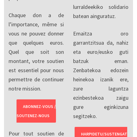
lurraldeekiko solidario
Chaque don a de
batean ainguratuz.
l’importance, même si
vous ne pouvez donner
Emaitza oro
que quelques euros.
garrantzitsua da, nahiz
Quel que soit son
eta euro/eusko guti
montant, votre soutien
batzuk eman.
est essentiel pour nous
Zenbatekoa edozein
permettre de continuer
heinekoa izanik ere,
notre mission.
zure laguntza
ezinbestekoa zaigu
gure eginkizuna
ABONNEZ-VOUS /
segitzeko.
SOUTENEZ-NOUS
Pour tout soutien de
HARPIDETU/SUSTENGAT