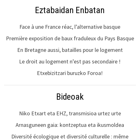
Eztabaidan Enbatan
Face à une France réac, l’alternative basque
Première exposition de baux fraduleux du Pays Basque
En Bretagne aussi, batailles pour le logement
Le droit au logement n’est pas secondaire !
Etxebizitzari buruzko Foroa!
Bideoak
Niko Etxart eta EHZ, transmisioa urtez urte
Arnasguneen gaia: kontzeptua eta ikusmoldea
Diversité écologique et diversité culturelle : même