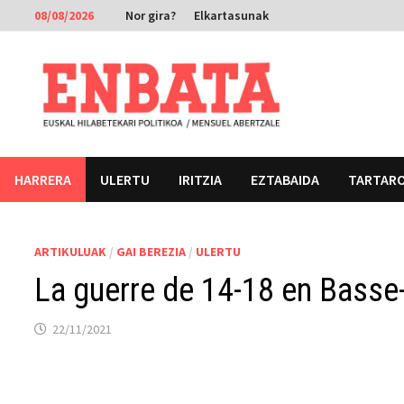
Skip
08/08/2026
Nor gira?
Elkartasunak
to
content
HARRERA
ULERTU
IRITZIA
EZTABAIDA
TARTAR
ARTIKULUAK
/
GAI BEREZIA
/
ULERTU
La guerre de 14-18 en Basse
22/11/2021