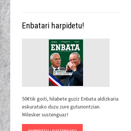
Enbatari harpidetu!
50€tik goiti, hilabete guziz Enbata aldizkaria
eskuratuko duzu zure gutunontzian.
Milesker sustenguaz!
HARPIDETU / SUSTENGATU