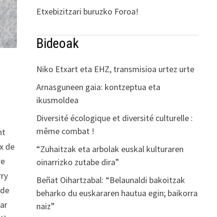
Etxebizitzari buruzko Foroa!
Bideoak
Niko Etxart eta EHZ, transmisioa urtez urte
Arnasguneen gaia: kontzeptua eta
ikusmoldea
Diversité écologique et diversité culturelle :
même combat !
nt
ux de
“Zuhaitzak eta arbolak euskal kulturaren
re
oinarrizko zutabe dira”
rry
Beñat Oihartzabal: “Belaunaldi bakoitzak
nde
beharko du euskararen hautua egin; baikorra
ar
naiz”