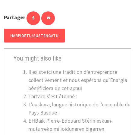
Partager
HARPIDETU/SUSTENGATU
You might also like
Il existe ici une tradition d’entreprendre
collectivement et nous espérons qu’Enargia
bénéficiera de cet appui
Tartaro s’est étonné :
L’euskara, langue historique de l’ensemble du
Pays Basque !
EHBaik Pierre-Edouard Stérin eskuin-
muturreko milioidunaren bigarren