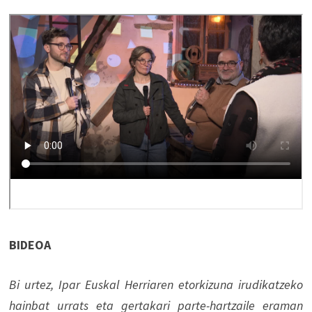
BIDEOA
Bi urtez, Ipar Euskal Herriaren etorkizuna irudikatzeko
hainbat urrats eta gertakari parte-hartzaile eraman