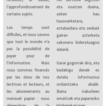
l’approfondissement de
eta osatzen duena,
certains sujets.
azken hau
hausnarketara,
Les temps sont
eztabaidara eta zenbait
difficiles, et nous savons
gairen azterketa
que tout le monde n’a
sakonera bideratuagoa
pas la possibilité de
delarik.
payer pour de
l’information. Mais
Garai gogorrak dira, eta
nous sommes financés
badakigu denek ez
par les dons de nos
dutela informazioa
lectrices et lecteurs, et
ordaintzeko ahalik.
les abonnements au
Baina irakurleen
mensuel papier : nous
emaitzek eta paperezko
dépendons de la
hilabetekariaren