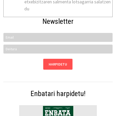
etxebizitzaren salmenta lotsagarria salatzen
du
Newsletter
Enbatari harpidetu!