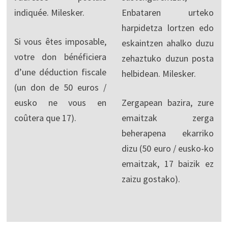
indiquée. Milesker.
Enbataren urteko
harpidetza lortzen edo
Si vous êtes imposable,
eskaintzen ahalko duzu
votre don bénéficiera
zehaztuko duzun posta
d’une déduction fiscale
helbidean. Milesker.
(un don de 50 euros /
eusko ne vous en
Zergapean bazira, zure
coûtera que 17).
emaitzak zerga
beherapena ekarriko
dizu (50 euro / eusko-ko
emaitzak, 17 baizik ez
zaizu gostako).