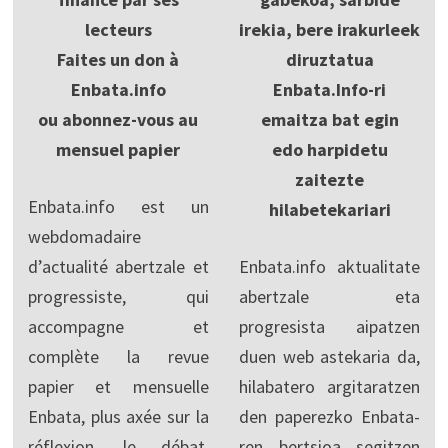
lecteurs
irekia, bere irakurleek
Faites un don à
diruztatua
Enbata.info
Enbata.Info-ri
ou abonnez-vous au
emaitza bat egin
mensuel papier
edo harpidetu
zaitezte
Enbata.info est un
hilabetekariari
webdomadaire
d’actualité abertzale et
Enbata.info aktualitate
progressiste, qui
abertzale eta
accompagne et
progresista aipatzen
complète la revue
duen web astekaria da,
papier et mensuelle
hilabatero argitaratzen
Enbata, plus axée sur la
den paperezko Enbata-
réflexion, le débat,
ren bertsioa segitzen