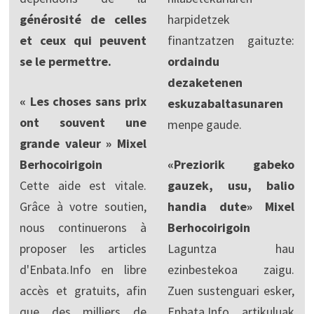
générosité de celles
harpidetzek
et ceux qui peuvent
finantzatzen gaituzte:
se le permettre.
ordaindu
dezaketenen
« Les choses sans prix
eskuzabaltasunaren
ont souvent une
menpe gaude.
grande valeur » Mixel
Berhocoirigoin
«Preziorik gabeko
Cette aide est vitale.
gauzek, usu, balio
Grâce à votre soutien,
handia dute» Mixel
nous continuerons à
Berhocoirigoin
proposer les articles
Laguntza hau
d'Enbata.Info en libre
ezinbestekoa zaigu.
accès et gratuits, afin
Zuen sustenguari esker,
que des milliers de
Enbata.Info artikuluak