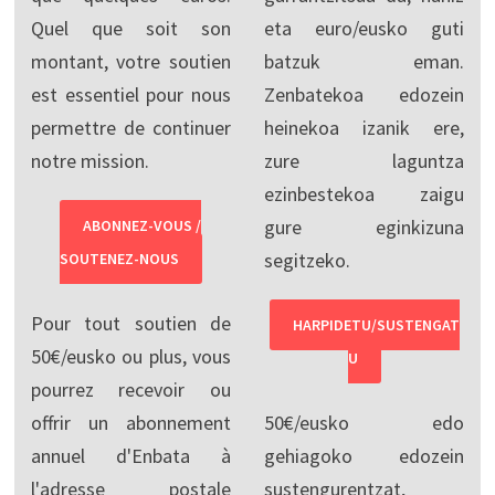
Quel que soit son
eta euro/eusko guti
montant, votre soutien
batzuk eman.
est essentiel pour nous
Zenbatekoa edozein
permettre de continuer
heinekoa izanik ere,
notre mission.
zure laguntza
ezinbestekoa zaigu
gure eginkizuna
ABONNEZ-VOUS /
segitzeko.
SOUTENEZ-NOUS
Pour tout soutien de
HARPIDETU/SUSTENGAT
50€/eusko ou plus, vous
U
pourrez recevoir ou
offrir un abonnement
50€/eusko edo
annuel d'Enbata à
gehiagoko edozein
l'adresse postale
sustengurentzat,