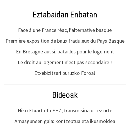
Eztabaidan Enbatan
Face à une France réac, l’alternative basque
Première exposition de baux fraduleux du Pays Basque
En Bretagne aussi, batailles pour le logement
Le droit au logement n’est pas secondaire !
Etxebizitzari buruzko Foroa!
Bideoak
Niko Etxart eta EHZ, transmisioa urtez urte
Arnasguneen gaia: kontzeptua eta ikusmoldea