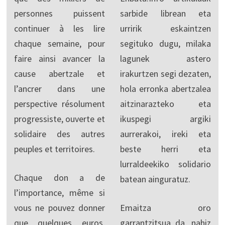
personnes puissent
sarbide librean eta
continuer à les lire
urririk eskaintzen
chaque semaine, pour
segituko dugu, milaka
faire ainsi avancer la
lagunek astero
cause abertzale et
irakurtzen segi dezaten,
l’ancrer dans une
hola erronka abertzalea
perspective résolument
aitzinarazteko eta
progressiste, ouverte et
ikuspegi argiki
solidaire des autres
aurrerakoi, ireki eta
peuples et territoires.
beste herri eta
lurraldeekiko solidario
Chaque don a de
batean ainguratuz.
l’importance, même si
vous ne pouvez donner
Emaitza oro
que quelques euros.
garrantzitsua da, nahiz