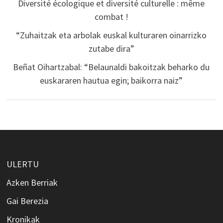
Diversité écologique et diversité culturelle : même
combat !
“Zuhaitzak eta arbolak euskal kulturaren oinarrizko
zutabe dira”
Beñat Oihartzabal: “Belaunaldi bakoitzak beharko du
euskararen hautua egin; baikorra naiz”
ULERTU
Azken Berriak
Gai Berezia
Kronikak