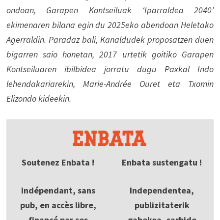
ondoan, Garapen Kontseiluak ‘Iparraldea 2040’
ekimenaren bilana egin du 2025eko abendoan Heletako
Agerraldin. Paradaz bali, Kanaldudek proposatzen duen
bigarren saio honetan, 2017 urtetik goitiko Garapen
Kontseiluaren ibilbidea jorratu dugu Paxkal Indo
lehendakariarekin, Marie-Andrée Ouret eta Txomin
Elizondo kideekin.
Soutenez Enbata !
Enbata sustengatu !
Indépendant, sans
Independentea,
pub, en accès libre,
publizitaterik
financé par ses
gabekoa, sarbide