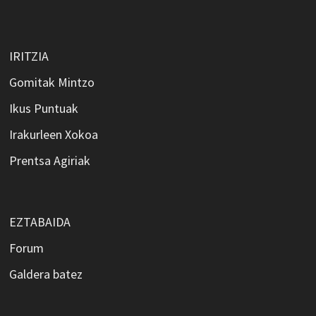
IRITZIA
Gomitak Mintzo
Ikus Puntuak
Irakurleen Xokoa
Prentsa Agiriak
EZTABAIDA
Forum
Galdera batez