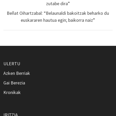
zutabe dira”
Beñat Oihartzabal: “Belaunaldi bakoitzak beharko du
euskararen hautua egin; baikorra naiz”
ULERTU
Azken Berriak
Gai Berezia
Kronikak
IRITZIA