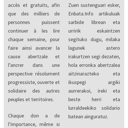
accès et gratuits, afin
Zuen sustenguari esker,
que des milliers de
Enbata.Info artikuluak
personnes puissent
sarbide librean eta
continuer à les lire
urririk eskaintzen
chaque semaine, pour
segituko dugu, milaka
faire ainsi avancer la
lagunek astero
cause abertzale et
irakurtzen segi dezaten,
l’ancrer dans une
hola erronka abertzalea
perspective résolument
aitzinarazteko eta
progressiste, ouverte et
ikuspegi argiki
solidaire des autres
aurrerakoi, ireki eta
peuples et territoires.
beste herri eta
lurraldeekiko solidario
Chaque don a de
batean ainguratuz.
l’importance, même si