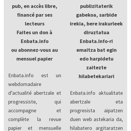
pub, en accès libre,
publizitaterik
financé par ses
gabekoa, sarbide
lecteurs
irekia, bere irakurleek
Faites un don à
diruztatua
Enbata.info
Enbata.Info-ri
ou abonnez-vous au
emaitza bat egin
mensuel papier
edo harpidetu
zaitezte
Enbata.info est un
hilabetekariari
webdomadaire
d’actualité abertzale et
Enbata.info aktualitate
progressiste, qui
abertzale eta
accompagne et
progresista aipatzen
complète la revue
duen web astekaria da,
papier et mensuelle
hilabatero argitaratzen