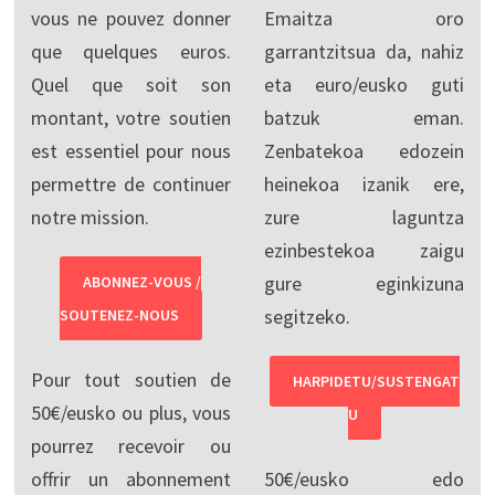
vous ne pouvez donner
Emaitza oro
que quelques euros.
garrantzitsua da, nahiz
Quel que soit son
eta euro/eusko guti
montant, votre soutien
batzuk eman.
est essentiel pour nous
Zenbatekoa edozein
permettre de continuer
heinekoa izanik ere,
notre mission.
zure laguntza
ezinbestekoa zaigu
gure eginkizuna
ABONNEZ-VOUS /
segitzeko.
SOUTENEZ-NOUS
Pour tout soutien de
HARPIDETU/SUSTENGAT
50€/eusko ou plus, vous
U
pourrez recevoir ou
offrir un abonnement
50€/eusko edo