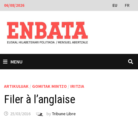
Skip
EU
FR
06/08/2026
to
content
MENU
ARTIKULUAK
/
GOMITAK MINTZO
/
IRITZIA
Filer à l’anglaise
25/03/2016
by
Tribune Libre