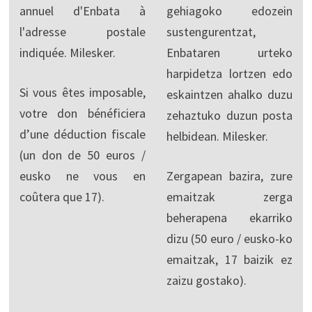
annuel d'Enbata à
gehiagoko edozein
l'adresse postale
sustengurentzat,
indiquée. Milesker.
Enbataren urteko
harpidetza lortzen edo
Si vous êtes imposable,
eskaintzen ahalko duzu
votre don bénéficiera
zehaztuko duzun posta
d’une déduction fiscale
helbidean. Milesker.
(un don de 50 euros /
eusko ne vous en
Zergapean bazira, zure
coûtera que 17).
emaitzak zerga
beherapena ekarriko
dizu (50 euro / eusko-ko
emaitzak, 17 baizik ez
zaizu gostako).