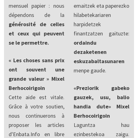
mensuel papier : nous
emaitzek eta paperezko
dépendons de la
hilabetekariaren
générosité de celles
harpidetzek
et ceux qui peuvent
finantzatzen gaituzte:
se le permettre.
ordaindu
dezaketenen
« Les choses sans prix
eskuzabaltasunaren
ont souvent une
menpe gaude.
grande valeur » Mixel
Berhocoirigoin
«Preziorik gabeko
Cette aide est vitale.
gauzek, usu, balio
Grâce à votre soutien,
handia dute» Mixel
nous continuerons à
Berhocoirigoin
proposer les articles
Laguntza hau
d'Enbata.Info en libre
ezinbestekoa zaigu.