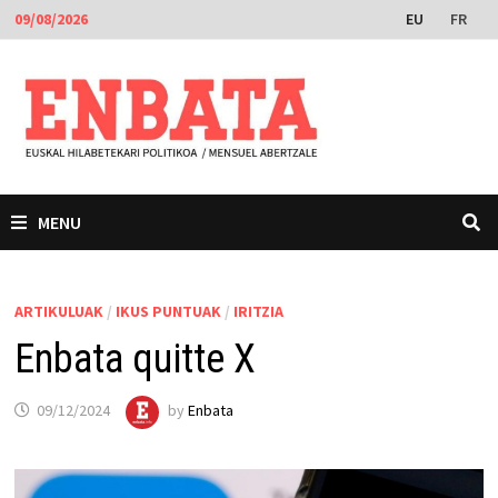
Skip
EU
FR
09/08/2026
to
content
MENU
ARTIKULUAK
/
IKUS PUNTUAK
/
IRITZIA
Enbata quitte X
09/12/2024
by
Enbata