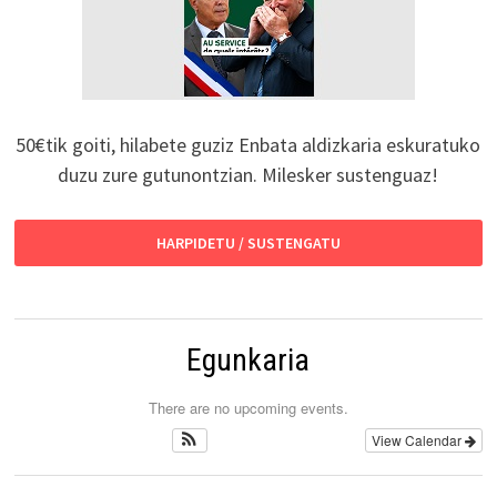
50€tik goiti, hilabete guziz Enbata aldizkaria eskuratuko
duzu zure gutunontzian. Milesker sustenguaz!
HARPIDETU / SUSTENGATU
Egunkaria
There are no upcoming events.
View Calendar