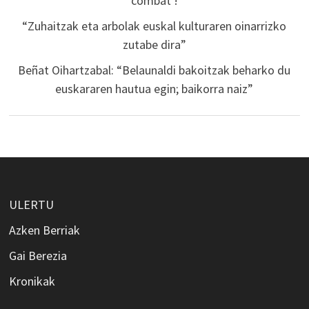
combat !
“Zuhaitzak eta arbolak euskal kulturaren oinarrizko
zutabe dira”
Beñat Oihartzabal: “Belaunaldi bakoitzak beharko du
euskararen hautua egin; baikorra naiz”
ULERTU
Azken Berriak
Gai Berezia
Kronikak