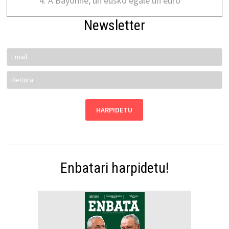
A Bayonne, un eusko égale un euro
Newsletter
Enbatari harpidetu!