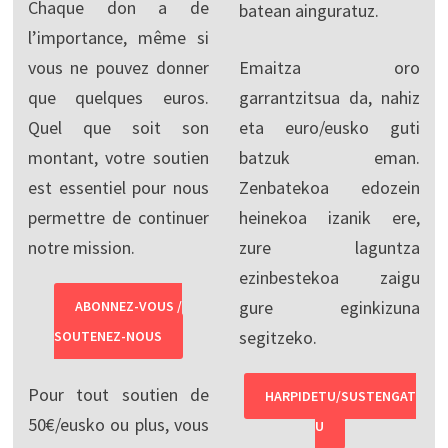
Chaque don a de
batean ainguratuz.
l’importance, même si
vous ne pouvez donner
Emaitza oro
que quelques euros.
garrantzitsua da, nahiz
Quel que soit son
eta euro/eusko guti
montant, votre soutien
batzuk eman.
est essentiel pour nous
Zenbatekoa edozein
permettre de continuer
heinekoa izanik ere,
notre mission.
zure laguntza
ezinbestekoa zaigu
gure eginkizuna
ABONNEZ-VOUS /
segitzeko.
SOUTENEZ-NOUS
Pour tout soutien de
HARPIDETU/SUSTENGAT
50€/eusko ou plus, vous
U