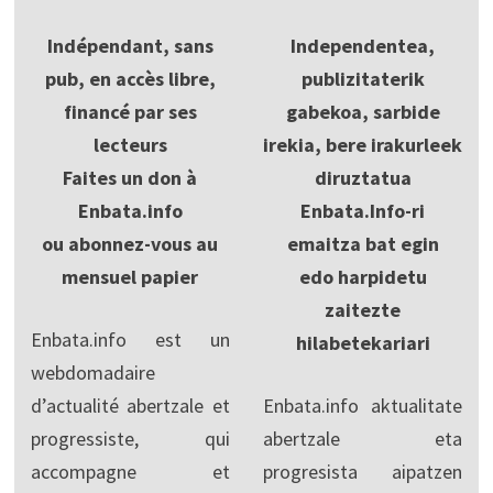
Indépendant, sans
Independentea,
pub, en accès libre,
publizitaterik
financé par ses
gabekoa, sarbide
lecteurs
irekia, bere irakurleek
Faites un don à
diruztatua
Enbata.info
Enbata.Info-ri
ou abonnez-vous au
emaitza bat egin
mensuel papier
edo harpidetu
zaitezte
Enbata.info est un
hilabetekariari
webdomadaire
d’actualité abertzale et
Enbata.info aktualitate
progressiste, qui
abertzale eta
accompagne et
progresista aipatzen