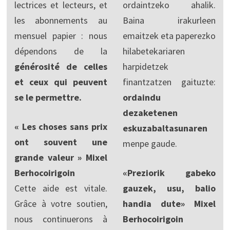
lectrices et lecteurs, et
ordaintzeko ahalik.
les abonnements au
Baina irakurleen
mensuel papier : nous
emaitzek eta paperezko
dépendons de la
hilabetekariaren
générosité de celles
harpidetzek
et ceux qui peuvent
finantzatzen gaituzte:
se le permettre.
ordaindu
dezaketenen
« Les choses sans prix
eskuzabaltasunaren
ont souvent une
menpe gaude.
grande valeur » Mixel
Berhocoirigoin
«Preziorik gabeko
Cette aide est vitale.
gauzek, usu, balio
Grâce à votre soutien,
handia dute» Mixel
nous continuerons à
Berhocoirigoin