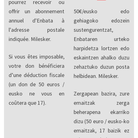
pourrez recevoir ou
offrir un abonnement
50€/eusko edo
annuel d'Enbata à
gehiagoko edozein
l'adresse postale
sustengurentzat,
indiquée. Milesker.
Enbataren urteko
harpidetza lortzen edo
Si vous êtes imposable,
eskaintzen ahalko duzu
votre don bénéficiera
zehaztuko duzun posta
d’une déduction fiscale
helbidean. Milesker.
(un don de 50 euros /
eusko ne vous en
Zergapean bazira, zure
coûtera que 17).
emaitzak zerga
beherapena ekarriko
dizu (50 euro / eusko-ko
emaitzak, 17 baizik ez