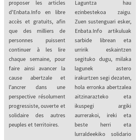
proposer les articles
Laguntza hau
d'Enbata.Info en libre
ezinbestekoa zaigu.
accès et gratuits, afin
Zuen sustenguari esker,
que des milliers de
Enbata.Info artikuluak
personnes puissent
sarbide librean eta
continuer à les lire
urririk eskaintzen
chaque semaine, pour
segituko dugu, milaka
faire ainsi avancer la
lagunek astero
cause abertzale et
irakurtzen segi dezaten,
l’ancrer dans une
hola erronka abertzalea
perspective résolument
aitzinarazteko eta
progressiste, ouverte et
ikuspegi argiki
solidaire des autres
aurrerakoi, ireki eta
peuples et territoires.
beste herri eta
lurraldeekiko solidario