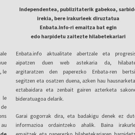
Independentea, publizitaterik gabekoa, sarbid
irekia, bere irakurleek diruztatua
Enbata.Info-ri emaitza bat egin
edo harpidetu zaitezte hilabetekariari
ale
Enbata.info aktualitate abertzale eta progresi
vue
aipatzen duen web astekaria da, hilabate
, le
argitaratzen den paperezko Enbata-ren berts
segitzen eta osatzen duena, azken hau hausnarketa
eztabaidara eta zenbait gairen azterketa sakon
 le
bideratuagoa delarik.
 de
ons
Garai gogorrak dira, eta badakigu denek ez dut
 au
informazioa ordaintzeko ahalik. Baina irakurl
 de
emaitzek eta paperezko hilabetekariaren harpidet