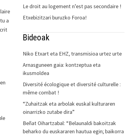
Le droit au logement n’est pas secondaire !
laire
Etxebizitzari buruzko Foroa!
stu a
crit
Bideoak
Niko Etxart eta EHZ, transmisioa urtez urte
Arnasguneen gaia: kontzeptua eta
ikusmoldea
 en
Diversité écologique et diversité culturelle :
même combat !
“Zuhaitzak eta arbolak euskal kulturaren
oinarrizko zutabe dira”
ble
Beñat Oihartzabal: “Belaunaldi bakoitzak
beharko du euskararen hautua egin; baikorra