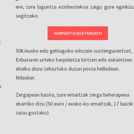
ere, zure laguntza ezinbestekoa zaigu gure eginkiz
segitzeko.
HARPIDETU/SUSTENGATU
z
50€/eusko edo gehiagoko edozein sustengurentzat,
Enbataren urteko harpidetza lortzen edo eskaintzen
ahalko duzu zehaztuko duzun posta helbidean.
Milesker.
s
Zergapean bazira, zure emaitzak zerga beherapena
ekarriko dizu (50 euro / eusko-ko emaitzak, 17 baizik
zaizu gostako).