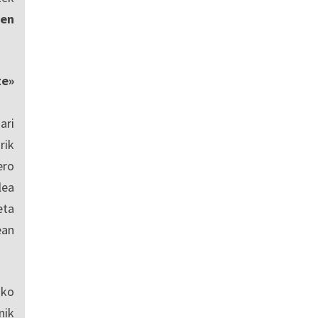
en
te»
ari
rik
ero
lea
eta
ean
sko
nik