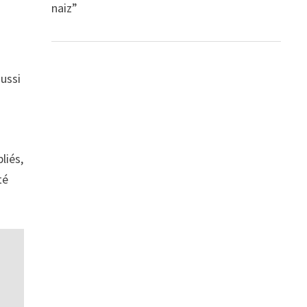
naiz”
aussi
liés,
té