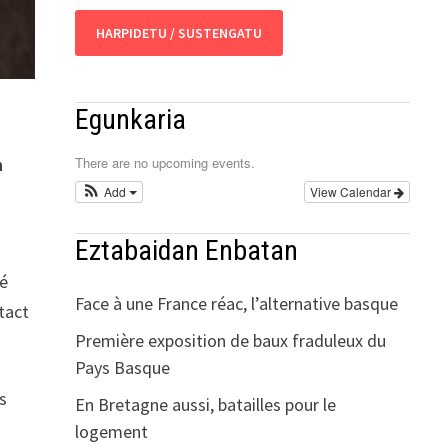
HARPIDETU / SUSTENGATU
Egunkaria
There are no upcoming events.
n
Add
View Calendar
Eztabaidan Enbatan
mé
Face à une France réac, l’alternative basque
tact
Première exposition de baux fraduleux du
Pays Basque
rs
En Bretagne aussi, batailles pour le
logement