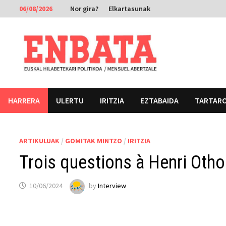
Skip
06/08/2026
Nor gira?
Elkartasunak
to
content
HARRERA
ULERTU
IRITZIA
EZTABAIDA
TARTAR
ARTIKULUAK
/
GOMITAK MINTZO
/
IRITZIA
Trois questions à Henri Oth
10/06/2024
by
Interview