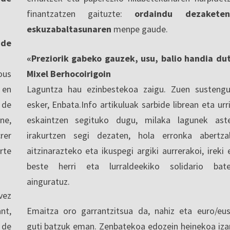
finantzatzen gaituzte:
ordaindu dezaketen
eskuzabaltasunaren
menpe gaude.
nde
«Preziorik gabeko gauzek, usu, balio handia du
ous
Mixel Berhocoirigoin
 en
Laguntza hau ezinbestekoa zaigu. Zuen sustengu
 de
esker, Enbata.Info artikuluak sarbide librean eta urri
ne,
eskaintzen segituko dugu, milaka lagunek ast
rer
irakurtzen segi dezaten, hola erronka abertza
rte
aitzinarazteko eta ikuspegi argiki aurrerakoi, ireki 
beste herri eta lurraldeekiko solidario bat
ainguratuz.
vez
nt,
Emaitza oro garrantzitsua da, nahiz eta euro/eu
 de
guti batzuk eman. Zenbatekoa edozein heinekoa iza