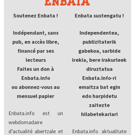
Soutenez Enbata !
Enbata sustengatu !
Indépendant, sans
Independentea,
pub, en accès libre,
publizitaterik
financé par ses
gabekoa, sarbide
lecteurs
irekia, bere irakurleek
Faites un don à
diruztatua
Enbata.info
Enbata.Info-ri
ou abonnez-vous au
emaitza bat egin
mensuel papier
edo harpidetu
zaitezte
Enbata.info est un
hilabetekariari
webdomadaire
d’actualité abertzale et
Enbata.info aktualitate