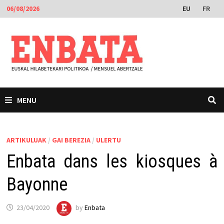
Skip
EU
FR
06/08/2026
to
content
MENU
ARTIKULUAK
/
GAI BEREZIA
/
ULERTU
Enbata dans les kiosques à
Bayonne
23/04/2020
by
Enbata