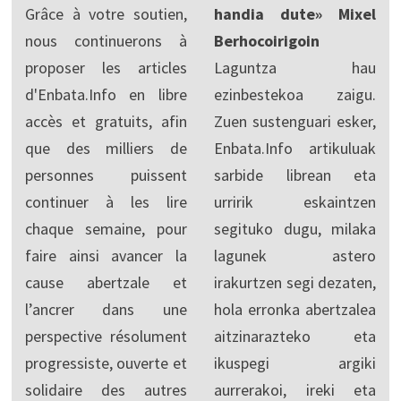
Grâce à votre soutien,
handia dute» Mixel
nous continuerons à
Berhocoirigoin
proposer les articles
Laguntza hau
d'Enbata.Info en libre
ezinbestekoa zaigu.
accès et gratuits, afin
Zuen sustenguari esker,
que des milliers de
Enbata.Info artikuluak
personnes puissent
sarbide librean eta
continuer à les lire
urririk eskaintzen
chaque semaine, pour
segituko dugu, milaka
faire ainsi avancer la
lagunek astero
cause abertzale et
irakurtzen segi dezaten,
l’ancrer dans une
hola erronka abertzalea
perspective résolument
aitzinarazteko eta
progressiste, ouverte et
ikuspegi argiki
solidaire des autres
aurrerakoi, ireki eta