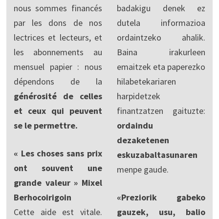
nous sommes financés
badakigu denek ez
par les dons de nos
dutela informazioa
lectrices et lecteurs, et
ordaintzeko ahalik.
les abonnements au
Baina irakurleen
mensuel papier : nous
emaitzek eta paperezko
dépendons de la
hilabetekariaren
générosité de celles
harpidetzek
et ceux qui peuvent
finantzatzen gaituzte:
se le permettre.
ordaindu
dezaketenen
« Les choses sans prix
eskuzabaltasunaren
ont souvent une
menpe gaude.
grande valeur » Mixel
Berhocoirigoin
«Preziorik gabeko
Cette aide est vitale.
gauzek, usu, balio