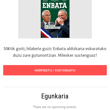
50€tik goiti, hilabete guziz Enbata aldizkaria eskuratuko
duzu zure gutunontzian. Milesker sustenguaz!
HARPIDETU / SUSTENGATU
Egunkaria
There are no upcoming events.