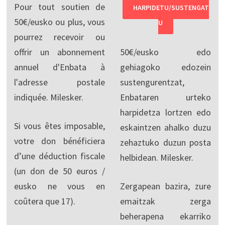
Pour tout soutien de
HARPIDETU/SUSTENGAT
50€/eusko ou plus, vous
U
pourrez recevoir ou
offrir un abonnement
50€/eusko edo
annuel d'Enbata à
gehiagoko edozein
l'adresse postale
sustengurentzat,
indiquée. Milesker.
Enbataren urteko
harpidetza lortzen edo
Si vous êtes imposable,
eskaintzen ahalko duzu
votre don bénéficiera
zehaztuko duzun posta
d’une déduction fiscale
helbidean. Milesker.
(un don de 50 euros /
eusko ne vous en
Zergapean bazira, zure
coûtera que 17).
emaitzak zerga
beherapena ekarriko